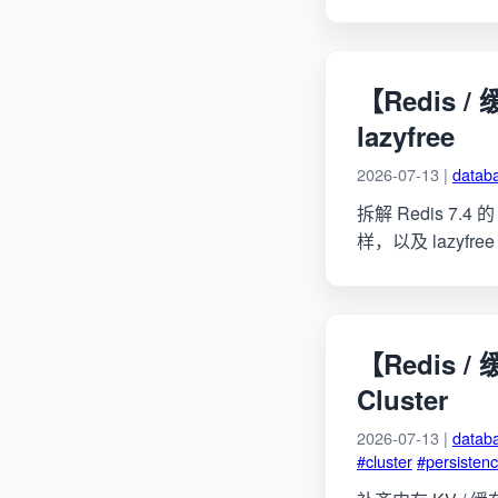
【Redis /
lazyfree
2026-07-13 |
datab
拆解 Redis 7.4
样，以及 lazyf
【Redis /
Cluster
2026-07-13 |
datab
#cluster
#persisten