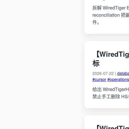
拆解 WiredTiger E
reconciliat
件。
【WiredT
标
2026-07-22 |
datab
#cursor
#operations
给出 WiredTig
禁止手工删除 H
【WiredTige