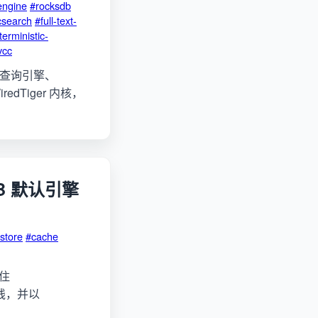
engine
#rocksdb
csearch
#full-text-
erministic-
vcc
理、查询引擎、
redTiger 内核，
B 默认引擎
-store
#cache
钉住
读路线，并以