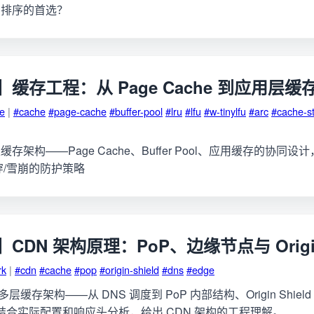
用排序的首选？
缓存工程：从 Page Cache 到应用层缓
ge
|
#cache
#page-cache
#buffer-pool
#lru
#lfu
#w-tinylfu
#arc
#cache-s
存架构——Page Cache、Buffer Pool、应用缓存的协同
穿/雪崩的防护策略
DN 架构原理：PoP、边缘节点与 Origin 
rk
|
#cdn
#cache
#pop
#origin-shield
#dns
#edge
多层缓存架构——从 DNS 调度到 PoP 内部结构、Origin Shie
。结合实际配置和响应头分析，给出 CDN 架构的工程理解。