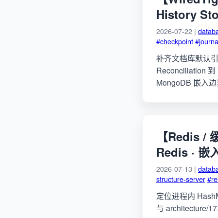
History St
2026-07-22 |
datab
#checkpoint
#journa
补齐文档库默认引擎内核层：
Reconciliation 
MongoDB 嵌入边
【Redis 
Redis · 嵌
2026-07-13 |
datab
structure-server
#re
定位进程内 Hash
与 architectur