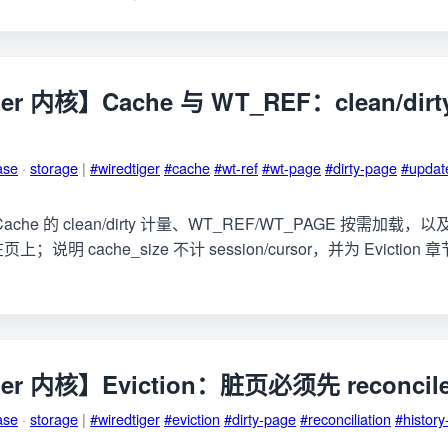
ger 内核】Cache 与 WT_REF：clean/di
ase
·
storage
|
#wiredtiger
#cache
#wt-ref
#wt-page
#dirty-page
#updat
 Cache 的 clean/dirty 计量、WT_REF/WT_PAGE 按需加载，以及 up
何挂在页上；说明 cache_size 不计 session/cursor，并为 Eviction 
ger 内核】Eviction：脏页必须先 reconcil
ase
·
storage
|
#wiredtiger
#eviction
#dirty-page
#reconciliation
#history