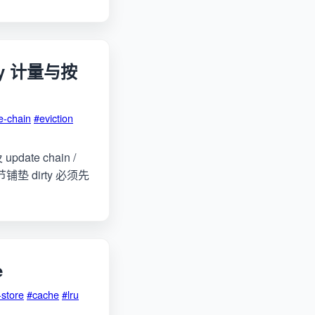
rty 计量与按
e-chain
#eviction
date chain /
章节铺垫 dirty 必须先
e
-store
#cache
#lru