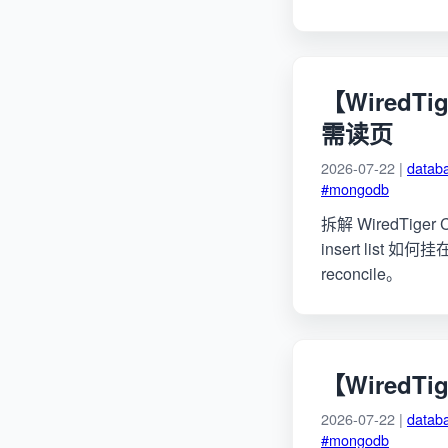
【WiredTi
需读页
2026-07-22 |
datab
#mongodb
拆解 WiredTiger
insert list 如
reconcile。
【WiredTi
2026-07-22 |
datab
#mongodb