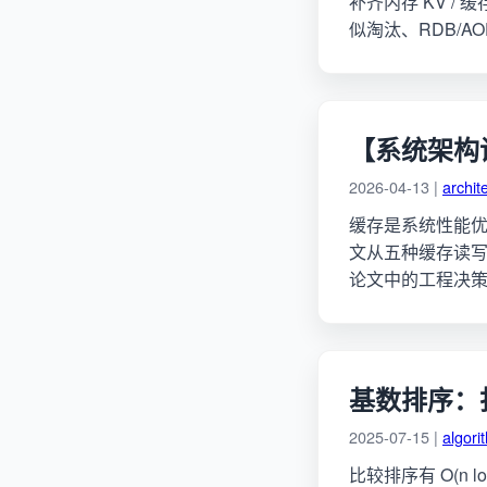
补齐内存 KV / 缓
似淘汰、RDB/AOF
【系统架构
2026-04-13 |
archit
缓存是系统性能
文从五种缓存读写模
论文中的工程决
基数排序：
2025-07-15 |
algori
比较排序有 O(n