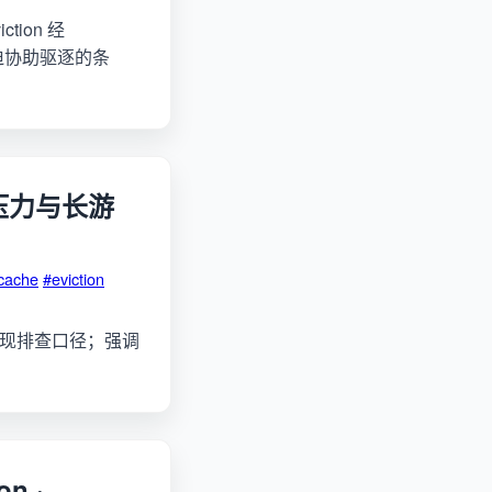
iction 经
程被迫协助驱逐的条
 压力与长游
cache
#eviction
口的可复现排查口径；强调
on ·