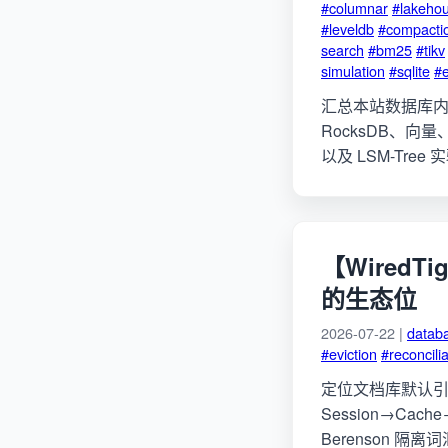
#columnar
#lakeho
#leveldb
#compacti
search
#bm25
#tikv
simulation
#sqlite
#
汇总本站数据库内核文
RocksDB、向量、R
以及 LSM-Tre
【Wired
的生态位
2026-07-22 |
datab
#eviction
#reconcilia
定位文档库默认引擎 Wi
Session→Cac
Berenson 隔离词