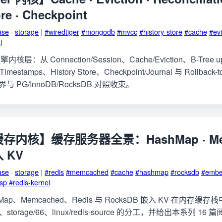
ore · Checkpoint
ase
·
storage
|
#wiredtiger
#mongodb
#mvcc
#history-store
#cache
#evi
l
从 Connection/Session、Cache/Eviction、B-Tree upd
到 Timestamps、History Store、Checkpoint/Journal 与 Rollback
界与 PG/InnoDB/RocksDB 对照收束。
/ 缓存内核】缓存服务器全景：HashMap · Mem
入 KV
ase
·
storage
|
#redis
#memcached
#cache
#hashmap
#rocksdb
#embe
sp
#redis-kernel
Map、Memcached、Redis 与 RocksDB 嵌入 KV 在内存
e/17、storage/66、linux/redis-source 的分工，并给出本系列 1