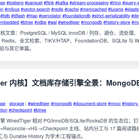
use
#iceberg
#parquet
#flink
#kafka
#stream-processing
#trino
#query-
on
#milvus
#vector-search
#redis
#cache
#memcached
#lucene
#elasti
#tidb
#tiflash
#htap
#percolator
#foundationdb
#strict-serializability
#det
embedded
#btree
#vdbe
#wal
#wiredtiger
#mongodb
#history-store
#m
章：PostgreSQL / MySQL InnoDB / 列存、湖仓、流处
edis、全文检索、TiKV/HTAP、FoundationDB、SQLite 与 Wi
e 实验与其它单篇。
Tiger 内核】文档库存储引擎全景：MongoD
ase
·
storage
|
#wiredtiger
#mongodb
#document-store
#mvcc
#history
tion
#checkpoint
#btree
redTiger 相对 PG/InnoDB/SQLite/RocksDB 的生态位；
he→Reconcile→HS→Checkpoint 主线、站内分工与 17 篇阅
汇与 Durable History 为学术/工程锚点。