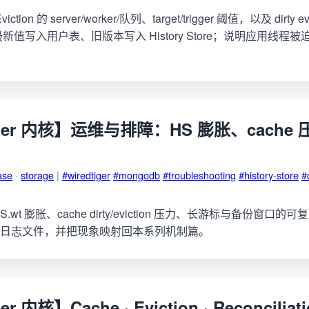
viction 的 server/worker/队列、target/trigger 阈值，以及 dirty ev
ion 把最新值写入用户表、旧版本写入 History Store；说明应用线
iger 内核】运维与排障：HS 膨胀、cache
ase
·
storage
|
#wiredtiger
#mongodb
#troubleshooting
#history-store
#
erHS.wt 膨胀、cache dirty/eviction 压力、长游标与备份窗
S/日志文件，并把现象映射回本系列机制篇。
r 内核】Cache · Eviction · Reconciliati