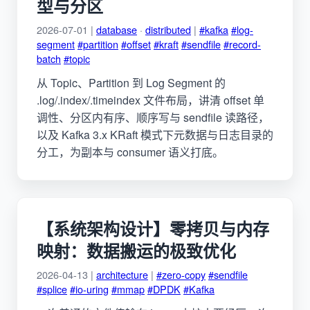
型与分区
2026-07-01 |
database
·
distributed
|
#kafka
#log-
segment
#partition
#offset
#kraft
#sendfile
#record-
batch
#topic
从 Topic、Partition 到 Log Segment 的
.log/.index/.timeindex 文件布局，讲清 offset 单
调性、分区内有序、顺序写与 sendfile 读路径，
以及 Kafka 3.x KRaft 模式下元数据与日志目录的
分工，为副本与 consumer 语义打底。
【系统架构设计】零拷贝与内存
映射：数据搬运的极致优化
2026-04-13 |
architecture
|
#zero-copy
#sendfile
#splice
#io-uring
#mmap
#DPDK
#Kafka