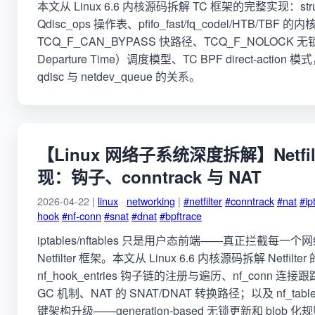
本文从 Linux 6.6 内核源码拆解 TC 框架的完整实现：struct
Qdisc_ops 操作表、pfifo_fast/fq_codel/HTB/TBF
TCQ_F_CAN_BYPASS 快路径、TCQ_F_NOLOCK 无锁
Departure Time）调度模型、TC BPF direct-actio
qdisc 与 netdev_queue 的关系。
【Linux 网络子系统深度拆解】Netfil
现：钩子、conntrack 与 NAT
2026-04-22 |
linux
·
networking
|
#netfilter
#conntrack
#nat
#ip
hook
#nf-conn
#snat
#dnat
#bpftrace
iptables/nftables 只是用户态前端——真正拦截每
Netfilter 框架。本文从 Linux 6.6 内核源码拆解 Netfil
nf_hook_entries 钩子链的注册与遍历、nf_conn
GC 机制、NAT 的 SNAT/DNAT 转换路径；以及 nf_tables
键架构升级——generation-based 无锁更新和 blob 