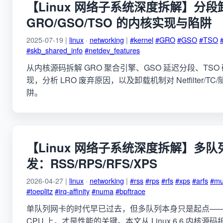
【Linux 网络子系统深度拆解】分段
GRO/GSO/TSO 的内核实现与陷阱
2025-07-19 |
linux
·
networking
|
#kernel
#GRO
#GSO
#TSO
#skb_shared_info
#netdev_features
从内核源码拆解 GRO 聚合引擎、GSO 延迟分段、TS
现，分析 LRO 废弃原因，以及卸载机制对 Netfilter/
阱。
【Linux 网络子系统深度拆解】多
发：RSS/RPS/RFS/XPS
2026-04-27 |
linux
·
networking
|
#rss
#rps
#rfs
#xps
#arfs
#mu
#toeplitz
#irq-affinity
#numa
#bpftrace
单队列网卡的时代早已过去，但多队列本身只是起点—
CPU 上，才是性能的关键。本文从 Linux 6.6 内核