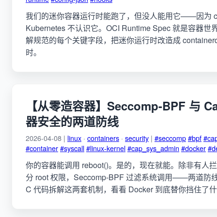
我们的迷你容器运行时能跑了，但没人能用它——因为 cont
Kubernetes 不认识它。OCI Runtime Spec 就
解规范的每个关键字段，把迷你运行时改造成 containe
时。
【从零造容器】Seccomp-BPF 与 Capa
器安全的两道防线
2026-04-08 |
linux
·
containers
·
security
|
#seccomp
#bpf
#cap
#container
#syscall
#linux-kernel
#cap_sys_admin
#docker
#d
你的容器能调用 reboot()。是的，现在就能。除非有人拦住它。
分 root 权限，Seccomp-BPF 过滤系统调用——两
C 代码拆解这两套机制，看看 Docker 到底替你挡住了