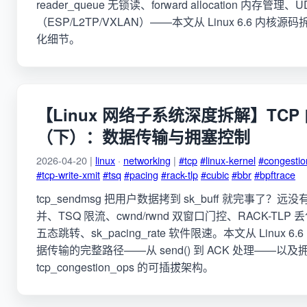
reader_queue 无锁读、forward allocation 内存管理、
（ESP/L2TP/VXLAN）——本文从 Linux 6.6 内核源
化细节。
【Linux 网络子系统深度拆解】TCP
（下）：数据传输与拥塞控制
2026-04-20 |
linux
·
networking
|
#tcp
#linux-kernel
#congestio
#tcp-write-xmit
#tsq
#pacing
#rack-tlp
#cubic
#bbr
#bpftrace
tcp_sendmsg 把用户数据拷到 sk_buff 就完事了？远没
并、TSQ 限流、cwnd/rwnd 双窗口门控、RACK-TL
五态跳转、sk_pacing_rate 软件限速。本文从 Linux 6
据传输的完整路径——从 send() 到 ACK 处理——以
tcp_congestion_ops 的可插拔架构。