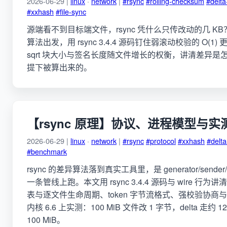
2026-06-29 |
linux
·
network
|
#rsync
#rolling-checksum
#delta
#xxhash
#file-sync
源端看不到目标端文件，rsync 凭什么只传改动的几 KB？从 Tri
算法出发，用 rsync 3.4.4 源码钉住弱滚动校验的 O(1
sqrt 块大小与签名长度随文件增长的权衡，讲清差异
提下被算出来的。
【rsync 原理】协议、进程模型与实
2026-06-29 |
linux
·
network
|
#rsync
#protocol
#xxhash
#delt
#benchmark
rsync 的差异算法落到真实工具里，是 generator/sender/
一条管线上跑。本文用 rsync 3.4.4 源码与 wire 
表与逐文件生命周期、token 字节流格式、强校验协商
内核 6.6 上实测：100 MiB 文件改 1 字节，delta 走约 120
100 MiB。