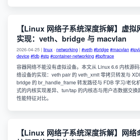
【Linux 网络子系统深度拆解】虚
实现：veth、bridge 与 macvlan
2026-04-25 |
linux
·
networking
|
#veth
#bridge
#macvlan
#ipv
device
#fdb
#stp
#container-networking
#bpftrace
容器网络不能没有虚拟设备。本文从 Linux 6.6 内核
络设备的实现：veth pair 的 veth_xmit 零拷贝转发与 XDP 
bridge 的 br_handle_frame 转发路径与 FDB 学习/老
式的内核实现差异、tun/tap 的内核态与用户态数据交
性能特征对比。
【Linux 网络子系统深度拆解】网