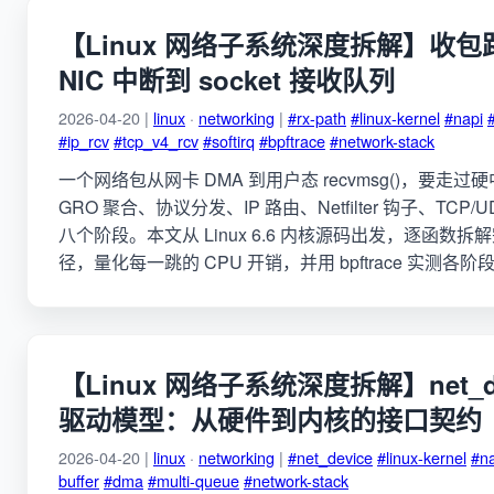
【Linux 网络子系统深度拆解】收
NIC 中断到 socket 接收队列
2026-04-20 |
linux
·
networking
|
#rx-path
#linux-kernel
#napi
#ip_rcv
#tcp_v4_rcv
#softirq
#bpftrace
#network-stack
一个网络包从网卡 DMA 到用户态 recvmsg()，要走过硬
GRO 聚合、协议分发、IP 路由、Netfilter 钩子、TCP/U
八个阶段。本文从 Linux 6.6 内核源码出发，逐函数拆解
径，量化每一跳的 CPU 开销，并用 bpftrace 实测各
【Linux 网络子系统深度拆解】net_d
驱动模型：从硬件到内核的接口契约
2026-04-20 |
linux
·
networking
|
#net_device
#linux-kernel
#na
buffer
#dma
#multi-queue
#network-stack