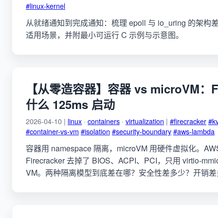
#linux-kernel
从就绪通知到完成通知：梳理 epoll 与 io_uring 的
适用场景，并附最小可运行 C 示例与示意图。
【从零造容器】容器 vs microVM：Fir
什么 125ms 启动
2026-04-10 |
linux
·
containers
·
virtualization
|
#firecracker
#k
#container-vs-vm
#isolation
#security-boundary
#aws-lambda
容器用 namespace 隔离，microVM 用硬件虚拟化。AWS
Firecracker 去掉了 BIOS、ACPI、PCI，只用 virtio-
VM。两种隔离模型到底差在哪？安全性差多少？开销差