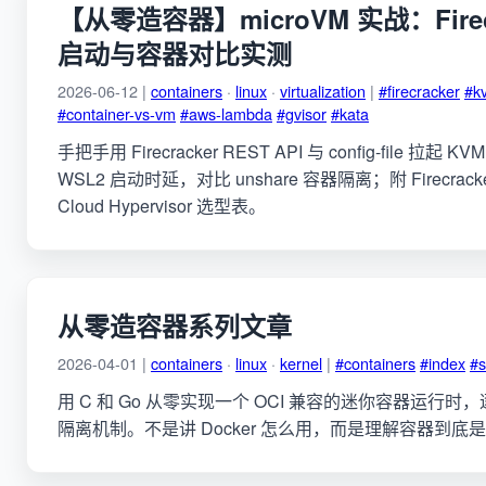
【从零造容器】microVM 实战：Firecr
启动与容器对比实测
2026-06-12 |
containers
·
linux
·
virtualization
|
#firecracker
#k
#container-vs-vm
#aws-lambda
#gvisor
#kata
手把手用 Firecracker REST API 与 config-file 拉起 K
WSL2 启动时延，对比 unshare 容器隔离；附 Firecracke
Cloud Hypervisor 选型表。
从零造容器系列文章
2026-04-01 |
containers
·
linux
·
kernel
|
#containers
#index
#s
用 C 和 Go 从零实现一个 OCI 兼容的迷你容器运行时，逐
隔离机制。不是讲 Docker 怎么用，而是理解容器到底