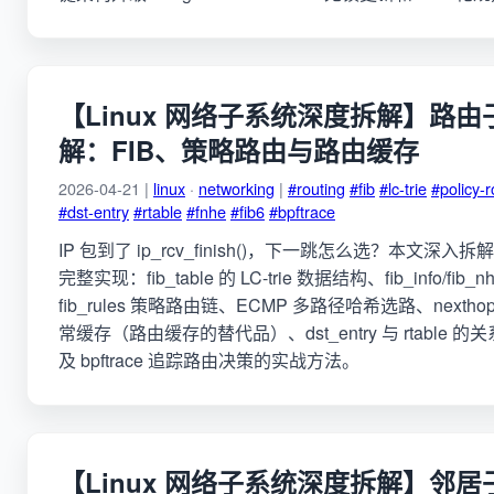
【Linux 网络子系统深度拆解】路
解：FIB、策略路由与路由缓存
2026-04-21 |
linux
·
networking
|
#routing
#fib
#lc-trie
#policy-r
#dst-entry
#rtable
#fnhe
#fib6
#bpftrace
IP 包到了 ip_rcv_finish()，下一跳怎么选？本文深入拆
完整实现：fib_table 的 LC-trie 数据结构、fib_info/fi
fib_rules 策略路由链、ECMP 多路径哈希选路、nexthop
常缓存（路由缓存的替代品）、dst_entry 与 rtable 的关系
及 bpftrace 追踪路由决策的实战方法。
【Linux 网络子系统深度拆解】邻