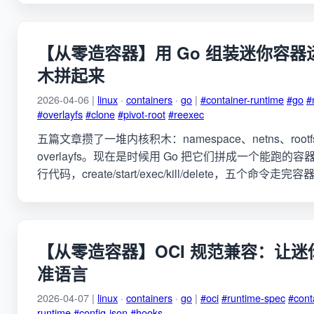
【从零造容器】用 Go 组装迷你容
木拼起来
2026-04-06 |
linux
·
containers
·
go
|
#container-runtime
#go
#
#overlayfs
#clone
#pivot-root
#reexec
五篇文章攒了一堆内核积木：namespace、netns、rootfs
overlayfs。现在是时候用 Go 把它们拼成一个能跑的容
行代码，create/start/exec/kill/delete，五个命令走
【从零造容器】OCI 规范兼容：让
准语言
2026-04-07 |
linux
·
containers
·
go
|
#oci
#runtime-spec
#cont
runtime
#config-json
#hooks