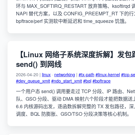
环与 MAX_SOFTIRQ_RESTART 放弃策略、ksoftirqd
NAPI 替代方案，以及 CONFIG_PREEMPT_RT 下
bpftrace/perf 实测软中断延迟和 time_squeeze 饥饿。
【Linux 网络子系统深度拆解】发
send() 到网线
2026-04-20 |
linux
·
networking
|
#tx-path
#linux-kernel
#tcp-s
#dev_queue_xmit
#ndo_start_xmit
#bql
#bpftrace
一个用户态 send() 调用要走过 TCP 分段、IP 路由、Netfil
队、GSO 分段、驱动 DMA 映射六个阶段才能把数据送上
6.6 内核源码出发，逐函数拆解完整的 TX 发包路径，深入 
调度、BQL 防膨胀、GSO/TSO 分段决策等核心机制。