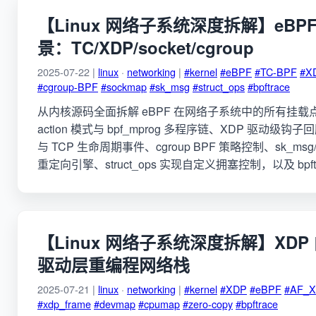
【Linux 网络子系统深度拆解】eBP
景：TC/XDP/socket/cgroup
2025-07-22 |
linux
·
networking
|
#kernel
#eBPF
#TC-BPF
#X
#cgroup-BPF
#sockmap
#sk_msg
#struct_ops
#bpftrace
从内核源码全面拆解 eBPF 在网络子系统中的所有挂载点：TC 
action 模式与 bpf_mprog 多程序链、XDP 驱动级钩子回顾
与 TCP 生命周期事件、cgroup BPF 策略控制、sk_msg/sk
重定向引擎、struct_ops 实现自定义拥塞控制，以及 bpf
【Linux 网络子系统深度拆解】XD
驱动层重编程网络栈
2025-07-21 |
linux
·
networking
|
#kernel
#XDP
#eBPF
#AF_
#xdp_frame
#devmap
#cpumap
#zero-copy
#bpftrace