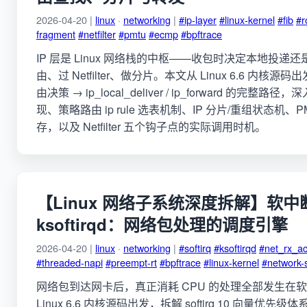
2026-04-20 |
linux
·
networking
|
#ip-layer
#linux-kernel
#fib
#r
fragment
#netfilter
#pmtu
#ecmp
#bpftrace
IP 层是 Linux 网络栈的中枢——收包时决定本地投递
由、过 Netfilter、做分片。本文从 Linux 6.6 内核源码出发
由决策 → ip_local_deliver / ip_forward 的完整路径，深入
现、策略路由 ip rule 选表机制、IP 分片/重组状态机、PM
存，以及 Netfilter 五个钩子点的实际调用时机。
【Linux 网络子系统深度拆解】软中
ksoftirqd：网络包处理的调度引擎
2026-04-20 |
linux
·
networking
|
#softirq
#ksoftirqd
#net_rx_ac
#threaded-napi
#preempt-rt
#bpftrace
#linux-kernel
#network-
网络包到达网卡后，真正消耗 CPU 的处理全部发生在
Linux 6.6 内核源码出发，拆解 softirq 10 向量优先级体系、_