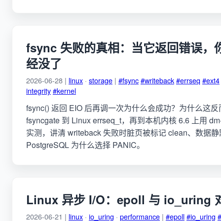
fsync 失败的真相：当它返回错误
经没了
2026-06-28 |
linux
·
storage
|
#fsync
#writeback
#errseq
#ext4
integrity
#kernel
fsync() 返回 EIO 后再调一次为什么会成功？为什么这反
fsyncgate 到 Linux errseq_t，再到本机内核 6.6 上用 
实测，讲清 writeback 失败时脏页被标记 clean、
PostgreSQL 为什么选择 PANIC。
Linux 异步 I/O：epoll 与 io_uring
2026-06-21 |
linux
·
io_uring
·
performance
|
#epoll
#io_uring
#