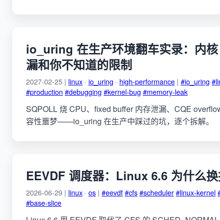
io_uring 在生产环境翻车实录：内核
漏和你不知道的限制
2027-02-25 |
linux
·
io_uring
·
high-performance
|
#io_uring
#l
#production
#debugging
#kernel-bug
#memory-leak
SQPOLL 烧 CPU、fixed buffer 内存泄漏、CQE ove
容性噩梦——io_uring 在生产中踩过的坑，逐个拆解。
EEVDF 调度器：Linux 6.6 为什么
2026-06-29 |
linux
·
os
|
#eevdf
#cfs
#scheduler
#linux-kernel
#base-slice
Linux 6.6 用 EEVDF 取代了 CFS 的 SCHED_NORM