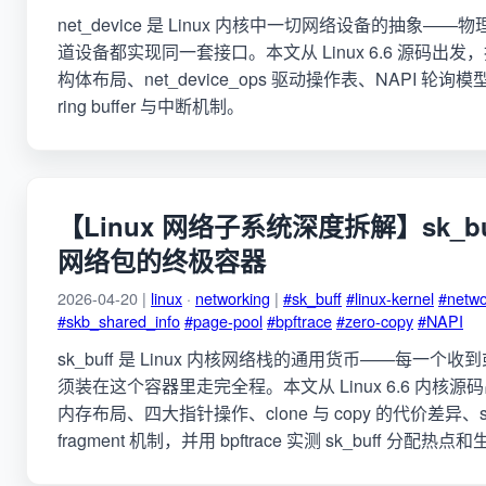
net_device 是 Linux 内核中一切网络设备的抽象——
道设备都实现同一套接口。本文从 Linux 6.6 源码出发，拆解 
构体布局、net_device_ops 驱动操作表、NAPI 轮
ring buffer 与中断机制。
【Linux 网络子系统深度拆解】sk_b
网络包的终极容器
2026-04-20 |
linux
·
networking
|
#sk_buff
#linux-kernel
#netwo
#skb_shared_info
#page-pool
#bpftrace
#zero-copy
#NAPI
sk_buff 是 Linux 内核网络栈的通用货币——每一
须装在这个容器里走完全程。本文从 Linux 6.6 内核源码出发
内存布局、四大指针操作、clone 与 copy 的代价差异、skb_
fragment 机制，并用 bpftrace 实测 sk_buff 分配热