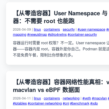
【从零造容器】User Namespace 与 R
器：不需要 root 也能跑
2026-04-09 |
linux
·
containers
·
security
|
#user-namespace
#
mapping
#newuidmap
#slirp4netns
#container-security
容器运行时需要 root 权限？不一定。User namespa
器——容器内是 root，容器外是你自己。Podman 就是这么
不是免费午餐，限制比你想象的多。
【从零造容器】容器网络性能真相：vet
macvlan vs eBPF 数据面
2026-04-11 |
linux
·
containers
·
networking
|
#veth
#macvlan
#iptables
#container-networking
#cni
#benchmark
#xdp