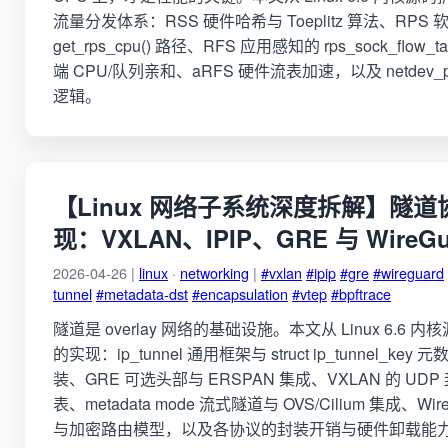
流量分发体系：RSS 硬件哈希与 Toeplitz 算法、RP
get_rps_cpu() 路径、RFS 应用感知的 rps_sock_flow_
端 CPU/队列亲和、aRFS 硬件流表加速，以及 netdev_pi
逻辑。
【Linux 网络子系统深度拆解】隧
现：VXLAN、IPIP、GRE 与 WireGu
2026-04-26 |
linux
·
networking
|
#vxlan
#ipip
#gre
#wireguard
tunnel
#metadata-dst
#encapsulation
#vtep
#bpftrace
隧道是 overlay 网络的基础设施。本文从 Linux 6.6
的实现：ip_tunnel 通用框架与 struct ip_tunnel_key
装、GRE 可选头部与 ERSPAN 集成、VXLAN 的 UDP
表、metadata mode 流式隧道与 OVS/Cilium 集成、Wire
与加密路由模型，以及各协议的封装开销与硬件卸载能