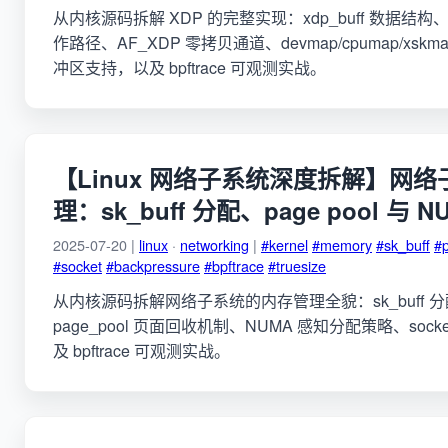
从内核源码拆解 XDP 的完整实现：xdp_buff 数据
作路径、AF_XDP 零拷贝通道、devmap/cpumap/xs
冲区支持，以及 bpftrace 可观测实战。
【Linux 网络子系统深度拆解】网
理：sk_buff 分配、page pool 与 N
2025-07-20 |
linux
·
networking
|
#kernel
#memory
#sk_buff
#
#socket
#backpressure
#bpftrace
#truesize
从内核源码拆解网络子系统的内存管理全貌：sk_buff 分配
page_pool 页面回收机制、NUMA 感知分配策略、soc
及 bpftrace 可观测实战。