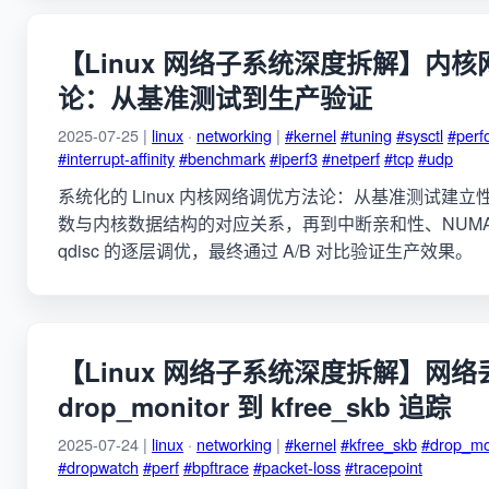
【Linux 网络子系统深度拆解】内
论：从基准测试到生产验证
2025-07-25 |
linux
·
networking
|
#kernel
#tuning
#sysctl
#perf
#interrupt-affinity
#benchmark
#iperf3
#netperf
#tcp
#udp
系统化的 Linux 内核网络调优方法论：从基准测试建立性能基
数与内核数据结构的对应关系，再到中断亲和性、NUMA 拓扑、
qdisc 的逐层调优，最终通过 A/B 对比验证生产效果。
【Linux 网络子系统深度拆解】网
drop_monitor 到 kfree_skb 追踪
2025-07-24 |
linux
·
networking
|
#kernel
#kfree_skb
#drop_mo
#dropwatch
#perf
#bpftrace
#packet-loss
#tracepoint