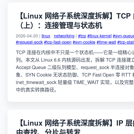
【Linux 网络子系统深度拆解】TCP
（上）：连接管理与状态机
2026-04-20 |
linux
·
networking
|
#tcp
#linux-kernel
#syn-queu
#request-sock
#tcp-fast-open
#syn-cookie
#time-wait
#tcp-sta
TCP 连接在内核中不只是一个状态机——它是一组精
列。本文从 Linux 6.6 内核源码出发，拆解 TCP 连接建立的 
Accept Queue 二级队列模型、request_sock 半连接对
象、SYN Cookie 无状态防御、TCP Fast Open 零 RT
inet_timewait_sock 轻量级 TIME_WAIT 实现，以
中的真实转换路径。
【Linux 网络子系统深度拆解】IP
由查找、分片与转发