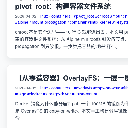
pivot_root：构建容器文件系统
2026-04-02 |
linux
·
containers
|
#pivot_root
#chroot
#mount-
#alpine
#mount-propagation
#container
#linux-kernel
#filesys
chroot 不是安全边界——10 行 C 就能逃出去。本文用 piv
离的容器根文件系统：从 Alpine minirootfs 到设备节点，
propagation 到只读根，一步步把容器的'地基'打牢。
【从零造容器】OverlayFS：一层
2026-04-05 |
linux
·
containers
|
#overlayfs
#copy-on-write
#fi
image
#docker
#storage-driver
#union-mount
Docker 镜像为什么能分层？pull 一个 100MB 的镜像
是 OverlayFS 的 copy-on-write。本文手工构建分
价。