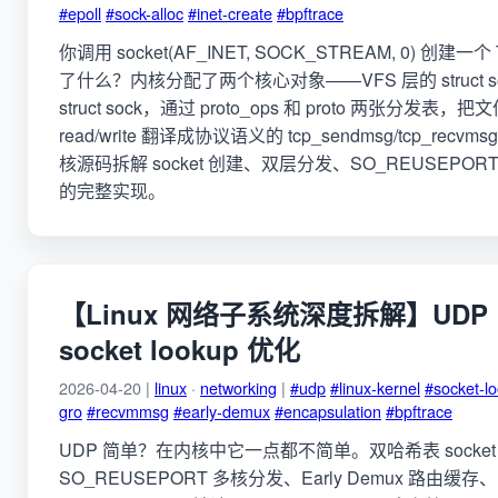
#epoll
#sock-alloc
#inet-create
#bpftrace
你调用 socket(AF_INET, SOCK_STREAM, 0) 创
了什么？内核分配了两个核心对象——VFS 层的 struct s
struct sock，通过 proto_ops 和 proto 两张分发表
read/write 翻译成协议语义的 tcp_sendmsg/tcp_recvms
核源码拆解 socket 创建、双层分发、SO_REUSEPORT
的完整实现。
【Linux 网络子系统深度拆解】UDP
socket lookup 优化
2026-04-20 |
linux
·
networking
|
#udp
#linux-kernel
#socket-l
gro
#recvmmsg
#early-demux
#encapsulation
#bpftrace
UDP 简单？在内核中它一点都不简单。双哈希表 socket
SO_REUSEPORT 多核分发、Early Demux 路由缓存