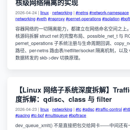
核级网络隔离的实现
2026-04-24 |
linux
·
networking
|
#netns
#network-namespace
networking
#veth
#nsproxy
#pernet-operations
#isolation
#bpf
容器网络的一切隔离能力，都建立在网络命名空间之上。本文从 
核源码拆解 struct net 的完整布局、possible_net_t 与
pernet_operations 子系统注册与生命周期回调、copy_n
路径、per-netns 路由表/netfilter/socket 隔离机制，以及
数据转发的 skb->dev 切换原理。
【Linux 网络子系统深度拆解】Traffic 
度拆解：qdisc、class 与 filter
2026-04-23 |
linux
·
networking
|
#tc
#qdisc
#traffic-control
#ht
#pacing
#tc-bpf
#multiqueue
#bpftrace
dev_queue_xmit() 不是直接把包交给网卡——中间还有一层 Tr