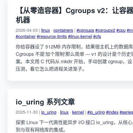
【从零造容器】Cgroups v2：让
机器
2026-04-03 |
linux
·
containers
|
#cgroups
#cgroupv2
#cpu
#m
#container
#resource-limits
#linux-kernel
#cfs
你给容器设了 512MB 内存限制，结果宿主机上的数据库被 O
Cgroups 不是'加个限制'那么简单 — v1 的设计是个历
案。本文用 C 代码从 mkdir 开始，手动创建 cgroup，设 
压测，看它怎么把进程关进笼子。
io_uring 系列文章
2025-11-30 |
io_uring
·
linux
·
kernel
|
#io_uring
#index
#serie
探索 Linux 下一代高性能异步 I/O 接口 io_uring
到与现有网络库的集成。