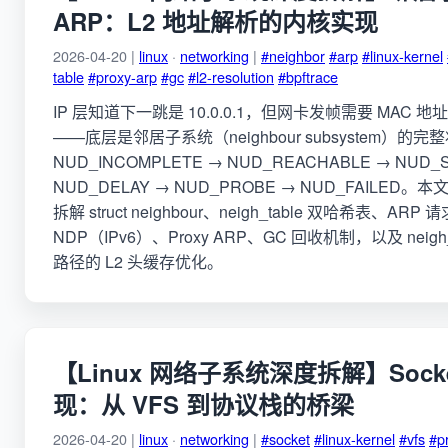
ARP：L2 地址解析的内核实现
2026-04-20 |
linux
·
networking
|
#neighbor
#arp
#linux-kernel
table
#proxy-arp
#gc
#l2-resolution
#bpftrace
IP 层知道下一跳是 10.0.0.1，但网卡发帧需要 MAC 
——底层是邻居子系统（neighbour subsystem）的
NUD_INCOMPLETE → NUD_REACHABLE → NUD_S
NUD_DELAY → NUD_PROBE → NUD_FAILED。本文从
拆解 struct neighbour、neigh_table 双哈希表、AR
NDP（IPv6）、Proxy ARP、GC 回收机制，以及 neigh_co
路径的 L2 头缓存优化。
【Linux 网络子系统深度拆解】Sock
现：从 VFS 到协议栈的桥梁
2026-04-20 |
linux
·
networking
|
#socket
#linux-kernel
#vfs
#p