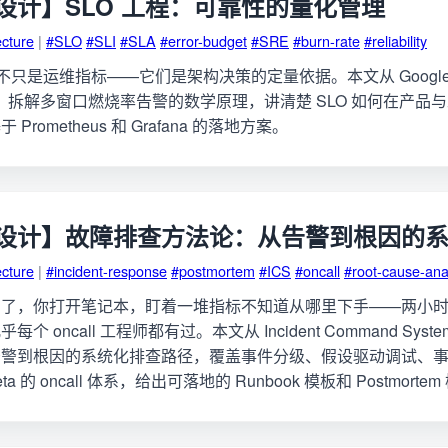
设计】SLO 工程：可靠性的量化管理
ecture
|
#SLO
#SLI
#SLA
#error-budget
#SRE
#burn-rate
#reliability
A 不只是运维指标——它们是架构决策的定量依据。本文从 Google SR
出发，拆解多窗口燃烧率告警的数学原理，讲清楚 SLO 如何在产
rometheus 和 Grafana 的落地方案。
设计】故障排查方法论：从告警到根因的
ecture
|
#incident-response
#postmortem
#ICS
#oncall
#root-cause-ana
响了，你打开笔记本，盯着一堆指标不知道从哪里下手——两小
 oncall 工程师都有过。本文从 Incident Command Syste
告警到根因的系统化排查路径，覆盖事件分级、假设驱动调试、
eta 的 oncall 体系，给出可落地的 Runbook 模板和 Postmorte