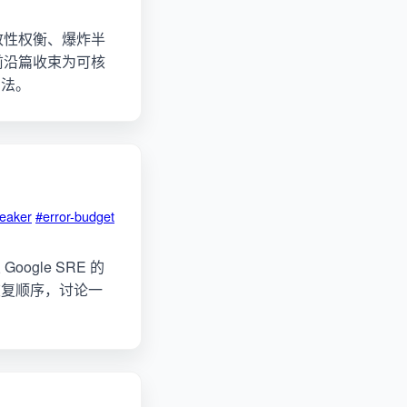
致性权衡、爆炸半
 前沿篇收束为可核
用法。
reaker
#error-budget
gle SRE 的
恢复顺序，讨论一