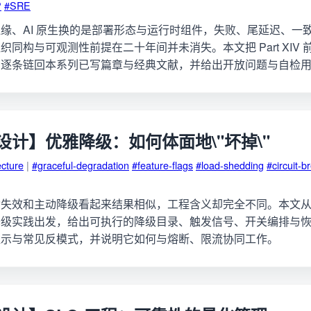
P
#SRE
缘、AI 原生换的是部署形态与运行时组件，失败、尾延迟、一
同构与可观测性前提在二十年间并未消失。本文把 Part XIV
，逐条链回本系列已写篇章与经典文献，并给出开放问题与自检
设计】优雅降级：如何体面地\"坏掉\"
ecture
|
#graceful-degradation
#feature-flags
#load-shedding
#circuit-b
效和主动降级看起来结果相似，工程含义却完全不同。本文从 Goo
降级实践出发，给出可执行的降级目录、触发信号、开关编排与
提示与常见反模式，并说明它如何与熔断、限流协同工作。