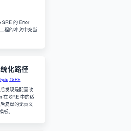
E 的 Error
品与工程的冲突中充当
系统化路径
lysis
#SRE
时后发现是配置改
m 在 SRE 中的适
事后复盘的无责文
m 模板。