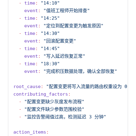
-
time
:
"14:10"
event
:
"值班工程师开始排查"
-
time
:
"14:25"
event
:
"定位到配置变更为触发原因"
-
time
:
"14:30"
event
:
"回滚配置变更"
-
time
:
"14:45"
event
:
"写入延迟恢复正常"
-
time
:
"18:30"
event
:
"完成积压数据处理，确认全部恢复"
root_cause
:
"配置变更将写入流量的路由权重设为 0，
contributing_factors
:
-
"配置变更缺少灰度发布流程"
-
"配置文件缺少参数范围校验"
-
"监控告警阈值过高，检测延迟 3 分钟"
action_items
: