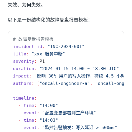
失效、为何失效。
以下是一份结构化的故障复盘报告模板：
# 故障复盘报告模板
incident_id
:
"INC-2024-001"
title
:
"xxx 服务中断"
severity
:
 P1
duration
:
"2024-01-15 14:00 ~ 18:30 UTC"
impact
:
"影响 30% 用户的写入操作，持续 4.5 小时"
authors
:
[
"oncall-engineer-a"
,
"oncall-engin
timeline
:
-
time
:
"14:00"
event
:
"配置变更部署到生产环境"
-
time
:
"14:03"
event
:
"监控告警触发：写入延迟 > 500ms"