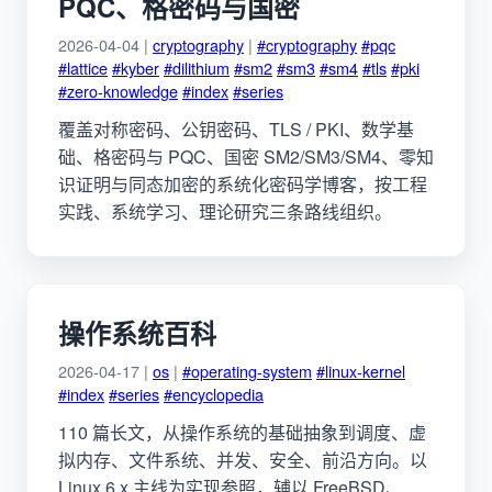
PQC、格密码与国密
2026-04-04 |
cryptography
|
#cryptography
#pqc
#lattice
#kyber
#dilithium
#sm2
#sm3
#sm4
#tls
#pki
#zero-knowledge
#index
#series
覆盖对称密码、公钥密码、TLS / PKI、数学基
础、格密码与 PQC、国密 SM2/SM3/SM4、零知
识证明与同态加密的系统化密码学博客，按工程
实践、系统学习、理论研究三条路线组织。
操作系统百科
2026-04-17 |
os
|
#operating-system
#linux-kernel
#index
#series
#encyclopedia
110 篇长文，从操作系统的基础抽象到调度、虚
拟内存、文件系统、并发、安全、前沿方向。以
Linux 6.x 主线为实现参照，辅以 FreeBSD、