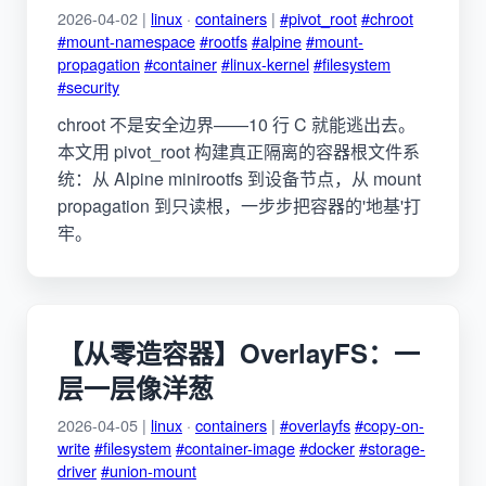
2026-04-02 |
linux
·
containers
|
#pivot_root
#chroot
#mount-namespace
#rootfs
#alpine
#mount-
propagation
#container
#linux-kernel
#filesystem
#security
chroot 不是安全边界——10 行 C 就能逃出去。
本文用 pivot_root 构建真正隔离的容器根文件系
统：从 Alpine minirootfs 到设备节点，从 mount
propagation 到只读根，一步步把容器的'地基'打
牢。
【从零造容器】OverlayFS：一
层一层像洋葱
2026-04-05 |
linux
·
containers
|
#overlayfs
#copy-on-
write
#filesystem
#container-image
#docker
#storage-
driver
#union-mount