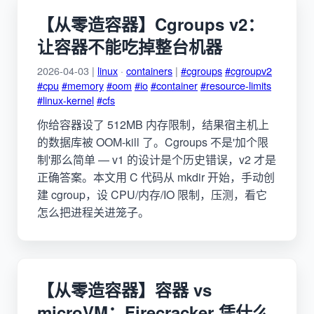
【从零造容器】Cgroups v2：
让容器不能吃掉整台机器
2026-04-03 |
linux
·
containers
|
#cgroups
#cgroupv2
#cpu
#memory
#oom
#io
#container
#resource-limits
#linux-kernel
#cfs
你给容器设了 512MB 内存限制，结果宿主机上
的数据库被 OOM-kill 了。Cgroups 不是'加个限
制'那么简单 — v1 的设计是个历史错误，v2 才是
正确答案。本文用 C 代码从 mkdir 开始，手动创
建 cgroup，设 CPU/内存/IO 限制，压测，看它
怎么把进程关进笼子。
【从零造容器】容器 vs
microVM：Firecracker 凭什么