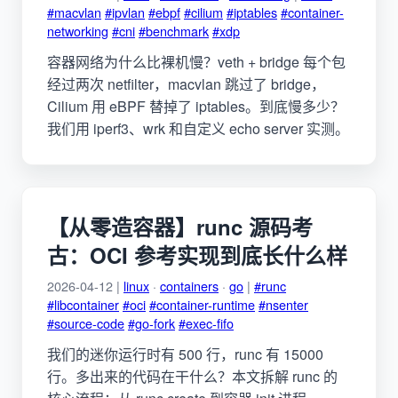
#macvlan
#ipvlan
#ebpf
#cilium
#iptables
#container-
networking
#cni
#benchmark
#xdp
容器网络为什么比裸机慢？veth + bridge 每个包
经过两次 netfilter，macvlan 跳过了 bridge，
Cilium 用 eBPF 替掉了 iptables。到底慢多少？
我们用 iperf3、wrk 和自定义 echo server 实测。
【从零造容器】runc 源码考
古：OCI 参考实现到底长什么样
2026-04-12 |
linux
·
containers
·
go
|
#runc
#libcontainer
#oci
#container-runtime
#nsenter
#source-code
#go-fork
#exec-fifo
我们的迷你运行时有 500 行，runc 有 15000
行。多出来的代码在干什么？本文拆解 runc 的