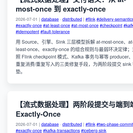
most-once 到 exactly-once
2026-07-01 |
database
·
distributed
|
#flink
#delivery-semantic
#exactly-once
#at-least-once
#at-most-once
#checkpoint
#kaf
#idempotent
#fault-tolerance
用 Source、引擎、Sink 三层模型拆解 at-most-once、at
least-once、exactly-once 的组合规则与最弱环决定律
照 Flink checkpoint 模式、Kafka 事务与幂等 producer
重复消费/重复写入的三类修复手段，为两阶段提交 sink
垫。
【流式数据处理】两阶段提交与端到
Exactly-Once
2026-07-01 |
database
·
distributed
|
#flink
#two-phase-commi
#exactly-once
#kafka-transactions
#iceberg-sink