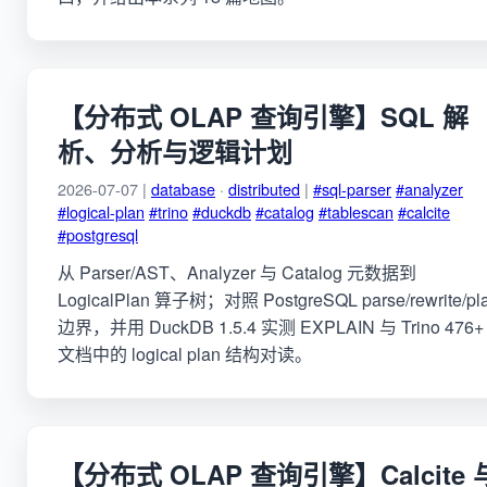
【分布式 OLAP 查询引擎】SQL 解
析、分析与逻辑计划
2026-07-07 |
database
·
distributed
|
#sql-parser
#analyzer
#logical-plan
#trino
#duckdb
#catalog
#tablescan
#calcite
#postgresql
从 Parser/AST、Analyzer 与 Catalog 元数据到
LogicalPlan 算子树；对照 PostgreSQL parse/rewrite/pl
边界，并用 DuckDB 1.5.4 实测 EXPLAIN 与 Trino 476+
文档中的 logical plan 结构对读。
【分布式 OLAP 查询引擎】Calcite 