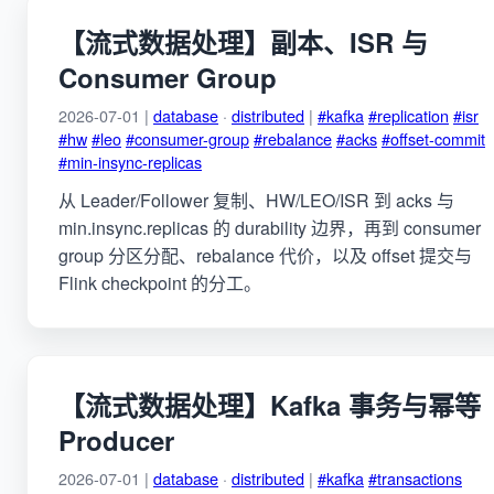
【流式数据处理】副本、ISR 与
Consumer Group
2026-07-01 |
database
·
distributed
|
#kafka
#replication
#isr
#hw
#leo
#consumer-group
#rebalance
#acks
#offset-commit
#min-insync-replicas
从 Leader/Follower 复制、HW/LEO/ISR 到 acks 与
min.insync.replicas 的 durability 边界，再到 consumer
group 分区分配、rebalance 代价，以及 offset 提交与
Flink checkpoint 的分工。
【流式数据处理】Kafka 事务与幂等
Producer
2026-07-01 |
database
·
distributed
|
#kafka
#transactions