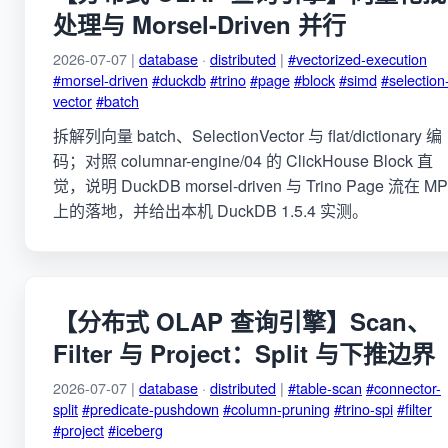
处理与 Morsel-Driven 并行
2026-07-07 |
database
·
distributed
|
#vectorized-execution
#morsel-driven
#duckdb
#trino
#page
#block
#simd
#selection
vector
#batch
拆解列向量 batch、SelectionVector 与 flat/dictionary 编
码；对照 columnar-engine/04 的 ClickHouse Block 直
觉，说明 DuckDB morsel-driven 与 Trino Page 流在 M
上的落地，并给出本机 DuckDB 1.5.4 实测。
【分布式 OLAP 查询引擎】Scan、
Filter 与 Project：Split 与下推边界
2026-07-07 |
database
·
distributed
|
#table-scan
#connector-
split
#predicate-pushdown
#column-pruning
#trino-spi
#filter
#project
#iceberg