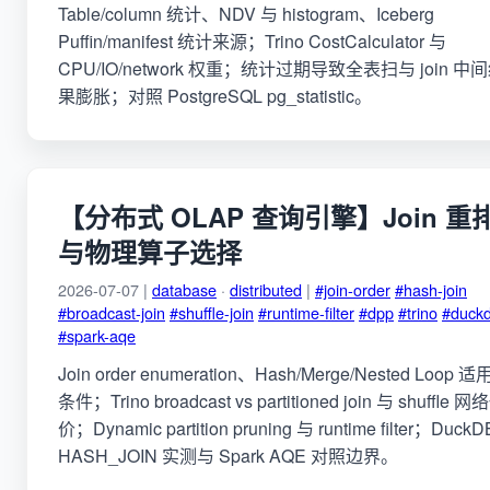
Table/column 统计、NDV 与 histogram、Iceberg
Puffin/manifest 统计来源；Trino CostCalculator 与
CPU/IO/network 权重；统计过期导致全表扫与 join 中
果膨胀；对照 PostgreSQL pg_statistic。
【分布式 OLAP 查询引擎】Join 重
与物理算子选择
2026-07-07 |
database
·
distributed
|
#join-order
#hash-join
#broadcast-join
#shuffle-join
#runtime-filter
#dpp
#trino
#duck
#spark-aqe
Join order enumeration、Hash/Merge/Nested Loop 适
条件；Trino broadcast vs partitioned join 与 shuffle 网
价；Dynamic partition pruning 与 runtime filter；DuckD
HASH_JOIN 实测与 Spark AQE 对照边界。