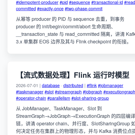
#idempotent-producer
#pid
#sequence
#transactional-id
#read
committed
#exactly-once
#two-phase-commit
从幂等 producer 的 PID 与 sequence 去重，到事务
producer 的 init/begin/commit/abort 生命周期、
__transaction_state 与 read_committed 隔离，讲清 Kaf
3.x 单集群 EOS 边界及其与 Flink checkpoint 的衔接。
【流式数据处理】Flink 运行时模型
2026-07-01 |
database
·
distributed
|
#flink
#jobmanager
#taskmanager
#slot
#streamgraph
#jobgraph
#executiongrap
#operator-chain
#parallelism
#slot-sharing-group
从 JobManager、TaskManager、Slot 到
StreamGraph→JobGraph→ExecutionGraph 的四层编
链，讲清 operator chain、并行度、SlotSharingGroup 
何决定任务在集群上的物理形态，并与 Kafka 消费位点