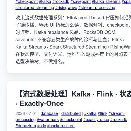
#checkpoint
#kafka
#rocksdb
#savepoint
#kafka-streams
#spa
structured-streaming
#risingwave
#stream-processing
收束流式数据处理系列：Flink credit-based 背压如何沿
子链传播、Web UI 指标怎么读；数据倾斜、checkpoint
时连锁、Kafka rebalance 风暴、RocksDB OOM、
savepoint 不兼容五类生产故障的诊断与止血；Flink /
Kafka Streams / Spark Structured Streaming / RisingW
在状态模型、交付语义、运维与入湖成熟度上的对照表
选型决策树，不做排名。
【流式数据处理】Kafka · Flink · 状
· Exactly-Once
2026-07-01 |
database
·
distributed
|
#kafka
#flink
#stream-
processing
#watermark
#checkpoint
#exactly-once
#rocksdb
#debezium
#cdc
#backpressure