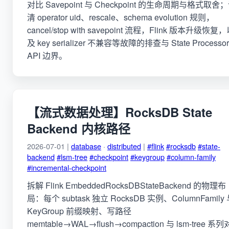
对比 Savepoint 与 Checkpoint 的生命周期与格式取舍
清 operator uid、rescale、schema evolution 规则，
cancel/stop with savepoint 流程，Flink 版本升级恢复
及 key serializer 不兼容等故障的排查与 State Processor
API 边界。
【流式数据处理】RocksDB State
Backend 内核路径
2026-07-01 |
database
·
distributed
|
#flink
#rocksdb
#state-
backend
#lsm-tree
#checkpoint
#keygroup
#column-family
#incremental-checkpoint
拆解 Flink EmbeddedRocksDBStateBackend 的物理布
局：每个 subtask 独立 RocksDB 实例、ColumnFamily
KeyGroup 前缀映射、写路径
memtable→WAL→flush→compaction 与 lsm-tree 系列