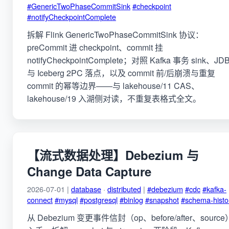
#GenericTwoPhaseCommitSink
#checkpoint
#notifyCheckpointComplete
拆解 Flink GenericTwoPhaseCommitSink 协议：
preCommit 进 checkpoint、commit 挂
notifyCheckpointComplete；对照 Kafka 事务 sink、JD
与 Iceberg 2PC 落点，以及 commit 前/后崩溃与重复
commit 的幂等边界——与 lakehouse/11 CAS、
lakehouse/19 入湖侧对读，不重复表格式全文。
【流式数据处理】Debezium 与
Change Data Capture
2026-07-01 |
database
·
distributed
|
#debezium
#cdc
#kafka-
connect
#mysql
#postgresql
#binlog
#snapshot
#schema-histo
从 Debezium 变更事件信封（op、before/after、source