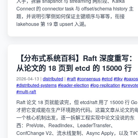
入手，拆解 snapshot 与 streaming 两阶段、Kafka
Connect 的 connector task 与 offset/schema history 主
题，并说明引擎侧如何保证主键顺序与幂等，衔接
lakehouse 第 19 章 upsert 入湖。
【分布式系统百科】Raft 深度重写：
从论文的 18 页到 etcd 的 15000 行
2026-04-13 |
distributed
|
#raft
#consensus
#etcd
#tikv
#paxos
#distributed-systems
#leader-election
#log-replication
#prevot
#multi-raft
Raft 论文 18 页就能读完，但 etcd/raft 用了 15000 行 Go
才把它变成能在生产环境跑的代码。这篇文章从论文的
一个核心机制出发，逐一拆解工程实现中论文没说的东
西：PreVote、ReadIndex、LeaderTransfer、
ConfChange V2、流水线复制、Async Apply，以及 TiK