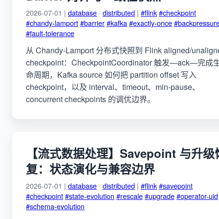
2026-07-01 |
database
·
distributed
|
#flink
#checkpoint
#chandy-lamport
#barrier
#kafka
#exactly-once
#backpressur
#fault-tolerance
从 Chandy-Lamport 分布式快照到 Flink aligned/unalign
checkpoint：CheckpointCoordinator 触发—ack—完成
命周期，Kafka source 如何把 partition offset 写入
checkpoint，以及 interval、timeout、min-pause、
concurrent checkpoints 的调优边界。
【流式数据处理】Savepoint 与升级
复：状态演化与兼容边界
2026-07-01 |
database
·
distributed
|
#flink
#savepoint
#checkpoint
#state-evolution
#rescale
#upgrade
#operator-uid
#schema-evolution