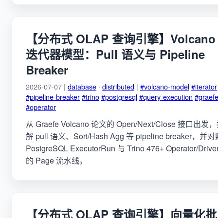
【分布式 OLAP 查询引擎】Volcano
迭代器模型：Pull 语义与 Pipeline
Breaker
2026-07-07 |
database
·
distributed
|
#volcano-model
#iterator
#pipeline-breaker
#trino
#postgresql
#query-execution
#graef
#operator
从 Graefe Volcano 论文的 Open/Next/Close 接口出发
解 pull 语义、Sort/Hash Agg 等 pipeline breaker，并
PostgreSQL ExecutorRun 与 Trino 476+ Operator/Drive
的 Page 流水线。
【分布式 OLAP 查询引擎】向量化批