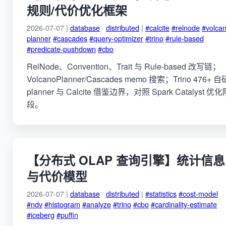
规则/代价优化框架
2026-07-07 |
database
·
distributed
|
#calcite
#relnode
#volca
planner
#cascades
#query-optimizer
#trino
#rule-based
#predicate-pushdown
#cbo
RelNode、Convention、Trait 与 Rule-based 改写链；
VolcanoPlanner/Cascades memo 搜索；Trino 476+ 自
planner 与 Calcite 借鉴边界，对照 Spark Catalyst 优化
段。
【分布式 OLAP 查询引擎】统计信息
与代价模型
2026-07-07 |
database
·
distributed
|
#statistics
#cost-model
#ndv
#histogram
#analyze
#trino
#cbo
#cardinality-estimate
#iceberg
#puffin