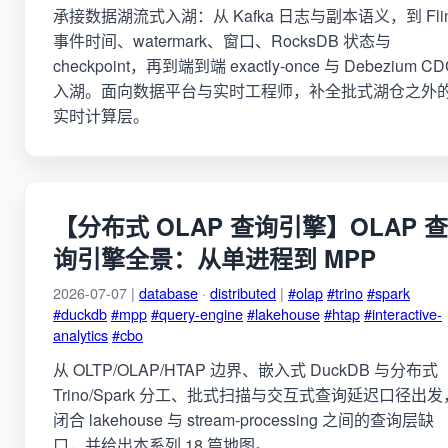
承接数据湖流式入湖：从 Kafka 日志与副本语义，到 Fli
事件时间、watermark、窗口、RocksDB 状态与
checkpoint，再到端到端 exactly-once 与 Debezium CD
入湖。面向数据平台与实时工程师，补全批式湖仓之外
实时计算层。
【分布式 OLAP 查询引擎】OLAP 查
询引擎全景：从单进程到 MPP
2026-07-07 |
database
·
distributed
|
#olap
#trino
#spark
#duckdb
#mpp
#query-engine
#lakehouse
#htap
#interactive-
analytics
#cbo
从 OLTP/OLAP/HTAP 边界、嵌入式 DuckDB 与分布式
Trino/Spark 分工、批式扫描与交互式查询延迟口径出发
闭合 lakehouse 与 stream-processing 之间的查询层缺
口，并给出本系列 18 篇地图。