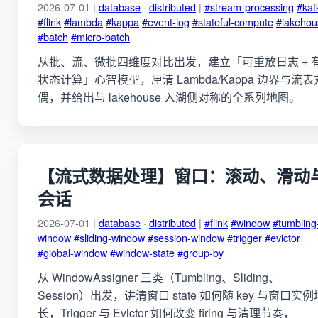
2026-07-01 |
database
·
distributed
|
#stream-processing
#kaf
#flink
#lambda
#kappa
#event-log
#stateful-compute
#lakehou
#batch
#micro-batch
从批、流、微批四维度对比出发，建立「可重放日志 + 
状态计算」心智模型，厘清 Lambda/Kappa 边界与流表
偶，并给出与 lakehouse 入湖侧对称的全系列地图。
【流式数据处理】窗口：滚动、滑动
会话
2026-07-01 |
database
·
distributed
|
#flink
#window
#tumbling
window
#sliding-window
#session-window
#trigger
#evictor
#global-window
#window-state
#group-by
从 WindowAssigner 三类（Tumbling、Sliding、
Session）出发，讲清窗口 state 如何随 key 与窗口实例
长，Trigger 与 Evictor 如何改变 firing 与清理节奏，