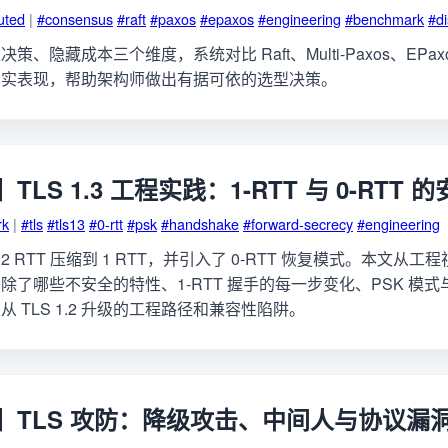
buted
|
#consensus
#raft
#paxos
#epaxos
#engineering
#benchmark
#di
、隐藏成本三个维度，系统对比 Raft、Multi-Paxos、EPa
真实表现，帮助架构师做出有据可依的选型决策。
LS 1.3 工程实践：1-RTT 与 0-RTT 
rk
|
#tls
#tls13
#0-rtt
#psk
#handshake
#forward-secrecy
#engineering
从 2 RTT 压缩到 1 RTT，并引入了 0-RTT 恢复模式。本文从工程视
了哪些不安全的特性、1-RTT 握手的每一步变化、PSK 模式与 
 TLS 1.2 升级的工程路径和兼容性陷阱。
】TLS 攻防：降级攻击、中间人与协议漏