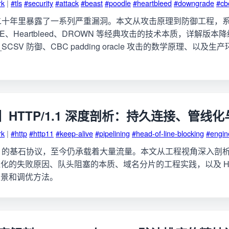
rk
|
#tls
#security
#attack
#beast
#poodle
#heartbleed
#downgrade
#cb
去二十年里暴露了一系列严重漏洞。本文从攻击原理到防御工程，
LE、Heartbleed、DROWN 等经典攻击的技术本质，详解版本
K_SCSV 防御、CBC padding oracle 攻击的数学原理、以及生
HTTP/1.1 深度剖析：持久连接、管线
rk
|
#http
#http11
#keep-alive
#pipelining
#head-of-line-blocking
#engin
 Web 的基石协议，至今仍承载着大量流量。本文从工程视角深入剖析 HT
化的失败原因、队头阻塞的本质、域名分片的工程实践，以及 HTTP
场景和调优方法。