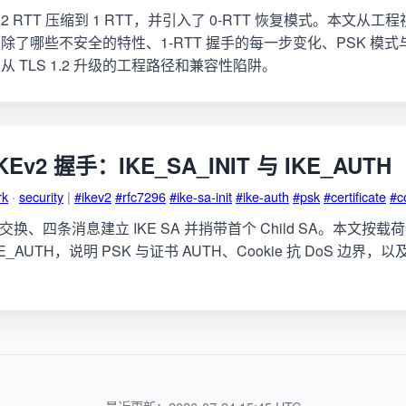
从 2 RTT 压缩到 1 RTT，并引入了 0-RTT 恢复模式。本文从工程视
了哪些不安全的特性、1-RTT 握手的每一步变化、PSK 模式与 
 TLS 1.2 升级的工程路径和兼容性陷阱。
KEv2 握手：IKE_SA_INIT 与 IKE_AUTH
rk
·
security
|
#ikev2
#rfc7296
#ike-sa-init
#ike-auth
#psk
#certificate
#c
两个交换、四条消息建立 IKE SA 并捎带首个 Child SA。本文按
 IKE_AUTH，说明 PSK 与证书 AUTH、Cookie 抗 DoS 边界，以及和
。