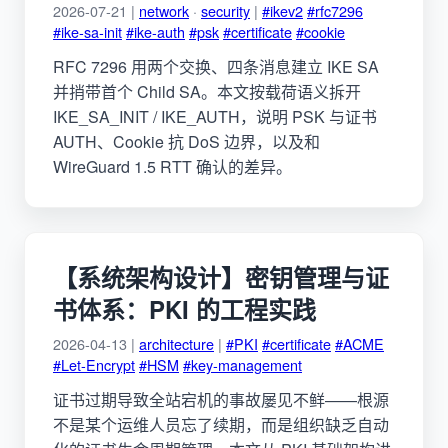
2026-07-21 |
network
·
security
|
#ikev2
#rfc7296
#ike-sa-init
#ike-auth
#psk
#certificate
#cookie
RFC 7296 用两个交换、四条消息建立 IKE SA
并捎带首个 Child SA。本文按载荷语义拆开
IKE_SA_INIT / IKE_AUTH，说明 PSK 与证书
AUTH、Cookie 抗 DoS 边界，以及和
WireGuard 1.5 RTT 确认的差异。
【系统架构设计】密钥管理与证
书体系：PKI 的工程实践
2026-04-13 |
architecture
|
#PKI
#certificate
#ACME
#Let-Encrypt
#HSM
#key-management
证书过期导致全站宕机的事故屡见不鲜——根源
不是某个运维人员忘了续期，而是组织缺乏自动