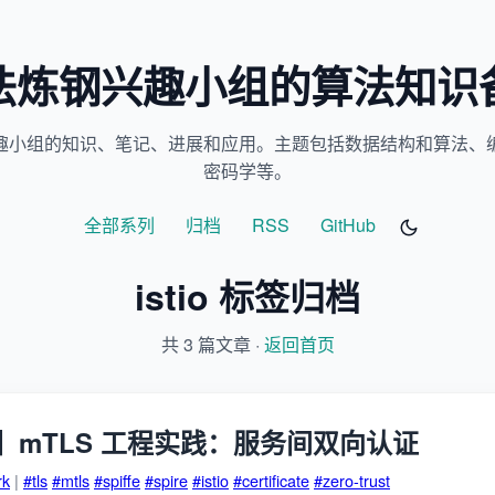
法炼钢兴趣小组的算法知识
趣小组的知识、笔记、进展和应用。主题包括数据结构和算法、
密码学等。
全部系列
归档
RSS
GitHub
istio 标签归档
共 3 篇文章 ·
返回首页
】mTLS 工程实践：服务间双向认证
rk
|
#tls
#mtls
#spiffe
#spire
#istio
#certificate
#zero-trust