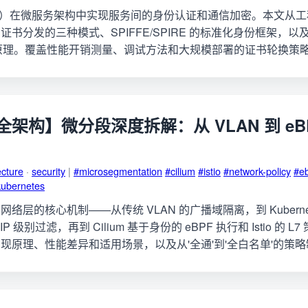
TLS）在微服务架构中实现服务间的身份认证和通信加密。本文从工程
分发的三种模式、SPIFFE/SPIRE 的标准化身份框架，以及 Istio
实现原理。覆盖性能开销测量、调试方法和大规模部署的证书轮换策
架构】微分段深度拆解：从 VLAN 到 eB
ecture
·
security
|
#microsegmentation
#cilium
#istio
#network-policy
#e
kubernetes
络层的核心机制——从传统 VLAN 的广播域隔离，到 Kubernet
y 的 IP 级别过滤，再到 Cilium 基于身份的 eBPF 执行和 Istio 的
现原理、性能差异和适用场景，以及从'全通'到'全白名单'的策