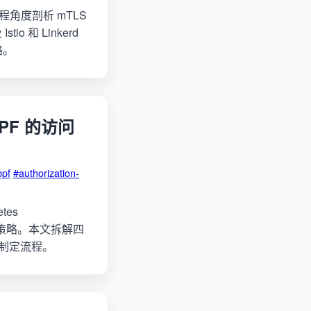
角度剖析 mTLS
 和 Linkerd
略。
PF 的访问
bpf
#authorization-
es
 L7 策略。本文拆解四
略制定流程。