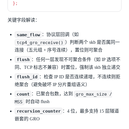
};
关键字段解读：
same_flow
：协议层回调（如
tcp4_gro_receive()
）判断两个 skb 是否属同一
连接（五元组 + 序号连续），置位则可聚合
flush
：任何一层发现不可聚合条件（如 IP 选项不
同、TCP 标志不兼容）时置位，强制该 skb 独立递交
flush_id
：检查 IP ID 是否连续递增，不连续则拒
绝聚合（避免破坏 IP 分片重组语义）
count
：已聚合包数，达到
gro_max_size /
MSS
时自动 flush
recursion_counter
：4 位，最多支持 15 层隧道
嵌套的 GRO