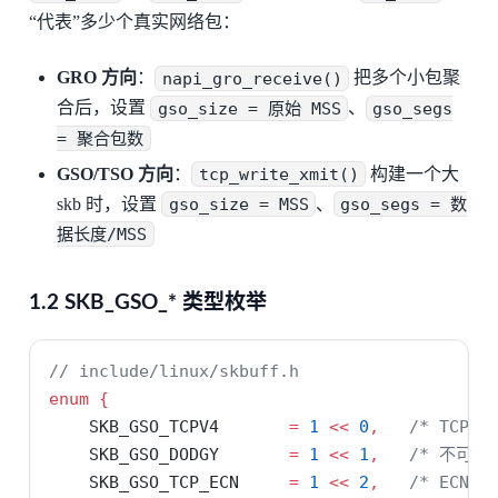
“代表”多少个真实网络包：
GRO 方向
：
napi_gro_receive()
把多个小包聚
合后，设置
gso_size = 原始 MSS
、
gso_segs
= 聚合包数
GSO/TSO 方向
：
tcp_write_xmit()
构建一个大
skb 时，设置
gso_size = MSS
、
gso_segs = 数
据长度/MSS
1.2 SKB_GSO_* 类型枚举
// include/linux/skbuff.h
enum
{
    SKB_GSO_TCPV4       
=
1
<<
0
,
/* TCP/I
    SKB_GSO_DODGY       
=
1
<<
1
,
/* 不可信
    SKB_GSO_TCP_ECN     
=
1
<<
2
,
/* ECN 