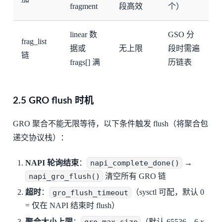
fragment
段高效
个）
linear 数
GSO 分
frag_list
据或
无上限
段时需遍
链
frags[] 满
历链表
2.5 GRO flush 时机
GRO 聚合不能无限等待，以下条件触发 flush（将聚合包
递交协议栈）：
NAPI 轮询结束
：
napi_complete_done()
→
napi_gro_flush()
清空所有 GRO 链
超时
：
gro_flush_timeout
（sysctl 可配，默认 0
= 仅在 NAPI 结束时 flush）
聚合大小上限
：
gro_max_size
（默认 65536，6.x