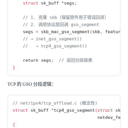
struct
 sk_buff 
*
segs
;
// 1. 克隆 skb（保留原件用于错误回退）
// 2. 调用协议层回调 gso_segment
    segs 
=
 skb_mac_gso_segment
(
skb
,
 features
// → inet_gso_segment()
//   → tcp4_gso_segment()
return
 segs
;
// 返回分段链表
}
TCP 的 GSO 分段逻辑：
// net/ipv4/tcp_offload.c (概念性)
struct
 sk_buff 
*
tcp4_gso_segment
(
struct
 sk_b
                                 netdev_feat
{