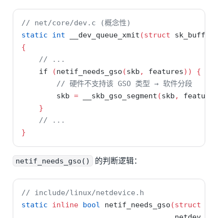
// net/core/dev.c (概念性)
static
int
 __dev_queue_xmit
(
struct
 sk_buff 
*
{
// ...
if
(
netif_needs_gso
(
skb
,
 features
))
{
// 硬件不支持该 GSO 类型 → 软件分段
        skb 
=
 __skb_gso_segment
(
skb
,
 feature
}
// ...
}
netif_needs_gso()
的判断逻辑：
// include/linux/netdevice.h
static
inline
bool
 netif_needs_gso
(
struct
 sk
                                   netdev_fe