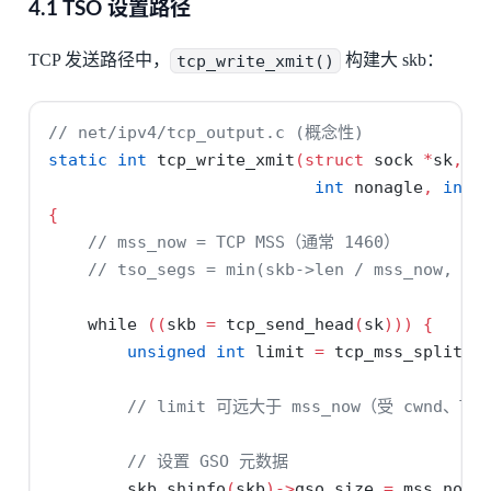
4.1 TSO 设置路径
TCP 发送路径中，
tcp_write_xmit()
构建大 skb：
// net/ipv4/tcp_output.c (概念性)
static
int
 tcp_write_xmit
(
struct
 sock 
*
sk
,
u
int
 nonagle
,
int
 
{
// mss_now = TCP MSS（通常 1460）
// tso_segs = min(skb->len / mss_now, ts
while
((
skb 
=
 tcp_send_head
(
sk
)))
{
unsigned
int
 limit 
=
 tcp_mss_split_p
                                            
// limit 可远大于 mss_now（受 cwnd、TS
// 设置 GSO 元数据
        skb_shinfo
(
skb
)->
gso_size 
=
 mss_now
;