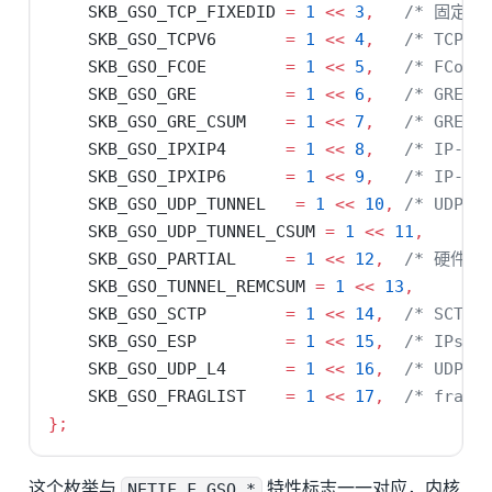
    SKB_GSO_TCP_FIXEDID 
=
1
<<
3
,
/* 固定 IP
    SKB_GSO_TCPV6       
=
1
<<
4
,
/* TCP/I
    SKB_GSO_FCOE        
=
1
<<
5
,
/* FCoE 
    SKB_GSO_GRE         
=
1
<<
6
,
/* GRE 
    SKB_GSO_GRE_CSUM    
=
1
<<
7
,
/* GRE 
    SKB_GSO_IPXIP4      
=
1
<<
8
,
/* IP-in
    SKB_GSO_IPXIP6      
=
1
<<
9
,
/* IP-in
    SKB_GSO_UDP_TUNNEL   
=
1
<<
10
,
/* UDP 
    SKB_GSO_UDP_TUNNEL_CSUM 
=
1
<<
11
,
    SKB_GSO_PARTIAL     
=
1
<<
12
,
/* 硬件只
    SKB_GSO_TUNNEL_REMCSUM 
=
1
<<
13
,
    SKB_GSO_SCTP        
=
1
<<
14
,
/* SCTP 
    SKB_GSO_ESP         
=
1
<<
15
,
/* IPsec
    SKB_GSO_UDP_L4      
=
1
<<
16
,
/* UDP 
    SKB_GSO_FRAGLIST    
=
1
<<
17
,
/* frag_
};
这个枚举与
NETIF_F_GSO_*
特性标志一一对应，内核