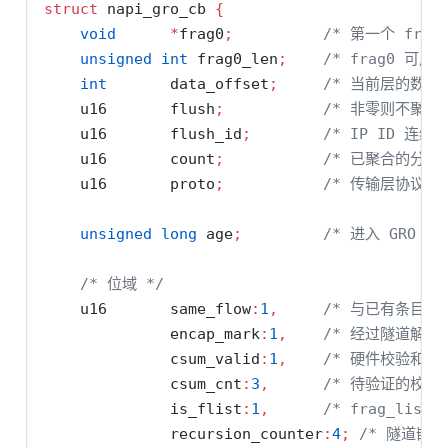
struct
 napi_gro_cb 
{
void
*
frag0
;
/* 第一个 frag
unsigned
int
 frag0_len
;
/* frag0 可用
int
       data_offset
;
/* 当前层的数据偏
    u16       flush
;
/* 非零则不聚合
    u16       flush_id
;
/* IP ID 连续
    u16       count
;
/* 已聚合的分段数
    u16       proto
;
/* 传输层协议 *
unsigned
long
 age
;
/* 进入 GRO 的
/* 位域 */
    u16       same_flow
:
1
,
/* 与已有条目属
              encap_mark
:
1
,
/* 经过隧道解封装
              csum_valid
:
1
,
/* 硬件校验和已验
              csum_cnt
:
3
,
/* 待验证的校验
              is_flist
:
1
,
/* frag_list
              recursion_counter
:
4
;
/* 隧道嵌套