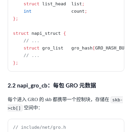
struct
 list_head  list
;
int
               count
;
};
struct
 napi_struct 
{
// ...
struct
 gro_list   gro_hash
[
GRO_HASH_BUCK
// ...
};
2.2 napi_gro_cb：每包 GRO 元数据
每个进入 GRO 的 skb 都携带一个控制块，存储在
skb-
>cb[]
空间中：
// include/net/gro.h