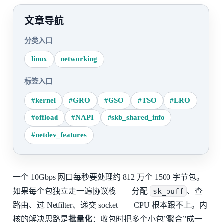
文章导航
分类入口
linux
networking
标签入口
#kernel
#GRO
#GSO
#TSO
#LRO
#offload
#NAPI
#skb_shared_info
#netdev_features
一个 10Gbps 网口每秒要处理约 812 万个 1500 字节包。
如果每个包独立走一遍协议栈——分配
sk_buff
、查
路由、过 Netfilter、递交 socket——CPU 根本跟不上。内
核的解决思路是
批量化
：收包时把多个小包”聚合”成一