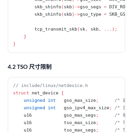
        skb_shinfo
(
skb
)->
gso_segs 
=
 DIV_ROUN
        skb_shinfo
(
skb
)->
gso_type 
=
 SKB_GSO_
        tcp_transmit_skb
(
sk
,
 skb
,
...);
}
}
4.2 TSO 尺寸限制
// include/linux/netdevice.h
struct
 net_device 
{
unsigned
int
   gso_max_size
;
/* 通用
unsigned
int
   gso_ipv4_max_size
;
/* IP
    u16            gso_max_segs
;
/* 单个
    u16            tso_max_size
;
/* TS
    u16            tso_max_segs
;
/* TS