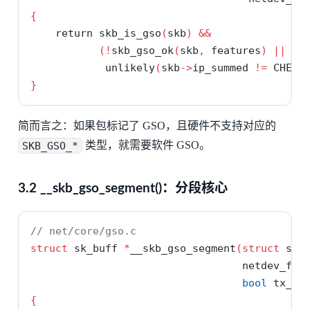
{
return
 skb_is_gso
(
skb
)
&&
/
(!
skb_gso_ok
(
skb
,
 features
)
||
/
            unlikely
(
skb
->
ip_summed 
!=
 CHECK
}
简而言之：如果包标记了 GSO，且硬件不支持对应的
SKB_GSO_*
类型，就需要软件 GSO。
3.2 __skb_gso_segment()：分段核心
// net/core/gso.c
struct
 sk_buff 
*
__skb_gso_segment
(
struct
 sk_
                                  netdev_fea
bool
 tx_pa
{