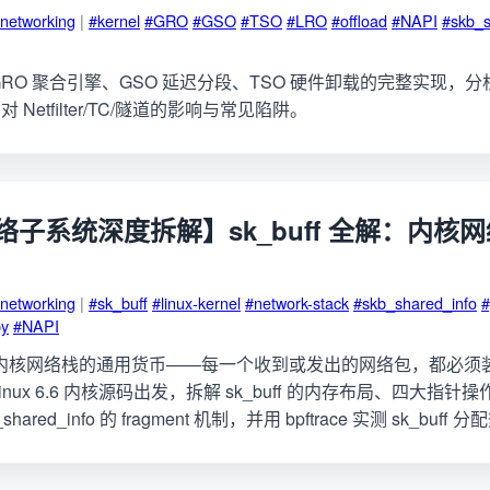
networking
|
#kernel
#GRO
#GSO
#TSO
#LRO
#offload
#NAPI
#skb_s
RO 聚合引擎、GSO 延迟分段、TSO 硬件卸载的完整实现，分析
Netfilter/TC/隧道的影响与常见陷阱。
 网络子系统深度拆解】sk_buff 全解：内
networking
|
#sk_buff
#linux-kernel
#network-stack
#skb_shared_info
#
py
#NAPI
 Linux 内核网络栈的通用货币——每一个收到或发出的网络包，都必
ux 6.6 内核源码出发，拆解 sk_buff 的内存布局、四大指针操作、c
ared_info 的 fragment 机制，并用 bpftrace 实测 sk_bu