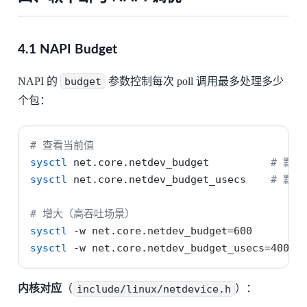
4.1 NAPI Budget
NAPI 的
budget
参数控制每次 poll 调用最多处理多少
个包：
# 查看当前值
sysctl
 net.core.netdev_budget          
# 默认 
sysctl
 net.core.netdev_budget_usecs    
# 默认
# 增大（高吞吐场景）
sysctl
-w
 net.core.netdev_budget=600
sysctl
-w
 net.core.netdev_budget_usecs=4000
内核对应
（
include/linux/netdevice.h
）：