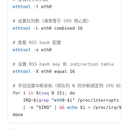
ethtool
-l
 eth0
# 设置队列数（通常等于 CPU 核心数）
ethtool
-L
 eth0 combined 16
# 查看 RSS hash 配置
ethtool
-x
 eth0
# 设置 RSS hash key 和 indirection table
ethtool
-X
 eth0 equal 16
# 手动设置中断亲和（将队列 N 的中断绑定到 CPU N）
for
 i 
in
$(
seq
 0 15
)
;
do
IRQ
=
$(
grep
"eth0-
$i
"
 /proc/interrupts 
|
[
-n
"
$IRQ
"
]
&&
echo
$i
>
 /proc/irq/
$IR
done