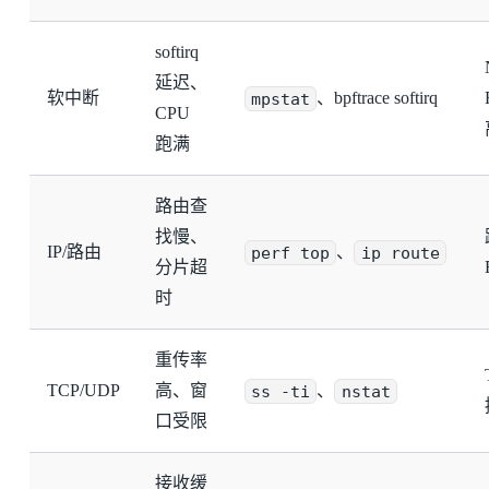
softirq
延迟、
软中断
mpstat
、bpftrace softirq
CPU
跑满
路由查
找慢、
IP/路由
perf top
、
ip route
分片超
时
重传率
TCP/UDP
高、窗
ss -ti
、
nstat
口受限
接收缓