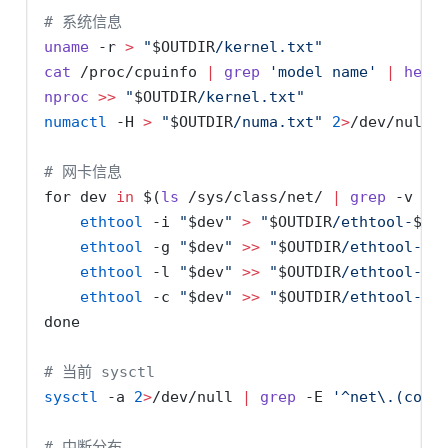
# 系统信息
uname
-r
>
"
$OUTDIR
/kernel.txt"
cat
 /proc/cpuinfo 
|
grep
'model name'
|
head
nproc
>>
"
$OUTDIR
/kernel.txt"
numactl
-H
>
"
$OUTDIR
/numa.txt"
2
>
/dev/null
# 网卡信息
for
 dev 
in
$(
ls
 /sys/class/net/ 
|
grep
-v
 lo
ethtool
-i
"
$dev
"
>
"
$OUTDIR
/ethtool-
$de
ethtool
-g
"
$dev
"
>>
"
$OUTDIR
/ethtool-
$d
ethtool
-l
"
$dev
"
>>
"
$OUTDIR
/ethtool-
$d
ethtool
-c
"
$dev
"
>>
"
$OUTDIR
/ethtool-
$d
done
# 当前 sysctl
sysctl
-a
2
>
/dev/null 
|
grep
-E
'^net\.(core
# 中断分布