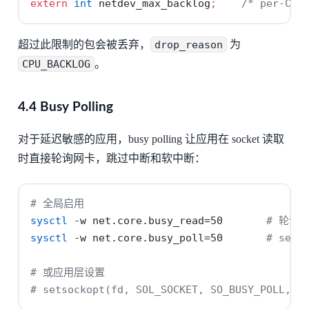
extern
int
 netdev_max_backlog
;
/* per-CP
超过此限制的包会被丢弃，
drop_reason
为
CPU_BACKLOG
。
4.4 Busy Polling
对于延迟敏感的应用，busy polling 让应用在 socket 读取
时直接轮询网卡，跳过中断和软中断：
# 全局启用
sysctl
-w
 net.core.busy_read=50       
# 轮询 
sysctl
-w
 net.core.busy_poll=50       
# sele
# 或应用层设置
# setsockopt(fd, SOL_SOCKET, SO_BUSY_POLL, &