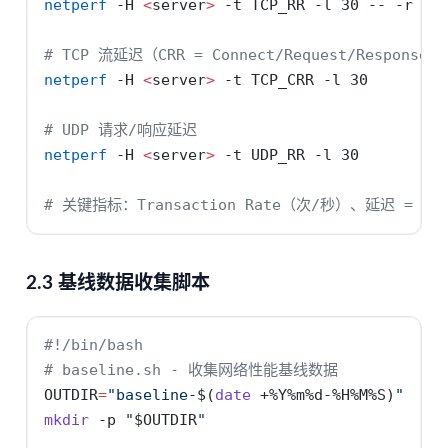
netperf
-H
<
server
>
 -t TCP_RR 
-l
 30 
--
-r
 1,
# TCP 流延迟（CRR = Connect/Request/Respons
netperf
-H
<
server
>
 -t TCP_CRR 
-l
 30
# UDP 请求/响应延迟
netperf
-H
<
server
>
 -t UDP_RR 
-l
 30
# 关键指标：Transaction Rate（次/秒）、延迟 = 1/R
2.3 基线数据收集脚本
#!/bin/bash
# baseline.sh - 收集网络性能基线数据
OUTDIR
=
"baseline-
$(
date
 +%Y%m%d-%H%M%S
)
"
mkdir
-p
"
$OUTDIR
"