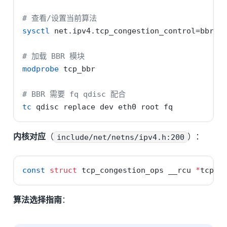
# 查看/设置当前算法
sysctl
 net.ipv4.tcp_congestion_control=bbr
# 加载 BBR 模块
modprobe
 tcp_bbr
# BBR 需要 fq qdisc 配合
tc
 qdisc replace dev eth0 root fq
内核对应
（
include/net/netns/ipv4.h:200
）：
const
struct
 tcp_congestion_ops __rcu 
*
tcp_c
算法选择指南
：