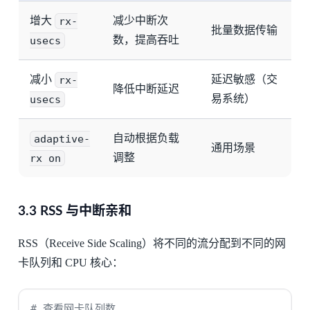
增大
rx-
减少中断次
批量数据传输
usecs
数，提高吞吐
减小
rx-
延迟敏感（交
降低中断延迟
usecs
易系统）
adaptive-
自动根据负载
通用场景
rx on
调整
3.3 RSS 与中断亲和
RSS（Receive Side Scaling）将不同的流分配到不同的网
卡队列和 CPU 核心：
# 查看网卡队列数