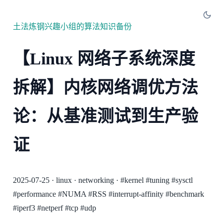
土法炼钢兴趣小组的算法知识备份
【Linux 网络子系统深度
拆解】内核网络调优方法
论：从基准测试到生产验
证
2025-07-25
·
linux
·
networking
·
#kernel
#tuning
#sysctl
#performance
#NUMA
#RSS
#interrupt-affinity
#benchmark
#iperf3
#netperf
#tcp
#udp