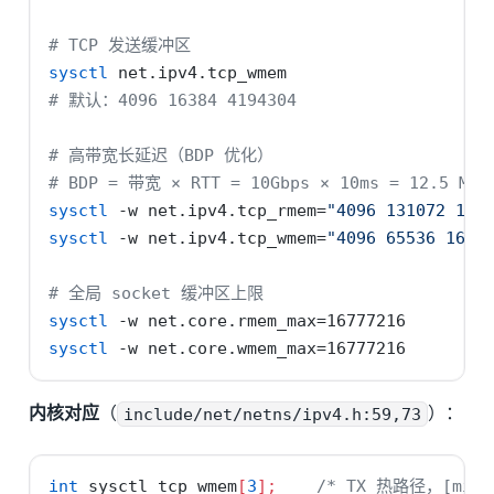
# TCP 发送缓冲区
sysctl
 net.ipv4.tcp_wmem
# 默认：4096 16384 4194304
# 高带宽长延迟（BDP 优化）
# BDP = 带宽 × RTT = 10Gbps × 10ms = 12.5 MB
sysctl
-w
 net.ipv4.tcp_rmem=
"4096 131072 167
sysctl
-w
 net.ipv4.tcp_wmem=
"4096 65536 1677
# 全局 socket 缓冲区上限
sysctl
-w
 net.core.rmem_max=16777216
sysctl
-w
 net.core.wmem_max=16777216
内核对应
（
include/net/netns/ipv4.h:59,73
）：
int
 sysctl_tcp_wmem
[
3
];
/* TX 热路径，[min, 