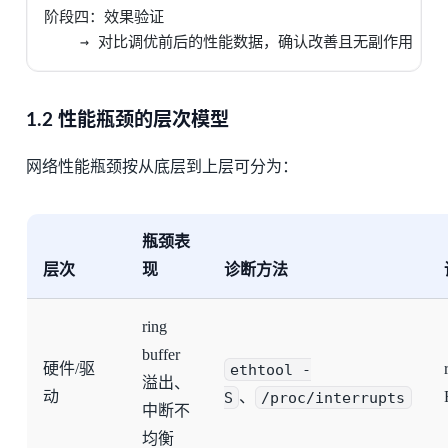
阶段四：效果验证

    → 对比调优前后的性能数据，确认改善且无副作用
1.2 性能瓶颈的层次模型
网络性能瓶颈按从底层到上层可分为：
瓶颈表
层次
现
诊断方法
ring
buffer
硬件/驱
ethtool -
溢出、
动
S
、
/proc/interrupts
中断不
均衡