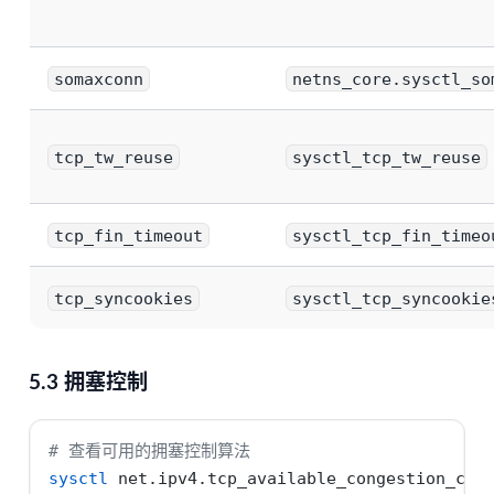
somaxconn
netns_core.sysctl_so
tcp_tw_reuse
sysctl_tcp_tw_reuse
tcp_fin_timeout
sysctl_tcp_fin_timeo
tcp_syncookies
sysctl_tcp_syncookie
5.3 拥塞控制
# 查看可用的拥塞控制算法
sysctl
 net.ipv4.tcp_available_congestion_con