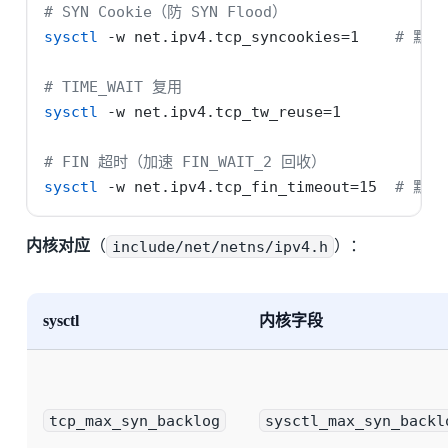
# SYN Cookie（防 SYN Flood）
sysctl
-w
 net.ipv4.tcp_syncookies=1    
# 默
# TIME_WAIT 复用
sysctl
-w
 net.ipv4.tcp_tw_reuse=1
# FIN 超时（加速 FIN_WAIT_2 回收）
sysctl
-w
 net.ipv4.tcp_fin_timeout=15  
# 默认
内核对应
（
include/net/netns/ipv4.h
）：
sysctl
内核字段
tcp_max_syn_backlog
sysctl_max_syn_backl