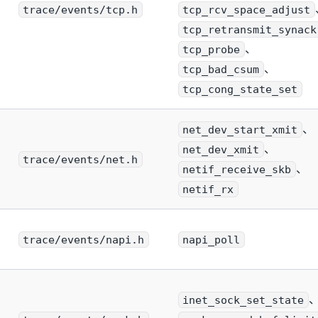
trace/events/tcp.h
tcp_rcv_space_adjust
tcp_retransmit_synack
tcp_probe
、
tcp_bad_csum
、
tcp_cong_state_set
net_dev_start_xmit
、
net_dev_xmit
、
trace/events/net.h
netif_receive_skb
、
netif_rx
trace/events/napi.h
napi_poll
inet_sock_set_state