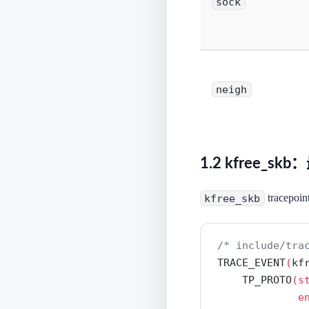
sock
neigh
1.2 kfree_sk
kfree_skb
trace
/* include/tra
TRACE_EVENT
(
kf
    TP_PROTO
(
s
e