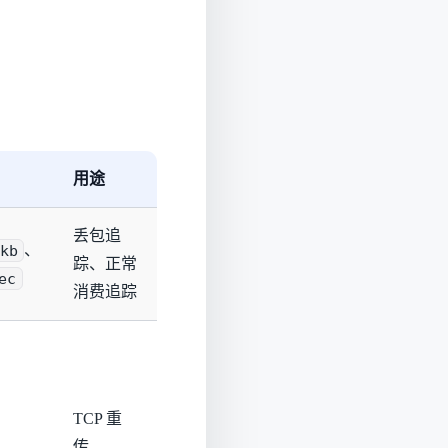
用途
丢包追
kb
、
踪、正常
ec
消费追踪
TCP 重
传、