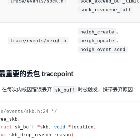
trace/events/sock.h
sock_exceed_buf_limit
sock_rcvqueue_full
neigh_create
、
trace/events/neigh.h
neigh_update
、
neigh_event_send
b：最重要的丢包 tracepoint
point 在每次内核因错误丢弃
sk_buff
时被触发，携带丢弃原因：
ce/events/skb.h:24 */
ree_skb
,
truct
 sk_buff 
*
skb
,
void
*
location
,
num
 skb_drop_reason reason
),