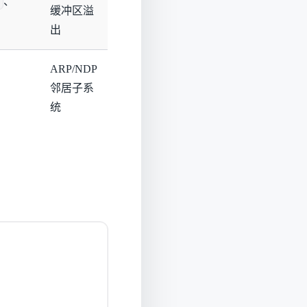
、
缓冲区溢
出
ARP/NDP
邻居子系
统