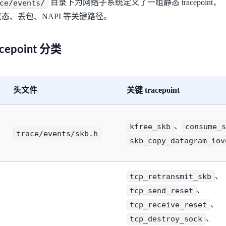
ce/events/
目录下为网络子系统定义了一组静态 tracepoint，
状态、丢包、NAPI 等关键路径。
cepoint 分类
头文件
关键 tracepoint
kfree_skb
、
consume_s
trace/events/skb.h
skb_copy_datagram_iov
tcp_retransmit_skb
、
tcp_send_reset
、
tcp_receive_reset
、
tcp_destroy_sock
、