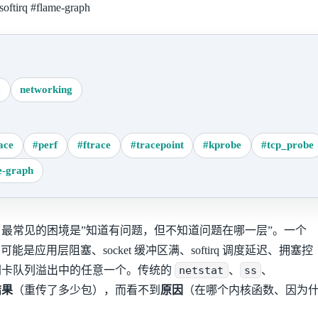
softirq
#flame-graph
x
networking
ace
#perf
#ftrace
#tracepoint
#kprobe
#tcp_probe
e-graph
最常见的困境是”知道有问题，但不知道问题在哪一层”。一个
s，可能是应用层阻塞、socket 缓冲区满、softirq 调度延迟、拥塞控
网卡队列溢出中的任意一个。传统的
netstat
、
ss
、
结果
（重传了多少包），而看不到
原因
（在哪个内核函数、因为
。