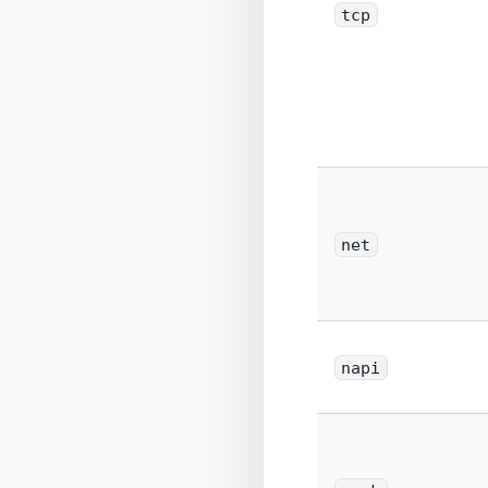
tcp
net
napi