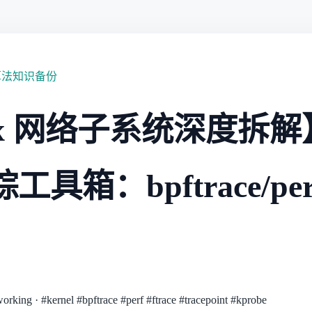
算法知识备份
ux 网络子系统深度拆
具箱：bpftrace/perf/
working
·
#kernel
#bpftrace
#perf
#ftrace
#tracepoint
#kprobe