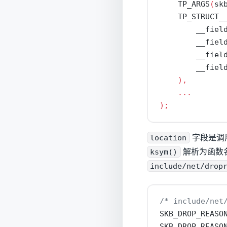
    TP_ARGS
(
sk
    TP_STRUCT_
        __fiel
        __fiel
        __fiel
        __fiel
),
...
);
location
字段是调
ksym()
解析为函数
include/net/drop
/* include/ne
SKB_DROP_REASO
SKB_DROP_REASO