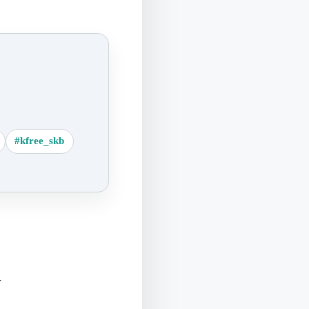
#kfree_skb
什