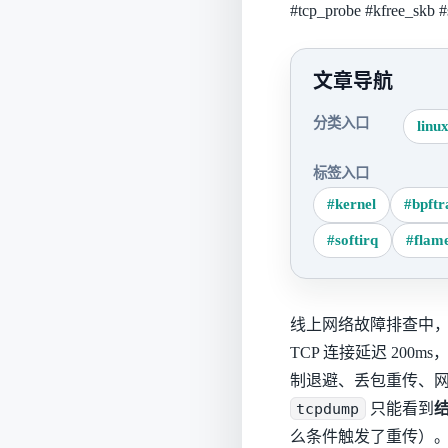
#tcp_probe
#kfree_skb
#
文章导航
分类入口
linu
标签入口
#kernel
#bpftr
#softirq
#flam
线上网络故障排查中，
TCP 连接延迟 200m
制退避、丢包重传、
tcpdump
只能看到
么条件触发了重传）