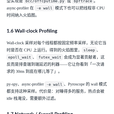
型实现是
bcc/offcputime.py
或
bpftrace
。
async-profiler 在
-e wall
模式下也可以把线程非 CPU
时间纳入火焰图。
1.6 Wall-clock Profiling
Wall-clock 采样对每个线程都按固定频率采样，无论它当
时是否在 CPU 上运行。得到的火焰图里，
sleep
、
epoll_wait
、
futex_wait
会成为显著贡献者，这
反而是排查端到端延迟的利器——它让你看到「一次请
求的 30ms 到底在哪儿等了」。
py-spy、async-profiler
-e wall
、Pyroscope 的 wall 模式
都支持这种采样。代价是：对睡得多的服务，热点会被
idle 栈淹没，需要额外过滤。