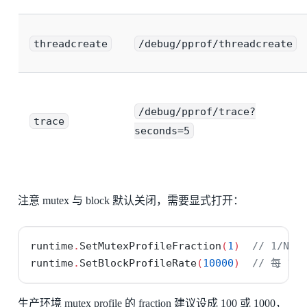
threadcreate
/debug/pprof/threadcreate
/debug/pprof/trace?
trace
seconds=5
注意 mutex 与 block 默认关闭，需要显式打开：
runtime
.
SetMutexProfileFraction
(
1
)
// 1/N
runtime
.
SetBlockProfileRate
(
10000
)
// 每 1
生产环境 mutex profile 的 fraction 建议设成 100 或 1000，