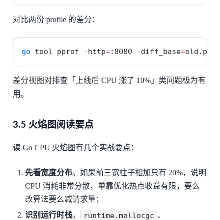
对比两份 profile 的差分：
go
 tool pprof 
-http
=
:8080 
-diff_base
=
old.pb.
差分视图对排查「上线后 CPU 涨了 10%」类问题极为有
用。
3.5 火焰图阅读要点
读 Go CPU 火焰图有几个实战要点：
先看宽度分布
。如果前三宽柱子相加只有 20%，说明
CPU 消耗非常分散，单靠优化热点收益有限，要么
改算法要么减请求量；
识别运行时栈
。
runtime.mallocgc
、