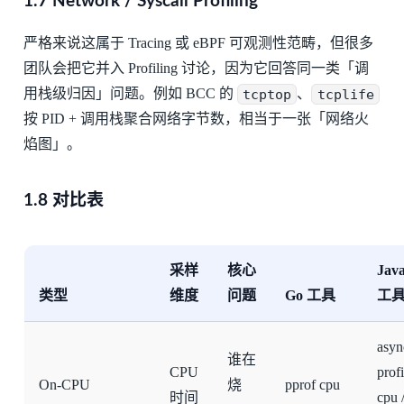
1.7 Network / Syscall Profiling
严格来说这属于 Tracing 或 eBPF 可观测性范畴，但很多
团队会把它并入 Profiling 讨论，因为它回答同一类「调
用栈级归因」问题。例如 BCC 的
tcptop
、
tcplife
按 PID + 调用栈聚合网络字节数，相当于一张「网络火
焰图」。
1.8 对比表
采样
核心
Jav
类型
维度
问题
Go 工具
工
asyn
谁在
CPU
profi
On-CPU
烧
pprof cpu
时间
cpu 