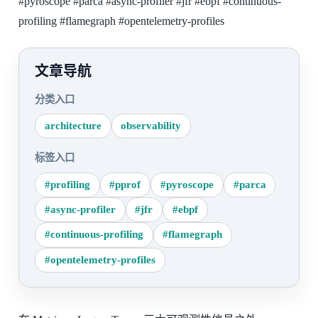
#pyroscope
#parca
#async-profiler
#jfr
#ebpf
#continuous-
profiling
#flamegraph
#opentelemetry-profiles
文章导航
分类入口
architecture
observability
标签入口
#profiling
#pprof
#pyroscope
#parca
#async-profiler
#jfr
#ebpf
#continuous-profiling
#flamegraph
#opentelemetry-profiles