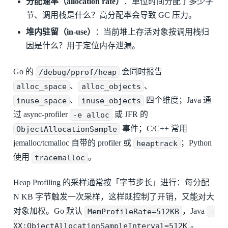
分配速率（allocation rate）
：单位时间分配了多少字
节、调用栈是什么？高分配率会导致 GC 压力。
堆内驻留（in-use）
：当前堆上存活对象按调用栈归
因是什么？用于定位内存泄漏。
Go 的
/debug/pprof/heap
会同时报告
alloc_space
、
alloc_objects
、
inuse_space
、
inuse_objects
四个维度；Java 通
过 async-profiler
-e alloc
或 JFR 的
ObjectAllocationSample
事件；C/C++ 常用
jemalloc/tcmalloc 自带的 profiler 或
heaptrack
；Python
使用
tracemalloc
。
Heap Profiling 的采样通常按「字节步长」进行：每分配
N KB 字节触发一次采样，这样既控制了开销，又能对大
对象加权。Go 默认
MemProfileRate=512KB
，Java
-
XX:ObjectAllocationSampleInterval=512K
。