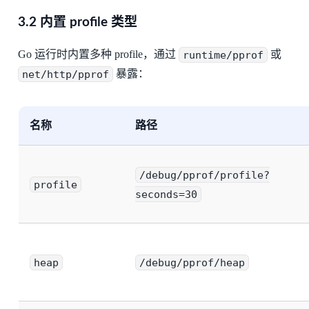
3.2 内置 profile 类型
Go 运行时内置多种 profile，通过
runtime/pprof
或
net/http/pprof
暴露：
名称
路径
/debug/pprof/profile?
profile
seconds=30
heap
/debug/pprof/heap