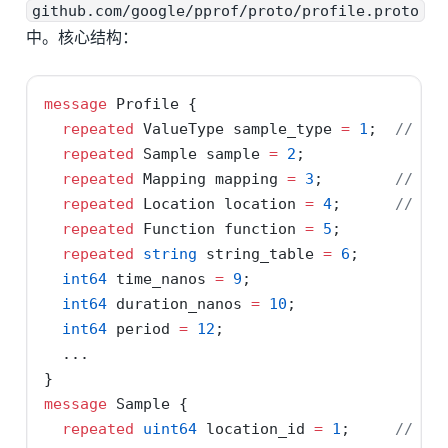
github.com/google/pprof/proto/profile.proto
中。核心结构：
message
 Profile {
repeated
 ValueType sample_type 
=
1
;  
// 指标
repeated
 Sample sample 
=
2
;
repeated
 Mapping mapping 
=
3
;        
// 
repeated
 Location location 
=
4
;      
// 指
repeated
 Function function 
=
5
;
repeated
string
 string_table 
=
6
;
int64
 time_nanos 
=
9
;
int64
 duration_nanos 
=
10
;
int64
 period 
=
12
;
  ...
}
message
 Sample {
repeated
uint64
 location_id 
=
1
;     
// 栈