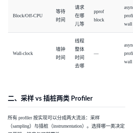
请求
asyn
等待
pprof
Block/Off-CPU
在哪
profi
时间
block
儿等
wall
线程
asyn
墙钟
整体
Wall-clock
—
profi
时间
时间
wall
去哪
二、采样 vs 插桩两类 Profiler
所有 profiler 按实现可以分成两大流派：采样
（sampling）与插桩（instrumentation）。选择哪一类决定