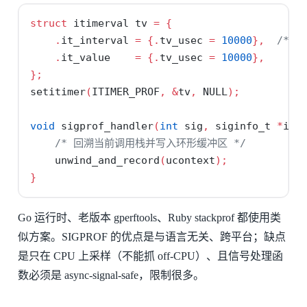
struct
 itimerval tv 
=
{
.
it_interval 
=
{.
tv_usec 
=
10000
},
/* 1
.
it_value    
=
{.
tv_usec 
=
10000
},
};
setitimer
(
ITIMER_PROF
,
&
tv
,
 NULL
);
void
 sigprof_handler
(
int
 sig
,
 siginfo_t 
*
inf
/* 回溯当前调用栈并写入环形缓冲区 */
    unwind_and_record
(
ucontext
);
}
Go 运行时、老版本 gperftools、Ruby stackprof 都使用类
似方案。SIGPROF 的优点是与语言无关、跨平台；缺点
是只在 CPU 上采样（不能抓 off-CPU）、且信号处理函
数必须是 async-signal-safe，限制很多。