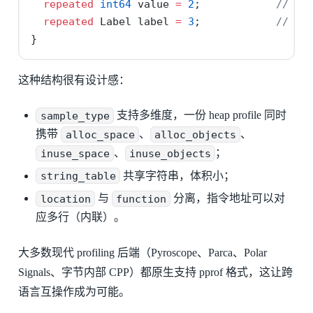
repeated
int64
 value 
=
2
;            
// 与 
repeated
 Label label 
=
3
;            
// 维
}
这种结构很有设计感：
sample_type
支持多维度，一份 heap profile 同时
携带
alloc_space
、
alloc_objects
、
inuse_space
、
inuse_objects
；
string_table
共享字符串，体积小；
location
与
function
分离，指令地址可以对
应多行（内联）。
大多数现代 profiling 后端（Pyroscope、Parca、Polar
Signals、字节内部 CPP）都原生支持 pprof 格式，这让跨
语言互操作成为可能。