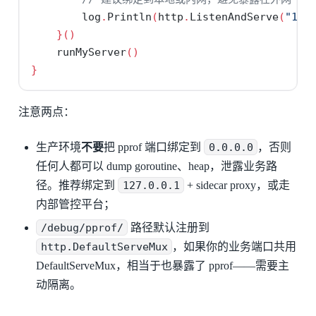
        log
.
Println
(
http
.
ListenAndServe
(
"127
}()
    runMyServer
()
}
注意两点：
生产环境
不要
把 pprof 端口绑定到
0.0.0.0
，否则
任何人都可以 dump goroutine、heap，泄露业务路
径。推荐绑定到
127.0.0.1
+ sidecar proxy，或走
内部管控平台；
/debug/pprof/
路径默认注册到
http.DefaultServeMux
，如果你的业务端口共用
DefaultServeMux，相当于也暴露了 pprof——需要主
动隔离。