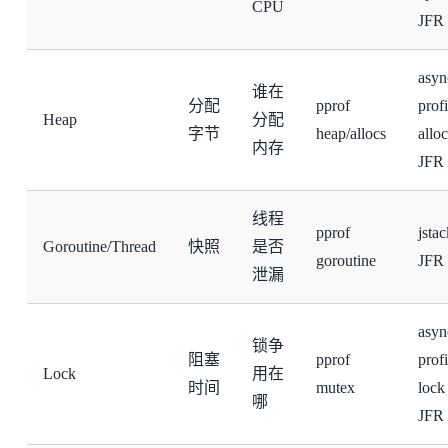
CPU
JFR
asyn
谁在
分配
pprof
profi
Heap
分配
字节
heap/allocs
alloc
内存
JFR
线程
pprof
jstac
Goroutine/Thread
快照
是否
goroutine
JFR
泄漏
asyn
锁争
阻塞
pprof
profi
Lock
用在
时间
mutex
lock 
哪
JFR