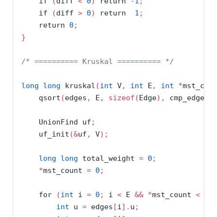
if
(
diff 
<
0
)
return
-
1
;
if
(
diff 
>
0
)
return
1
;
return
0
;
}
/* ========== Kruskal ========== */
long
long
 kruskal
(
int
 V
,
int
 E
,
int
*
mst_cou
    qsort
(
edges
,
 E
,
sizeof
(
Edge
),
 cmp_edge
);
    UnionFind uf
;
    uf_init
(&
uf
,
 V
);
long
long
 total_weight 
=
0
;
*
mst_count 
=
0
;
for
(
int
 i 
=
0
;
 i 
<
 E 
&&
*
mst_count 
<
 V 
int
 u 
=
 edges
[
i
].
u
;