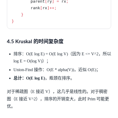
        parent
[
ry
]
=
 rx
;
        rank
[
rx
]++;
}
}
4.5 Kruskal 的时间复杂度
排序：O(E log E) = O(E log V)（因为 E <= V^2，所以
log E = O(log V)）；
Union-Find 操作：O(E * alpha(V))，近似 O(E)；
总计：O(E log E)
，瓶颈在排序。
对于稀疏图（E 接近 V），这几乎是线性的。对于稠密
图（E 接近 V^2），排序的开销变大，此时 Prim 可能更
优。