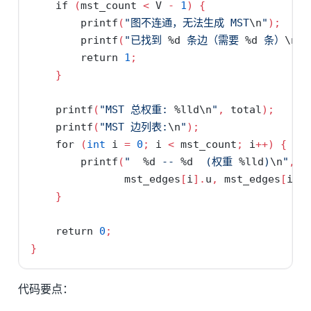
if
(
mst_count 
<
 V 
-
1
)
{
        printf
(
"图不连通，无法生成 MST
\n
"
);
        printf
(
"已找到 
%d
 条边（需要 
%d
 条）
\n
"
,
return
1
;
}
    printf
(
"MST 总权重: 
%lld\n
"
,
 total
);
    printf
(
"MST 边列表:
\n
"
);
for
(
int
 i 
=
0
;
 i 
<
 mst_count
;
 i
++)
{
        printf
(
"  
%d
 -- 
%d
  (权重 
%lld
)
\n
"
,
               mst_edges
[
i
].
u
,
 mst_edges
[
i
].
}
return
0
;
}
代码要点：