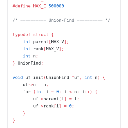
#define MAX_E 
500000
/* ========== Union-Find ========== */
typedef
struct
{
int
 parent
[
MAX_V
];
int
 rank
[
MAX_V
];
int
 n
;
}
 UnionFind
;
void
 uf_init
(
UnionFind 
*
uf
,
int
 n
)
{
    uf
->
n 
=
 n
;
for
(
int
 i 
=
0
;
 i 
<
 n
;
 i
++)
{
        uf
->
parent
[
i
]
=
 i
;
        uf
->
rank
[
i
]
=
0
;
}
}