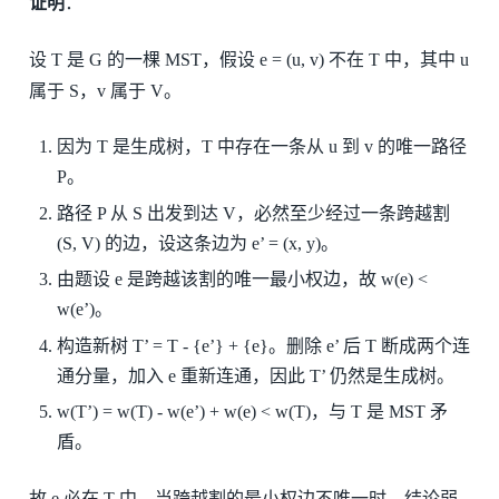
证明
：
设 T 是 G 的一棵 MST，假设 e = (u, v) 不在 T 中，其中 u
属于 S，v 属于 V。
因为 T 是生成树，T 中存在一条从 u 到 v 的唯一路径
P。
路径 P 从 S 出发到达 V，必然至少经过一条跨越割
(S, V) 的边，设这条边为 e’ = (x, y)。
由题设 e 是跨越该割的唯一最小权边，故 w(e) <
w(e’)。
构造新树 T’ = T - {e’} + {e}。删除 e’ 后 T 断成两个连
通分量，加入 e 重新连通，因此 T’ 仍然是生成树。
w(T’) = w(T) - w(e’) + w(e) < w(T)，与 T 是 MST 矛
盾。
故 e 必在 T 中。当跨越割的最小权边不唯一时，结论弱