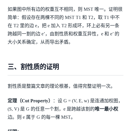
如果图中所有边的权重互不相同，则 MST 唯一。证明很
简单：假设存在两棵不同的 MST T1 和 T2，取 T1 中不
在 T2 里的边 e，把 e 加入 T2 形成环，环上必有另一条
跨越同一割的边 e’，由割性质和权重互异性，e 和 e’ 的
大小关系确定，从而导出矛盾。
三、割性质的证明
割性质是整篇文章的理论根基，值得完整证明一次。
定理（Cut Property）
：设 G = (V, E, w) 是连通加权图，
(S, V) 是 G 的任意一个割，e 是跨越该割的
唯一最小权
边。则 e 属于 G 的每一棵 MST。