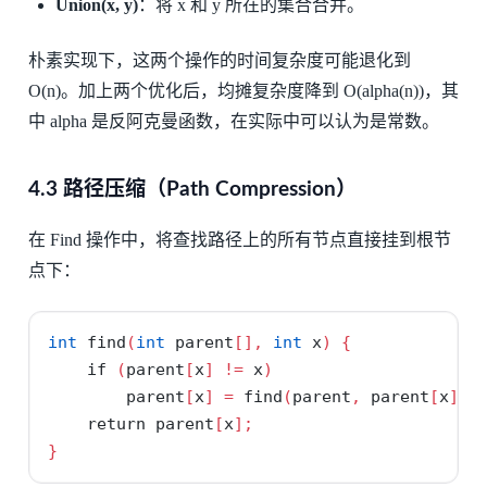
Union(x, y)
：将 x 和 y 所在的集合合并。
朴素实现下，这两个操作的时间复杂度可能退化到
O(n)。加上两个优化后，均摊复杂度降到 O(alpha(n))，其
中 alpha 是反阿克曼函数，在实际中可以认为是常数。
4.3 路径压缩（Path Compression）
在 Find 操作中，将查找路径上的所有节点直接挂到根节
点下：
int
 find
(
int
 parent
[],
int
 x
)
{
if
(
parent
[
x
]
!=
 x
)
        parent
[
x
]
=
 find
(
parent
,
 parent
[
x
]);
return
 parent
[
x
];
}