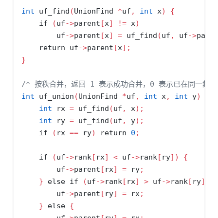
int
 uf_find
(
UnionFind 
*
uf
,
int
 x
)
{
if
(
uf
->
parent
[
x
]
!=
 x
)
        uf
->
parent
[
x
]
=
 uf_find
(
uf
,
 uf
->
pare
return
 uf
->
parent
[
x
];
}
/* 按秩合并，返回 1 表示成功合并，0 表示已在同一集合 
int
 uf_union
(
UnionFind 
*
uf
,
int
 x
,
int
 y
)
{
int
 rx 
=
 uf_find
(
uf
,
 x
);
int
 ry 
=
 uf_find
(
uf
,
 y
);
if
(
rx 
==
 ry
)
return
0
;
if
(
uf
->
rank
[
rx
]
<
 uf
->
rank
[
ry
])
{
        uf
->
parent
[
rx
]
=
 ry
;
}
else
if
(
uf
->
rank
[
rx
]
>
 uf
->
rank
[
ry
])
        uf
->
parent
[
ry
]
=
 rx
;
}
else
{
        uf
->
parent
[
ry
]
=
 rx
;