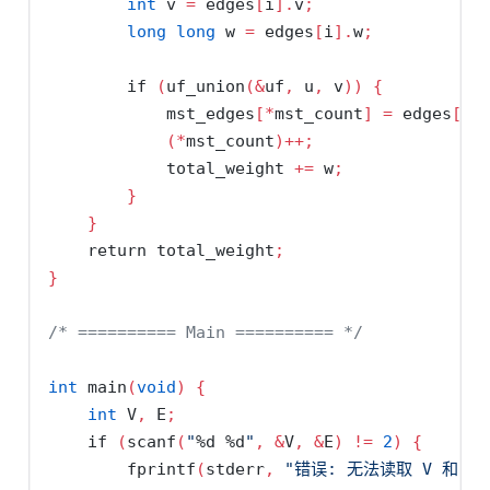
int
 v 
=
 edges
[
i
].
v
;
long
long
 w 
=
 edges
[
i
].
w
;
if
(
uf_union
(&
uf
,
 u
,
 v
))
{
            mst_edges
[*
mst_count
]
=
 edges
[
i
]
(*
mst_count
)++;
            total_weight 
+=
 w
;
}
}
return
 total_weight
;
}
/* ========== Main ========== */
int
 main
(
void
)
{
int
 V
,
 E
;
if
(
scanf
(
"
%d
%d
"
,
&
V
,
&
E
)
!=
2
)
{
        fprintf
(
stderr
,
"错误: 无法读取 V 和 E
\