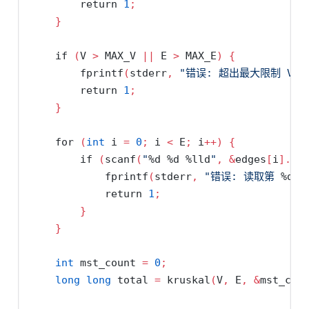
return
1
;
}
if
(
V 
>
 MAX_V 
||
 E 
>
 MAX_E
)
{
        fprintf
(
stderr
,
"错误: 超出最大限制 V=
%
return
1
;
}
for
(
int
 i 
=
0
;
 i 
<
 E
;
 i
++)
{
if
(
scanf
(
"
%d
%d
%lld
"
,
&
edges
[
i
].
u
,
            fprintf
(
stderr
,
"错误: 读取第 
%d
 
return
1
;
}
}
int
 mst_count 
=
0
;
long
long
 total 
=
 kruskal
(
V
,
 E
,
&
mst_cou