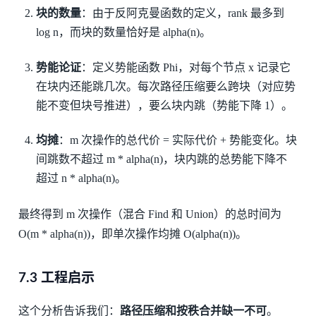
块的数量
：由于反阿克曼函数的定义，rank 最多到
log n，而块的数量恰好是 alpha(n)。
势能论证
：定义势能函数 Phi，对每个节点 x 记录它
在块内还能跳几次。每次路径压缩要么跨块（对应势
能不变但块号推进），要么块内跳（势能下降 1）。
均摊
：m 次操作的总代价 = 实际代价 + 势能变化。块
间跳数不超过 m * alpha(n)，块内跳的总势能下降不
超过 n * alpha(n)。
最终得到 m 次操作（混合 Find 和 Union）的总时间为
O(m * alpha(n))，即单次操作均摊 O(alpha(n))。
7.3 工程启示
这个分析告诉我们：
路径压缩和按秩合并缺一不可
。