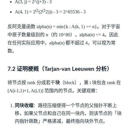
A(3, j) = 2^(j+3) - 3
(2
(2
A(4, 1) = 2
(2
2))) - 3 = 2^65536 - 3
反阿克曼函数 alpha(n) = min{k : A(k, 1) >= n}。对于宇宙
中原子数量级别的 n（约 10^80），alpha(n) <= 4。因此
在任何实际应用中，alpha(n) 都不超过 4，可以视为常
数。
7.2 证明梗概（Tarjan-van Leeuwen 分析）
将节点按 rank 分成若干
块
（block），第 i 块包含 rank 在
[A(i-1,1)+1, A(i,1)] 范围内的节点。关键观察：
同块收缩
：路径压缩使得一个节点的父指针不断上
移，如果父节点和自己在同一块内，则该节点的「块
内指针跳数」严格递减，最终指向块外节点。