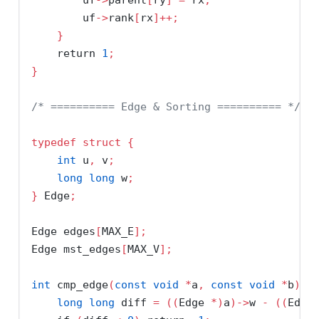
        uf
->
rank
[
rx
]++;
}
return
1
;
}
/* ========== Edge & Sorting ========== */
typedef
struct
{
int
 u
,
 v
;
long
long
 w
;
}
 Edge
;
Edge edges
[
MAX_E
];
Edge mst_edges
[
MAX_V
];
int
 cmp_edge
(
const
void
*
a
,
const
void
*
b
)
{
long
long
 diff 
=
((
Edge 
*)
a
)->
w 
-
((
Edge