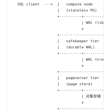
   SQL client  --->  |   compute node      
                     |   (stateless PG)    |

                     +----------+----------+

                                | WAL (libpq 
                                v

                     +---------------------+

                     |   safekeeper tier  
                     |   (durable WAL)     
                     +----------+----------+

                                | WAL stream

                                v

                     +---------------------+

                     |   pageserver tier
                     |   (page store)      |

                     +----------+----------+

                                | 对象存储（S3
                                v

                     +---------------------+
