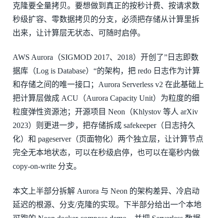
克隆要全量拷贝。要想做到真正的按秒计费、按请求数
秒级扩容、零数据拷贝的分支，必须把存储从计算里拆
出来，让计算层无状态、可随时启停。
AWS Aurora（SIGMOD 2017、2018）开创了”日志即数
据库（Log is Database）“的架构，把 redo 日志作为计算
和存储之间的唯一接口；Aurora Serverless v2 在此基础上
把计算层做成 ACU（Aurora Capacity Unit）为粒度的细
粒度弹性资源池；开源项目 Neon（Khlystov 等人 arXiv
2023）则更进一步，把存储拆成 safekeeper（日志持久
化）和 pageserver（页面物化）两个独立层，让计算节点
完全无本地状态，可以在秒级启停，也可以在毫秒内做
copy-on-write 分支。
本文上半部分拆解 Aurora 与 Neon 的架构差异、冷启动
延迟的根源、分支/克隆的实现。下半部分给出一个本地