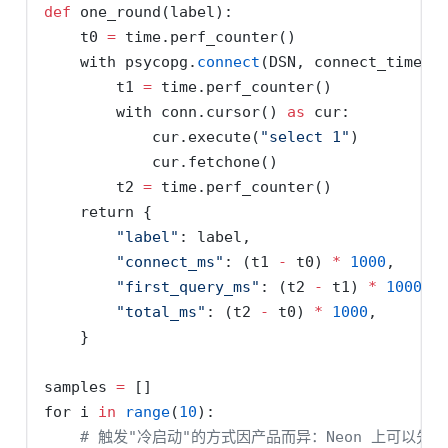
def
 one_round(label):
    t0 
=
 time.perf_counter()
with
 psycopg.
connect
(DSN, connect_timeou
        t1 
=
 time.perf_counter()
with
 conn.cursor() 
as
 cur:
            cur.execute(
"select 1"
)
            cur.fetchone()
        t2 
=
 time.perf_counter()
return
 {
"label"
: label,
"connect_ms"
: (t1 
-
 t0) 
*
1000
,
"first_query_ms"
: (t2 
-
 t1) 
*
1000
,
"total_ms"
: (t2 
-
 t0) 
*
1000
,
    }
samples 
=
 []
for
 i 
in
range
(
10
):
# 触发"冷启动"的方式因产品而异：Neon 上可以先