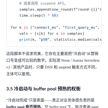
# 或者调用 suspend API。
    samples.append(one_round(
f"round-
{
i
}
"
))
    time.sleep(
5
*
60
)
for
 k 
in
 [
"connect_ms"
, 
"first_query_ms"
, 
"t
    vals 
=
 [s[k] 
for
 s 
in
 samples]
print
(k, 
"p50"
, statistics.median(vals),
这段脚本不追求完美，它存在主要是把”冷启动”从营销
口号变成可比较的数字。实际测 Neon / Aurora Serverless
v2 / 其他产品时，只要 DSN 和 suspend 触发方式不同，
主体可以复用。
3.5 冷启动与 buffer pool 预热的权衡
“冷启动完成”只是表面——真正对业务体感负责的是
buffer pool 是否预热
。空 buffer pool 下，每次查询 page