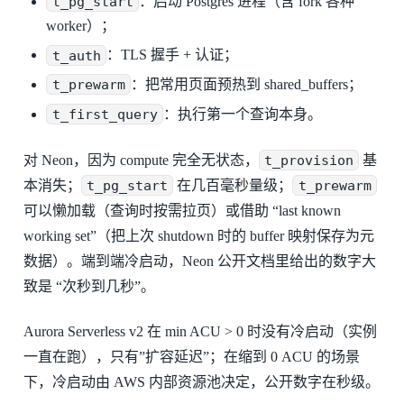
t_pg_start
：启动 Postgres 进程（含 fork 各种
worker）；
t_auth
：TLS 握手 + 认证；
t_prewarm
：把常用页面预热到 shared_buffers；
t_first_query
：执行第一个查询本身。
对 Neon，因为 compute 完全无状态，
t_provision
基
本消失；
t_pg_start
在几百毫秒量级；
t_prewarm
可以懒加载（查询时按需拉页）或借助 “last known
working set”（把上次 shutdown 时的 buffer 映射保存为元
数据）。端到端冷启动，Neon 公开文档里给出的数字大
致是 “次秒到几秒”。
Aurora Serverless v2 在 min ACU > 0 时没有冷启动（实例
一直在跑），只有”扩容延迟”；在缩到 0 ACU 的场景
下，冷启动由 AWS 内部资源池决定，公开数字在秒级。