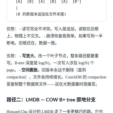
  [A]  [B]  [A]  [B]  [A]  [B']

  |

  (B 的新版本追加在文件末尾)
优势： - 读写完全不冲突。写入是追加，读取在旧根
上，物理上不交叉。 - 崩溃恢复极简单。如果写到一半
断电，旧根还在，数据一致。
劣势： -
写放大
。改一个叶子节点，整条路径都要重
写。B-tree 深度是 log(N)，一次写入涉及 log(N) 个
page。 -
空间膨胀
。旧版本永远不删除（直到
compaction），文件会持续增长。CouchDB 的 compaction
是复制整个数据库文件——这在大数据量时很痛苦。
路径二：LMDB — COW B+ tree 原地分支
Howard Chu 设计的 LMDB 走了一条更精巧的路。它也