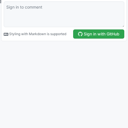
By
ltl
.