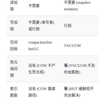
读加
不需要 (snapshot
不需要
锁
isolation)
写加
不需要 (单写者)
行锁
锁
或行锁
空间
compaction/free
VACUUM
回收
list/GC
死元
没有 (COW 不产
有
(VACUUM 不及
组问
生死元组)
时会膨胀)
题
索引
没有 (COW 重建
有
(HOT 缓解但不
膨胀
路径)
完全解决)