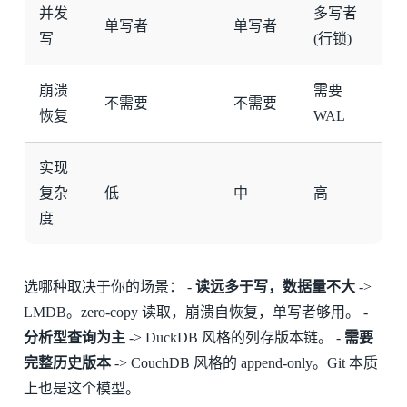
并发
多写者
单写者
单写者
写
(行锁)
崩溃
需要
不需要
不需要
恢复
WAL
实现
复杂
低
中
高
度
选哪种取决于你的场景： -
读远多于写，数据量不大
->
LMDB。zero-copy 读取，崩溃自恢复，单写者够用。 -
分析型查询为主
-> DuckDB 风格的列存版本链。 -
需要
完整历史版本
-> CouchDB 风格的 append-only。Git 本质
上也是这个模型。