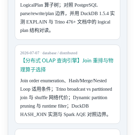
LogicalPlan 算子树；对照 PostgreSQL
parse/rewrite/plan 边界，并用 DuckDB 1.5.4 实
测 EXPLAIN 与 Trino 476+ 文档中的 logical
plan 结构对读。
2026-07-07 · database / distributed
【分布式 OLAP 查询引擎】Join 重排与物
理算子选择
Join order enumeration、Hash/Merge/Nested
Loop 适用条件；Trino broadcast vs partitioned
join 与 shuffle 网络代价；Dynamic partition
pruning 与 runtime filter；DuckDB
HASH_JOIN 实测与 Spark AQE 对照边界。