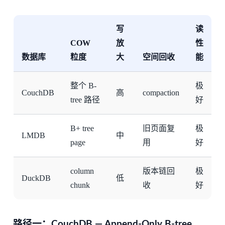
写
读
COW
放
性
数据库
粒度
大
空间回收
能
整个 B-
极
CouchDB
高
compaction
tree 路径
好
B+ tree
旧页面复
极
LMDB
中
page
用
好
column
版本链回
极
DuckDB
低
chunk
收
好
路径一：CouchDB — Append-Only B-tree