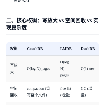
——需要 WAL
二、核心权衡：写放大 vs 空间回收 vs 实
现复杂度
权衡
CouchDB
LMDB
DuckDB
O(log
写放
O(log N) pages
N)
O(1) row
大
pages
空间
compaction (重
free list
GC (增
回收
写整个文件)
(增量)
量)