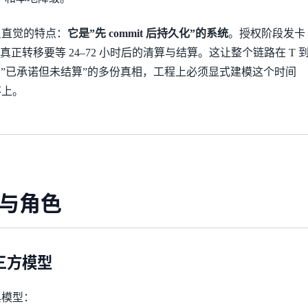
反直觉的特点：
它是”先 commit 后持久化”的系统
。授权阶段发卡
真正转移要等 24–72 小时后的清算与结算。这让整个链路在 T 
存在”已承诺但未结算”的多份真相，工程上必须显式建模这个时间
不上。
与角色
与三方模型
典模型：