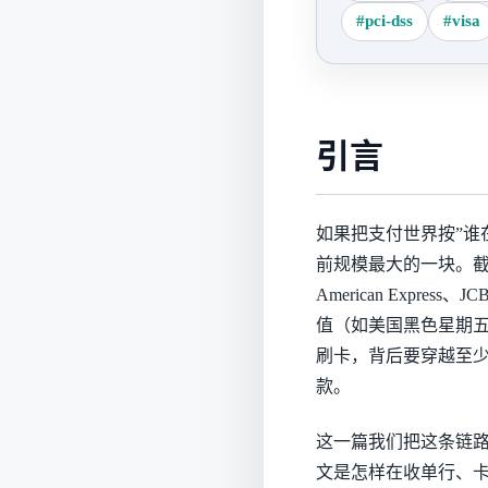
#pci-dss
#visa
引言
如果把支付世界按”谁在
前规模最大的一块。截至 20
American Expre
值（如美国黑色星期五、
刷卡，背后要穿越至少 5
款。
这一篇我们把这条链路”解
文是怎样在收单行、卡组织