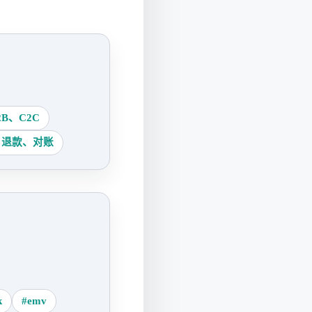
B、C2C
、退款、对账
k
#emv