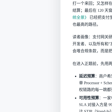
打一个来回；又怎样在
结算；最后在 120 天
统全景》
已经把支付生
也最高的路径。
读者画像：支付网关研
开发者、以及所有和”发
会堆合规条款，而是把”
在进入正题前，先用
延迟预算
：商户希望
单 Processor 
权链路的每一跳都
可用性预算
：一家中
SLA 对接入方是 9
计 STIP（Stand