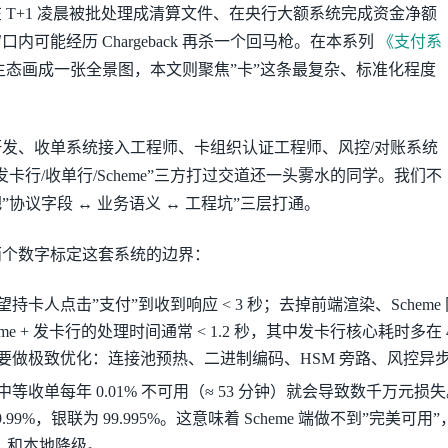
 T+1 凌晨被批处理成清算文件、在央行大额系统完成资金净额
窗口内可能经历 Chargeback 再杀一个回马枪。在本系列
《支付系
态画成一张全景图，本文则聚焦”卡”这条最复杂、标准化程度
发、收单系统接入工程师、卡组织认证工程师、风控/对账系统
卡行/收单行/Scheme”三方打过交道还一头雾水的同学。我们不
协议字段 ↔︎ 业务语义 ↔︎ 工程坑”三层打通。
两个数字标定这套系统的边界：
持卡人点击”支付”到收到响应 < 3 秒；去掉前端渲染、Schem
+ Scheme + 发卡行的处理时间通常 < 1.2 秒，其中发卡行核心耗时多在 
要做极致优化：连接池预热、二进制编码、HSM 旁路、风控异
等收单每年 0.01% 不可用（≈ 53 分钟）就会导致数千万元损失。Visa/
9.99%，银联为 99.995%。这意味着 Scheme 端做不到”完美
-In）和本地降级。