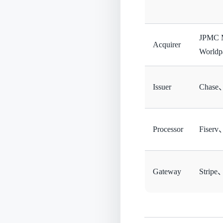
JPMC M
Acquirer
Worldp
Issuer
Chas
Processor
Fiser
Gateway
Stripe