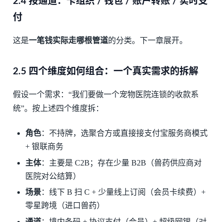
2.4 按通道：卡组织 / 钱包 / 账户转账 / 实时支
付
这是
一笔钱实际走哪根管道
的分类。下一章展开。
2.5 四个维度如何组合：一个真实需求的拆解
假设一个需求：“我们要做一个宠物医院连锁的收款系
统”。按上述四个维度拆：
角色
：不持牌，选聚合方或直接接支付宝服务商模式
+ 银联商务
主体
：主要是 C2B；存在少量 B2B（兽药供应商对
医院对公结算）
场景
：线下 B 扫 C + 少量线上订阅（会员卡续费）+
零星跨境（进口兽药）
通道
：境内条码 + 协议支付（会员）+ 超级网银（对