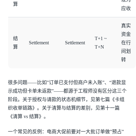
算
应收
真实
资金
结
T+1 ~
Settlement
Settlement
在行
算
T+N
间划
转
很多问题——比如”订单已支付但商户未入账”、“退款显
示成功但卡单未返款”——都源于工程师没有区分这三个
阶段。关于授权与请款的状态机细节，见第七篇《卡组
织收单链路》。关于清算与结算的差别，见第十一篇
《清算 vs 结算》。
一个常见的反例：电商大促前要对一大批订单做”预占”