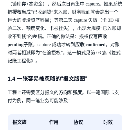
（锁库存+冻资金），然后次日再集中 capture。如果系统
把
授权
当成”已收到钱”来入账，财务账面就会跑出一个
巨大的虚增资产科目；等第二天 capture 失败（卡 3D 校
验二次、额度变化、卡被挂失），出现大规模”已入账却
收不到钱”的差错。正确的做法是：授权仅写
应收
pending
子账，capture 成功才转到
应收 confirmed
，对账
时两者相减即为”在途授权”。这一模式见第 03 篇《复式
记账工程化》。
1.4 一张容易被忽略的”报文版图”
工程上还需要区分报文的
方向
和
强度
。以一笔国际卡支
付为例，同一笔业务可能涉及：
报文族
作用
协议
时效