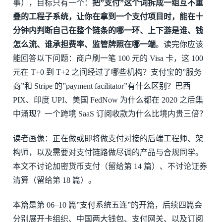
事），目标只有一个：
把”支付”这个词拆成一组互不重
叠的工程子系统，让你在拿到一个支付项目时，能在十
分钟内判断自己在整个链条的哪一环、上下游是谁、钱
怎么流、谁承担费率、监管牌照在哪一端
。读完你应该
能回答以下问题：商户刷一笔 100 元的 Visa 卡，这 100
元在 T+0 到 T+2 之间经过了哪些机构？支付宝的”服务
商”和 Stripe 的”payment facilitator”有什么区别？巴西
PIX、印度 UPI、美国 FedNow 为什么都在 2020 之后集
中涌现？一个跨境 SaaS 订阅收款为什么比境内贵三倍？
读者画像：正在做或即将做支付对接的后端工程师、架
构师，以及需要对支付链路做尽调的产品与合规同学。
本文不讨论加密货币支付（留给第 14 篇）、不讨论证券
清算（留给第 18 篇）。
本篇是第 06–10 篇”支付系统五连”的开篇，后续四篇会
分别展开卡组织、中国两大钱包、支付网关、以及订阅