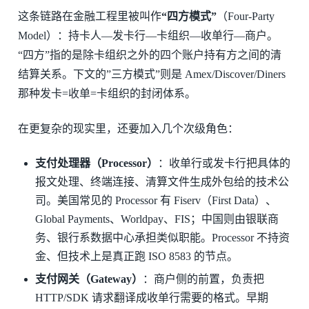
这条链路在金融工程里被叫作
“四方模式”
（Four-Party
Model）：持卡人—发卡行—卡组织—收单行—商户。
“四方”指的是除卡组织之外的四个账户持有方之间的清
结算关系。下文的”三方模式”则是 Amex/Discover/Diners
那种发卡=收单=卡组织的封闭体系。
在更复杂的现实里，还要加入几个次级角色：
支付处理器（Processor）
：收单行或发卡行把具体的
报文处理、终端连接、清算文件生成外包给的技术公
司。美国常见的 Processor 有 Fiserv（First Data）、
Global Payments、Worldpay、FIS；中国则由银联商
务、银行系数据中心承担类似职能。Processor 不持资
金、但技术上是真正跑 ISO 8583 的节点。
支付网关（Gateway）
：商户侧的前置，负责把
HTTP/SDK 请求翻译成收单行需要的格式。早期