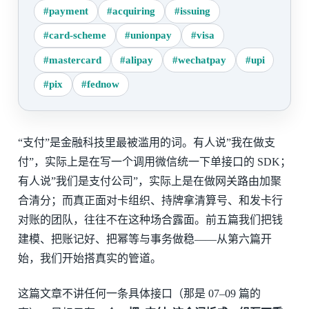
#payment
#acquiring
#issuing
#card-scheme
#unionpay
#visa
#mastercard
#alipay
#wechatpay
#upi
#pix
#fednow
“支付”是金融科技里最被滥用的词。有人说”我在做支
付”，实际上是在写一个调用微信统一下单接口的 SDK；
有人说”我们是支付公司”，实际上是在做网关路由加聚
合清分；而真正面对卡组织、持牌拿清算号、和发卡行
对账的团队，往往不在这种场合露面。前五篇我们把钱
建模、把账记好、把幂等与事务做稳——从第六篇开
始，我们开始搭真实的管道。
这篇文章不讲任何一条具体接口（那是 07–09 篇的