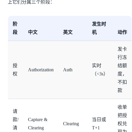
上它们分属三个阶段：
阶
发生时
段
中文
英文
机
动作
发卡
行冻
授
实时
结额
Authorization
Auth
权
（<3s）
度，
不扣
款
收单
请
把授
款/
Capture &
当日或
Clearing
权兑
清
Clearing
T+1
现为