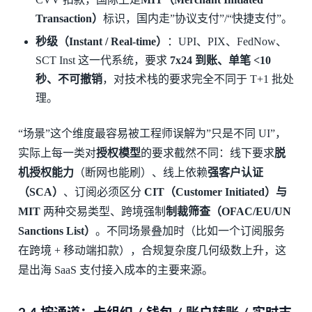
Transaction）
标识，国内走”协议支付”/“快捷支付”。
秒级（Instant / Real-time）
：UPI、PIX、FedNow、
SCT Inst 这一代系统，要求
7x24 到账、单笔 <10
秒、不可撤销
，对技术栈的要求完全不同于 T+1 批处
理。
“场景”这个维度最容易被工程师误解为”只是不同 UI”，
实际上每一类对
授权模型
的要求截然不同：线下要求
脱
机授权能力
（断网也能刷）、线上依赖
强客户认证
（SCA）
、订阅必须区分
CIT（Customer Initiated）与
MIT
两种交易类型、跨境强制
制裁筛查（OFAC/EU/UN
Sanctions List）
。不同场景叠加时（比如一个订阅服务
在跨境 + 移动端扣款），合规复杂度几何级数上升，这
是出海 SaaS 支付接入成本的主要来源。