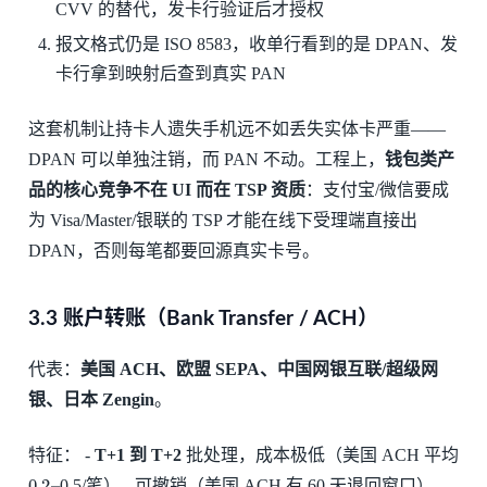
CVV 的替代，发卡行验证后才授权
报文格式仍是 ISO 8583，收单行看到的是 DPAN、发
卡行拿到映射后查到真实 PAN
这套机制让持卡人遗失手机远不如丢失实体卡严重——
DPAN 可以单独注销，而 PAN 不动。工程上，
钱包类产
品的核心竞争不在 UI 而在 TSP 资质
：支付宝/微信要成
为 Visa/Master/银联的 TSP 才能在线下受理端直接出
DPAN，否则每笔都要回源真实卡号。
3.3 账户转账（Bank Transfer / ACH）
代表：
美国 ACH、欧盟 SEPA、中国网银互联/超级网
银、日本 Zengin
。
特征： -
T+1 到 T+2
批处理，成本极低（美国 ACH 平均
0.2
–
0.5/笔） - 可撤销（美国 ACH 有 60 天退回窗口） -