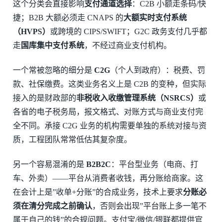
这个分类会直接影响
支付通道选择
：C2B 小额走条码/快
捷；B2B 大额必须走 CNAPS 的
大额实时支付系统
（HVPS）
或跨境的 CIPS/SWIFT；G2C 政务支付几乎都
走
国库集中支付系统
，不经过商业支付机构。
一个常被忽略的细分是
C2G
（个人到政府）：税费、罚
款、社保缴费。这类业务名义上是 C2B 的变种，但实际
接入的是财政部的
非税收入收缴管理系统（NSRCS）
或
各省的电子税务局，报文格式、对账方式与商业支付完
全不同。承接 C2G 业务的机构需要单独的系统对接与资
质，工程团队常常低估其复杂度。
另一个容易混淆的是
B2B2C
：平台型业务（电商、打
车、外卖）——平台从消费者收钱，再分账给商家。这
在会计上是”收单+分账”的合成业务，技术上要求
分账必
须在清分完成之前确认
，否则会出现”平台账上多一笔不
属于自己的钱”的合规问题。支付宝/微信/银联都提供官