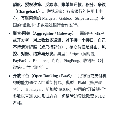
额度、授权决策、反欺诈、账单与还款、积分、争议
（Chargeback）
。典型玩家：各家银行的信用卡中
心；互联网侧的 Marqeta、Galileo、Stripe Issuing；中
国的”虚拟卡”多数通过银行合作发行。
聚合/网关（Aggregator / Gateway）
：面向中小商户
或开发者，
对上收敛多通道、对下接一个接口
。自己
不持清算牌照（或只持部分），核心价值是
路由、风
控、对账、结算再分发
。典型：Stripe（同时是
PayFac）、Braintree、连连、PingPong、收钱吧（对
微信/支付宝聚合）。
开放平台（Open Banking / BaaS）
：把银行或支付机
构的能力通过 API 重新打包。典型：Plaid（账户聚
合）、TrueLayer、新加坡 SGQR；中国的”开放银行”
多数以直连 API 形式存在，但监管边界比欧盟 PSD2
严格。