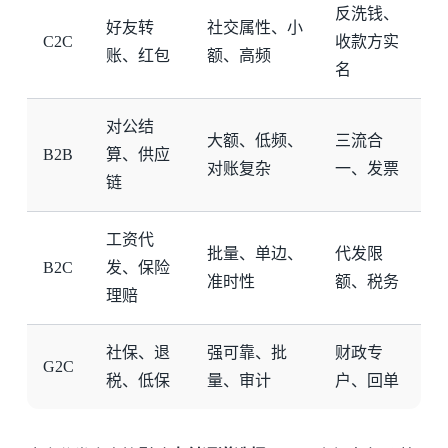
反洗钱、
好友转
社交属性、小
C2C
收款方实
账、红包
额、高频
名
对公结
大额、低频、
三流合
B2B
算、供应
对账复杂
一、发票
链
工资代
批量、单边、
代发限
B2C
发、保险
准时性
额、税务
理赔
社保、退
强可靠、批
财政专
G2C
税、低保
量、审计
户、回单