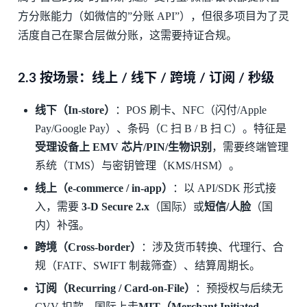
方分账能力（如微信的”分账 API”），但很多项目为了灵
活度自己在聚合层做分账，这需要持证合规。
2.3 按场景：线上 / 线下 / 跨境 / 订阅 / 秒级
线下（In-store）
：POS 刷卡、NFC（闪付/Apple
Pay/Google Pay）、条码（C 扫 B / B 扫 C）。特征是
受理设备上 EMV 芯片/PIN/生物识别
，需要终端管理
系统（TMS）与密钥管理（KMS/HSM）。
线上（e-commerce / in-app）
：以 API/SDK 形式接
入，需要
3-D Secure 2.x
（国际）或
短信/人脸
（国
内）补强。
跨境（Cross-border）
：涉及货币转换、代理行、合
规（FATF、SWIFT 制裁筛查）、结算周期长。
订阅（Recurring / Card-on-File）
：预授权与后续无
CVV 扣款，国际上走
MIT（Merchant Initiated