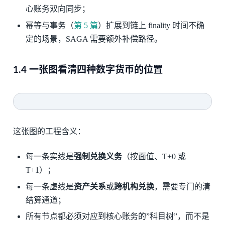
心账务双向同步；
幂等与事务（
第 5 篇
）扩展到链上 finality 时间不确
定的场景，SAGA 需要额外补偿路径。
1.4 一张图看清四种数字货币的位置
这张图的工程含义：
每一条实线是
强制兑换义务
（按面值、T+0 或
T+1）；
每一条虚线是
资产关系
或
跨机构兑换
，需要专门的清
结算通道；
所有节点都必须对应到核心账务的”科目树”，而不是