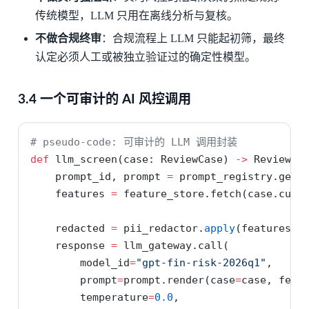
传统模型，LLM 只用在离线分析与复核。
不做合规终审
：合规流程上 LLM 只能起初筛，最终
认定必须人工或被独立验证过的确定性模型。
3.4 一个可审计的 AI 风控调用
# pseudo-code: 可审计的 LLM 调用封装
def
 llm_screen(case: ReviewCase) 
->
 ReviewRe
    prompt_id, prompt 
=
 prompt_registry.get(
    features 
=
 feature_store.fetch(case.cust
    redacted 
=
 pii_redactor.
apply
(features) 
    response 
=
 llm_gateway.call(
        model_id
=
"gpt-fin-risk-2026q1"
,
        prompt
=
prompt.render(case
=
case, feat
        temperature
=
0.0
,