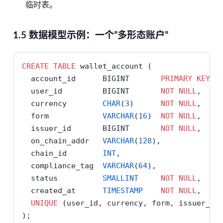
临时表。
1.5 数据模型示例：一个”多形态账户”
CREATE
TABLE
 wallet_account (
  account_id      BIGINT       
PRIMARY
KEY
,
  user_id         BIGINT       
NOT
NULL
,
  currency        
CHAR
(
3
)      
NOT
NULL
,    
  form            
VARCHAR
(
16
)  
NOT
NULL
,    
  issuer_id       BIGINT       
NOT
NULL
,    
  on_chain_addr   
VARCHAR
(
128
),             
  chain_id        
INT
,                      
  compliance_tag  
VARCHAR
(
64
),              
  status          
SMALLINT
NOT
NULL
,
  created_at      
TIMESTAMP
NOT
NULL
,
UNIQUE
 (user_id, currency, form, issuer_id
);