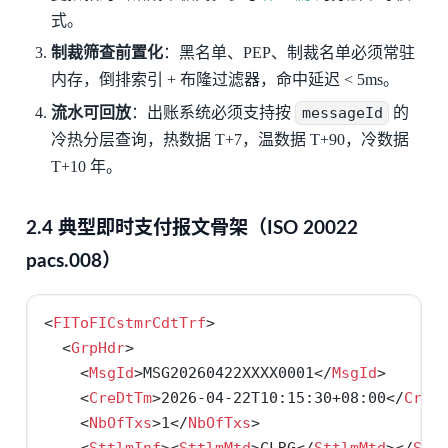
式。
制裁筛查前置化
：黑名单、PEP、制裁名单必须常驻
内存，倒排索引 + 布隆过滤器，命中延迟 < 5ms。
流水可回放
：出账系统必须支持按
messageId
的
冷热分层查询，热数据 T+7，温数据 T+90，冷数据
T+10 年。
2.4 典型即时支付报文骨架（ISO 20022
pacs.008）
<
FIToFICstmrCdtTrf
>
  <
GrpHdr
>
    <
MsgId
>MSG20260422XXXX0001</
MsgId
>
    <
CreDtTm
>2026-04-22T10:15:30+08:00</
CreD
    <
NbOfTxs
>1</
NbOfTxs
>