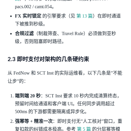
pacs.002 / camt.054。
FX 实时锁定
的引擎要求（见
第 13 篇
）在即时通道
下被推到秒级。
合规过滤
（制裁筛查、Travel Rule）必须做到亚秒
级，否则阻塞即时路径。
2.3 即时支付对架构的几条硬约束
从 FedNow 和 SCT Inst 的实际运维看，以下几条是”不能
让步”的：
端到端 20 秒
：SCT Inst 要求 10 秒内完成清算终态，
预留时间给通道和客户端 UI。任何同步调用超过
500ms 的下游都需要隔离或异步化。
强幂等 + 精准一次
：即时支付无”人工核对”窗口，重
复扣款的纠错成本极高。参考
第 5 篇
的分层幂等模