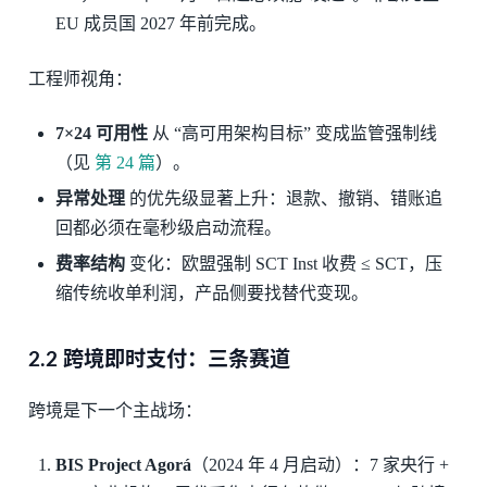
EU 成员国 2027 年前完成。
工程师视角：
7×24 可用性
从 “高可用架构目标” 变成监管强制线
（见
第 24 篇
）。
异常处理
的优先级显著上升：退款、撤销、错账追
回都必须在毫秒级启动流程。
费率结构
变化：欧盟强制 SCT Inst 收费 ≤ SCT，压
缩传统收单利润，产品侧要找替代变现。
2.2 跨境即时支付：三条赛道
跨境是下一个主战场：
BIS Project Agorá
（2024 年 4 月启动）：7 家央行 +