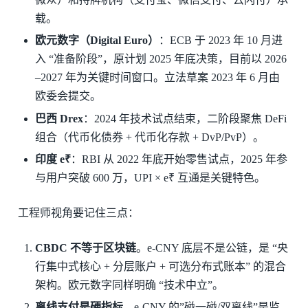
载。
欧元数字（Digital Euro）
：ECB 于 2023 年 10 月进
入 “准备阶段”，原计划 2025 年底决策，目前以 2026
–2027 年为关键时间窗口。立法草案 2023 年 6 月由
欧委会提交。
巴西 Drex
：2024 年技术试点结束，二阶段聚焦 DeFi
组合（代币化债券 + 代币化存款 + DvP/PvP）。
印度 e₹
：RBI 从 2022 年底开始零售试点，2025 年参
与用户突破 600 万，UPI × e₹ 互通是关键特色。
工程师视角要记住三点：
CBDC 不等于区块链
。e-CNY 底层不是公链，是 “央
行集中式核心 + 分层账户 + 可选分布式账本” 的混合
架构。欧元数字同样明确 “技术中立”。
离线支付是硬指标
。e-CNY 的”碰一碰/双离线”是监