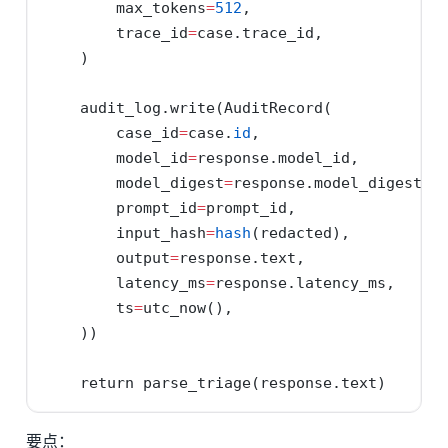
        max_tokens
=
512
,
        trace_id
=
case.trace_id,
    )
    audit_log.write(AuditRecord(
        case_id
=
case.
id
,
        model_id
=
response.model_id,
        model_digest
=
response.model_digest, 
        prompt_id
=
prompt_id,
        input_hash
=
hash
(redacted),
        output
=
response.text,
        latency_ms
=
response.latency_ms,
        ts
=
utc_now(),
    ))
return
 parse_triage(response.text)
要点：