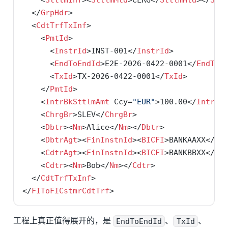
    <
SttlmInf
><
SttlmMtd
>CLRG</
SttlmMtd
></
Stt
  </
GrpHdr
>
  <
CdtTrfTxInf
>
    <
PmtId
>
      <
InstrId
>INST-001</
InstrId
>
      <
EndToEndId
>E2E-2026-0422-0001</
EndToE
      <
TxId
>TX-2026-0422-0001</
TxId
>
    </
PmtId
>
    <
IntrBkSttlmAmt
Ccy=
"EUR"
>100.00</
IntrBk
    <
ChrgBr
>SLEV</
ChrgBr
>
    <
Dbtr
><
Nm
>Alice</
Nm
></
Dbtr
>
    <
DbtrAgt
><
FinInstnId
><
BICFI
>BANKAAXX</
BI
    <
CdtrAgt
><
FinInstnId
><
BICFI
>BANKBBXX</
BI
    <
Cdtr
><
Nm
>Bob</
Nm
></
Cdtr
>
  </
CdtTrfTxInf
>
</
FIToFICstmrCdtTrf
>
工程上真正值得展开的，是
EndToEndId
、
TxId
、