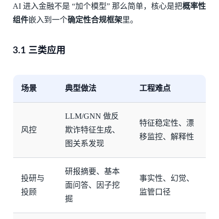
AI 进入金融不是 “加个模型” 那么简单，核心是把
概率性
组件
嵌入到一个
确定性合规框架
里。
3.1 三类应用
场景
典型做法
工程难点
LLM/GNN 做反
特征稳定性、漂
风控
欺诈特征生成、
移监控、解释性
图关系发现
研报摘要、基本
投研与
事实性、幻觉、
面问答、因子挖
投顾
监管口径
掘