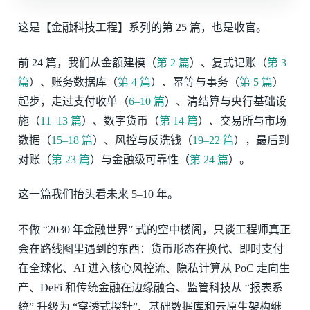
这是【金融科技工程】系列的第 25 篇，也是收官。
前 24 篇，我们从金额建模（
第 2 篇
）、复式记账（
第 3
篇
）、账务数据库（
第 4 篇
）、幂等与事务（
第 5 篇
）
起步，走过支付收单（
6–10 篇
）、清结算与央行基础设
施（
11–13 篇
）、数字货币（
第 14 篇
）、交易所与市场
数据（
15–18 篇
）、风控与反洗钱（
19–22 篇
），最后到
对账（
第 23 篇
）与金融级可靠性（
第 24 篇
）。
这一篇我们抬头看未来 5–10 年。
不做 “2030 年金融世界” 式的空中楼阁，只谈工程师真正
会在路线图里遇到的东西：货币形态在换代、即时支付
在全球化、AI 进入核心风控流、隐私计算从 PoC 走向生
产、DeFi 和传统金融在边缘融合、监管科技从 “报表系
统” 升级为 “穿透式探针”、基础数据库和云原生架构继