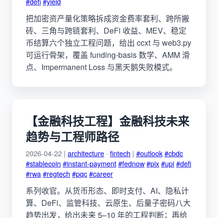
#defi
#yield
把加密资产量化策略拆成资金费率套利、跨所搬
砖、三角与跨链套利、DeFi 收益、MEV、稳定
币结算六个独立工程问题，给出 ccxt 与 web3.py
可运行骨架，覆盖 funding-basis 数学、AMM 滑
点、Impermanent Loss 与黑天鹅失败模式。
【金融科技工程】金融科技未来
趋势与工程师路径
2026-04-22 |
architecture
·
fintech
|
#outlook
#cbdc
#stablecoin
#instant-payment
#fednow
#pix
#upi
#defi
#rwa
#regtech
#pqc
#career
系列收官。从货币形态、即时支付、AI、隐私计
算、DeFi、监管科技、云原生、后量子密码八大
趋势出发，给出未来 5–10 年的工程判断；再给