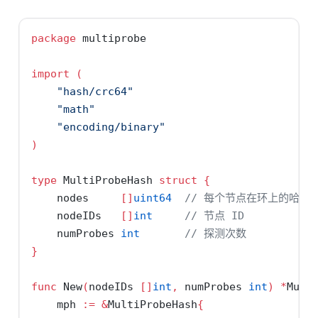
package
 multiprobe
import
(
"hash/crc64"
"math"
"encoding/binary"
)
type
 MultiProbeHash 
struct
{
    nodes     
[]
uint64
// 每个节点在环上的哈希
    nodeIDs   
[]
int
// 节点 ID
    numProbes 
int
// 探测次数
}
func
 New
(
nodeIDs 
[]
int
,
 numProbes 
int
)
*
Mult
    mph 
:=
&
MultiProbeHash
{