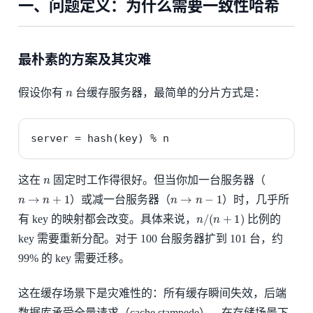
一、问题定义：为什么需要一致性哈希
最朴素的方案及其灾难
n
假设你有
台缓存服务器，最简单的分片方式是：
server = hash(key) % n
n
这在
固定时工作得很好。但当你加一台服务器（
n
→
n
+
1
n
→
n
−
1
）或减一台服务器（
）时，几乎所
n
/
(
n
+
1
)
有 key 的映射都会改变。具体来说，
比例的
key 需要重新分配。对于 100 台服务器扩到 101 台，约
99% 的 key 需要迁移。
这在缓存场景下是灾难性的：所有缓存瞬间失效，后端
数据库承受全量请求（cache stampede）。在存储场景下