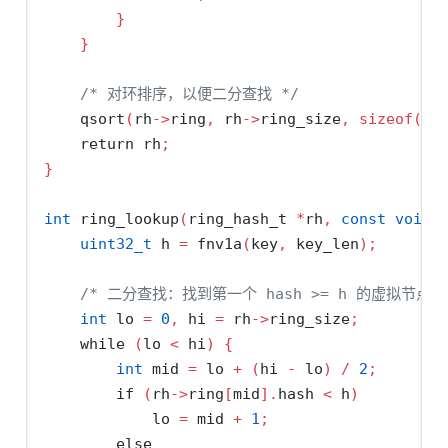
}
}
/* 对环排序，以便二分查找 */
    qsort
(
rh
->
ring
,
 rh
->
ring_size
,
sizeof
(
vn
return
 rh
;
}
int
 ring_lookup
(
ring_hash_t 
*
rh
,
const
void
uint32_t
 h 
=
 fnv1a
(
key
,
 key_len
);
/* 二分查找：找到第一个 hash >= h 的虚拟节点 *
int
 lo 
=
0
,
 hi 
=
 rh
->
ring_size
;
while
(
lo 
<
 hi
)
{
int
 mid 
=
 lo 
+
(
hi 
-
 lo
)
/
2
;
if
(
rh
->
ring
[
mid
].
hash 
<
 h
)
            lo 
=
 mid 
+
1
;
else