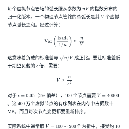
n
V
每个虚拟节点管辖的弧长服从参数为
的指数分布的
V
归一化版本。一个物理节点管辖的总弧长是其
个虚拟
节点弧长之和。经过计算：
Var
(
load
i
1
/
n
)
≈
n
V
n
/
V
这意味着负载的标准差与
成正比。要让标准差低
ϵ
于期望负载的
倍，需要：
V
≥
n
ϵ
2
ϵ
=
0.05
V
=
40000
对于
（5% 偏差），100 个节点需要
。这 400 万个虚拟节点的有序列表在内存中占据数十
MB，而且每次节点变更都要重新排序。
V
=
100
∼
200
实际系统中通常取
作为折中，接受约 10-