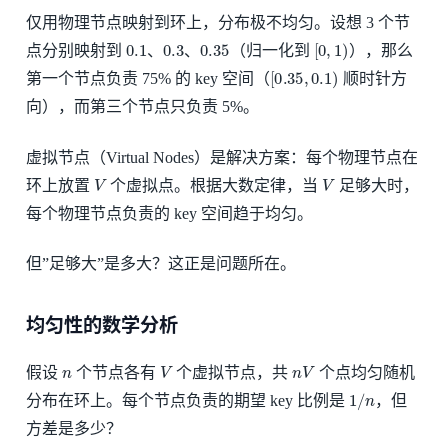
仅用物理节点映射到环上，分布极不均匀。设想 3 个节
0.1
0.3
0.35
[
0
,
1
)
点分别映射到
、
、
（归一化到
），那么
[
0.35
,
0.1
)
第一个节点负责 75% 的 key 空间（
顺时针方
向），而第三个节点只负责 5%。
虚拟节点（Virtual Nodes）是解决方案：每个物理节点在
V
V
环上放置
个虚拟点。根据大数定律，当
足够大时，
每个物理节点负责的 key 空间趋于均匀。
但”足够大”是多大？这正是问题所在。
均匀性的数学分析
n
V
n
V
假设
个节点各有
个虚拟节点，共
个点均匀随机
1
/
n
分布在环上。每个节点负责的期望 key 比例是
，但
方差是多少？