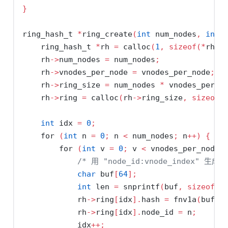
}
ring_hash_t 
*
ring_create
(
int
 num_nodes
,
int
 
    ring_hash_t 
*
rh 
=
 calloc
(
1
,
sizeof
(*
rh
))
    rh
->
num_nodes 
=
 num_nodes
;
    rh
->
vnodes_per_node 
=
 vnodes_per_node
;
    rh
->
ring_size 
=
 num_nodes 
*
 vnodes_per_n
    rh
->
ring 
=
 calloc
(
rh
->
ring_size
,
sizeof
(
int
 idx 
=
0
;
for
(
int
 n 
=
0
;
 n 
<
 num_nodes
;
 n
++)
{
for
(
int
 v 
=
0
;
 v 
<
 vnodes_per_node
;
/* 用 "node_id:vnode_index" 生
char
 buf
[
64
];
int
 len 
=
 snprintf
(
buf
,
sizeof
(
b
            rh
->
ring
[
idx
].
hash 
=
 fnv1a
(
buf
,
 
            rh
->
ring
[
idx
].
node_id 
=
 n
;
            idx
++;