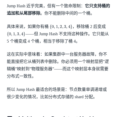
Jump Hash 近乎完美，但有一个致命限制：
它只支持桶的
追加和从尾部移除
。你不能删除中间的一个桶。
{
0
,
1
,
2
,
3
,
4
}
具体来说，如果你有桶
，移除桶 2 后变成
{
0
,
1
,
3
,
4
}
——但 Jump Hash 不支持这种操作。它只能从
5 个桶变成 4 个桶，相当于移除了桶 4。
这在实际中意味着：如果集群中一台服务器故障，你不
能直接把它从桶列表中删除。你必须用一个映射层把”逻
辑桶”映射到”物理服务器”——而这个映射层本身就需要
分布式一致性。
所以 Jump Hash 最适合的场景是：节点数量单调递增或
很少变化的情况，比如分布式存储的 shard 分配。