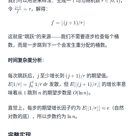
我们可以用逆采样法：生成一个均匀随机数
，
j
+
1
j
′
=
r
令
，解得：
j
′
=
⌊
(
j
+
1
)
/
r
⌋
这就是”跳跃”的来源——我们不需要逐步检查每个桶
数，而是一步跳到下一个会发生重分配的桶数。
时间复杂度分析
：
j
(
j
+
1
)
/
r
每次跳跃后，
至少增长到
的期望值。
E
[
1
/
r
]
=
∫
0
1
1
/
r
d
r
E
[
⌊
(
j
+
1
)
/
r
⌋
]
发散，但
的增长率意
n
O
(
ln
n
)
味着从 1 跳到
的期望步数是
。
E
[
⌊
1
/
r
⌋
]
≈
e
直觉上，每步的期望增长因子约为
（自然
ln
n
对数的底），所以步数约为
。
完整实现