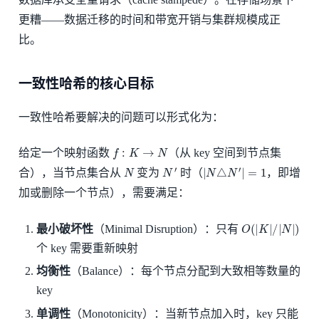
更糟——数据迁移的时间和带宽开销与集群规模成正
比。
一致性哈希的核心目标
一致性哈希要解决的问题可以形式化为：
f
:
K
→
N
给定一个映射函数
（从 key 空间到节点集
N
N
′
|
N
△
N
′
|
=
1
合），当节点集合从
变为
时（
，即增
加或删除一个节点），需要满足：
O
(
|
K
|
/
|
N
|
)
最小破坏性
（Minimal Disruption）：只有
个 key 需要重新映射
均衡性
（Balance）：每个节点分配到大致相等数量的
key
单调性
（Monotonicity）：当新节点加入时，key 只能