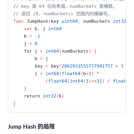
// key 是 64 位哈希值，numBuckets 是桶数。
// 返回 [0, numBuckets) 范围内的桶编号。
func
 JumpHash
(
key 
uint64
,
 numBuckets 
int32
)
var
 b
,
 j 
int64
    b 
=
-
1
    j 
=
0
for
 j 
<
int64
(
numBuckets
)
{
        b 
=
 j
        key 
=
 key
*
2862933555777941757
+
1
        j 
=
int64
(
float64
(
b
+
1
)
*
(
float64
(
int64
(
1
)<<
31
)
/
float64
}
return
int32
(
b
)
}
Jump Hash 的局限