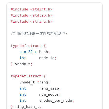
#include 
<stdint.h>
#include 
<stdlib.h>
#include 
<string.h>
/* 简化的环形一致性哈希实现 */
typedef
struct
{
uint32_t
 hash
;
int
      node_id
;
}
 vnode_t
;
typedef
struct
{
    vnode_t 
*
ring
;
int
      ring_size
;
int
      num_nodes
;
int
      vnodes_per_node
;
}
 ring_hash_t
;