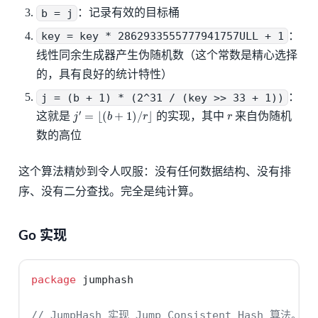
b = j
：记录有效的目标桶
key = key * 2862933555777941757ULL + 1
：
线性同余生成器产生伪随机数（这个常数是精心选择
的，具有良好的统计特性）
j = (b + 1) * (2^31 / (key >> 33 + 1))
：
j
′
=
⌊
(
b
+
1
)
/
r
⌋
r
这就是
的实现，其中
来自伪随机
数的高位
这个算法精妙到令人叹服：没有任何数据结构、没有排
序、没有二分查找。完全是纯计算。
Go 实现
package
 jumphash
// JumpHash 实现 Jump Consistent Hash 算法。