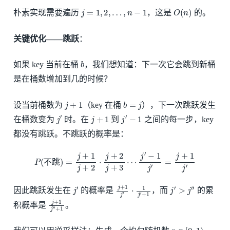
j
=
1
,
2
,
…
,
n
−
1
O
(
n
)
朴素实现需要遍历
，这是
的。
关键优化——跳跃
：
b
如果 key 当前在桶
，我们想知道：下一次它会跳到新桶
是在桶数增加到几的时候？
j
+
1
b
=
j
设当前桶数为
（key 在桶
），下一次跳跃发生
j
′
j
+
1
j
′
−
1
在桶数变为
时。在
到
之间的每一步，key
都没有跳跃。不跳跃的概率是：
P
(
不跳
)
=
j
+
1
j
+
2
⋅
j
+
2
j
+
3
⋯
j
′
−
1
j
′
=
j
+
1
j
′
不
跳
j
′
j
+
+
1
1
j
′
⋅
1
j
′
j
′
>
j
″
因此跳跃发生在
的概率是
，而
的累
j
+
+
1
1
j
″
积概率是
。
r
∈
[
0
,
1
)