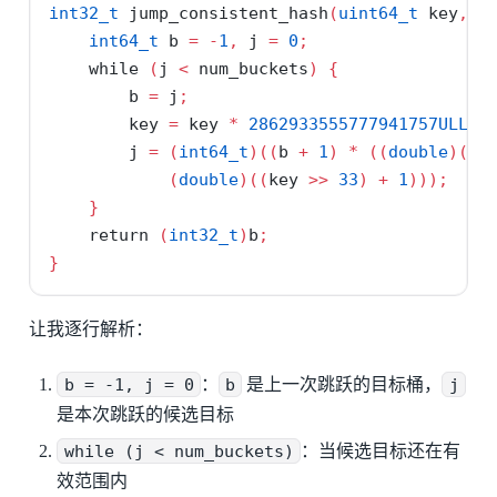
int32_t
 jump_consistent_hash
(
uint64_t
 key
,
i
int64_t
 b 
=
-
1
,
 j 
=
0
;
while
(
j 
<
 num_buckets
)
{
        b 
=
 j
;
        key 
=
 key 
*
2862933555777941757
ULL
+
        j 
=
(
int64_t
)((
b 
+
1
)
*
((
double
)(
1
L
(
double
)((
key 
>>
33
)
+
1
)));
}
return
(
int32_t
)
b
;
}
让我逐行解析：
b = -1, j = 0
：
b
是上一次跳跃的目标桶，
j
是本次跳跃的候选目标
while (j < num_buckets)
：当候选目标还在有
效范围内