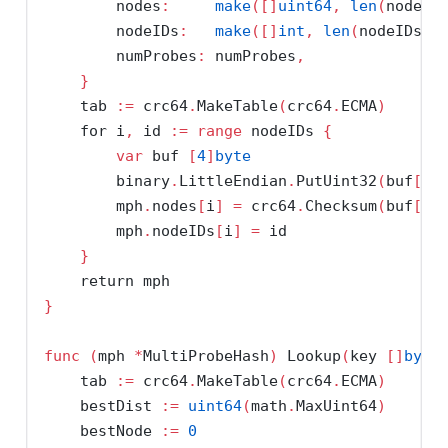
        nodes
:
make
([]
uint64
,
len
(
nodeID
        nodeIDs
:
make
([]
int
,
len
(
nodeIDs
))
        numProbes
:
 numProbes
,
}
    tab 
:=
 crc64
.
MakeTable
(
crc64
.
ECMA
)
for
 i
,
 id 
:=
range
 nodeIDs 
{
var
 buf 
[
4
]
byte
        binary
.
LittleEndian
.
PutUint32
(
buf
[:]
        mph
.
nodes
[
i
]
=
 crc64
.
Checksum
(
buf
[:]
        mph
.
nodeIDs
[
i
]
=
 id
}
return
 mph
}
func
(
mph 
*
MultiProbeHash
)
 Lookup
(
key 
[]
byte
    tab 
:=
 crc64
.
MakeTable
(
crc64
.
ECMA
)
    bestDist 
:=
uint64
(
math
.
MaxUint64
)
    bestNode 
:=
0