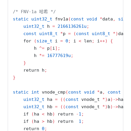
/* FNV-1a 哈希 */
static
uint32_t
 fnv1a
(
const
void
*
data
,
size
uint32_t
 h 
=
2166136261
u
;
const
uint8_t
*
p 
=
(
const
uint8_t
*)
data
for
(
size_t
 i 
=
0
;
 i 
<
 len
;
 i
++)
{
        h 
^=
 p
[
i
];
        h 
*=
16777619
u
;
}
return
 h
;
}
static
int
 vnode_cmp
(
const
void
*
a
,
const
vo
uint32_t
 ha 
=
((
const
 vnode_t 
*)
a
)->
hash
uint32_t
 hb 
=
((
const
 vnode_t 
*)
b
)->
hash
if
(
ha 
<
 hb
)
return
-
1
;
if
(
ha 
>
 hb
)
return
1
;
return
0
;