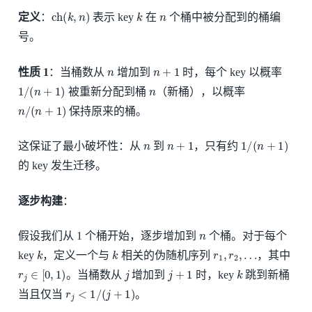
ch
(
k
,
n
)
k
n
定义
：
表示 key
在
个桶中被分配到的桶编
号。
n
n
+
1
性质 1
：当桶数从
增加到
时，每个 key 以概率
1
/
(
n
+
1
)
n
被重新分配到桶
（新桶），以概率
n
/
(
n
+
1
)
保持原来的桶。
n
n
+
1
1
/
(
n
+
1
)
这保证了最小破坏性：从
到
，只有约
的 key 发生迁移。
逐步构建
：
n
假设我们从 1 个桶开始，逐步增加到
个桶。对于每个
k
k
r
1
,
r
2
,
…
key
，定义一个与
相关的伪随机序列
，其中
r
j
∈
[
0
,
1
)
j
j
+
1
k
。当桶数从
增加到
时，key
跳到新桶
r
j
<
1
/
(
j
+
1
)
当且仅当
。