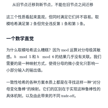
从旧节点迁移到新节点，不能在旧节点之间迁移
这三个性质看起来直观，但同时满足它们并不容易。取
模哈希满足第 2 条但完全违反第 1 条和第 3 条。
一个数学直觉
mod
为什么取模哈希这么糟糕？因为
运算对分母极其敏
h
mod
5
h
mod
6
感。
和
的结果几乎没有关联。我们
需要的是一种映射方式，使得分母的微小变化只影响一
小部分输入的输出值。
一致性哈希的各种方案本质上都是在寻找这样一种”对分
母变化鲁棒”的映射。它们的区别在于实现这种鲁棒性的
具体机制，以及由此带来的不同 trade-off。