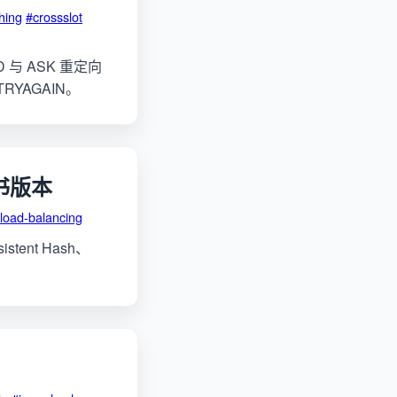
hing
#crossslot
VED 与 ASK 重定向
RYAGAIN。
科书版本
load-balancing
ent Hash、