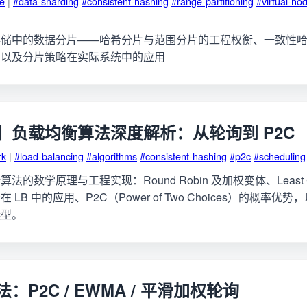
ge
|
#data-sharding
#consistent-hashing
#range-partitioning
#virtual-no
存储中的数据分片——哈希分片与范围分片的工程权衡、一致性
，以及分片策略在实际系统中的应用
】负载均衡算法深度解析：从轮询到 P2C
rk
|
#load-balancing
#algorithms
#consistent-hashing
#p2c
#scheduling
的数学原理与工程实现：Round Robin 及加权变体、Least Con
LB 中的应用、P2C（Power of Two Choices）的概率
选型。
：P2C / EWMA / 平滑加权轮询