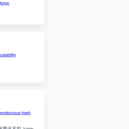
#grpc
calability
rendezvous-hash
果远不如 Jump