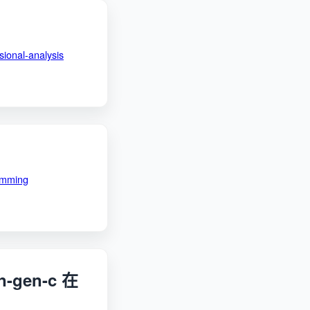
ional-analysis
amming
gen-c 在