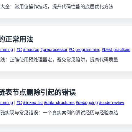
巧大全：常用位操作技巧，提升代码性能的底层优化方法
宏的正常用法
amming
|
#C
#macros
#preprocessor
#C-programming
#best-practices
实践：正确使用预处理器宏，避免常见陷阱，提高代码质量
链表节点删除引起的错误
amming
|
#C
#linked-list
#data-structures
#debugging
#code-review
优雅实现与常见错误：一个真实案例的调试经历与经验总结