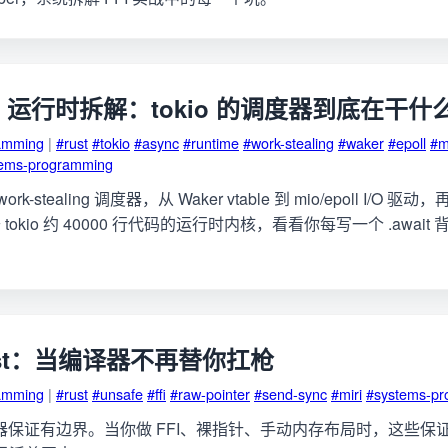
ync 运行时拆解：tokio 的调度器到底在干什
amming
|
#rust
#tokio
#async
#runtime
#work-stealing
#waker
#epoll
#m
tems-programming
 到 work-stealing 调度器，从 Waker vtable 到 mio/epoll I/
okio 约 40000 行代码的运行时内核，看看你每写一个 .awai
 Rust：当编译器不再替你扛枪
amming
|
#rust
#unsafe
#ffi
#raw-pointer
#send-sync
#miri
#systems-p
 的编译器保证有边界。当你做 FFI、裸指针、手动内存布局时，这些