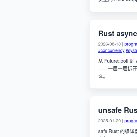
Rust as
2026-08-10 |
progr
#concurrency
#sys
从 Future::poll
——一层一层拆开 t
么。
unsafe
2025-01-20 |
progr
safe Rust