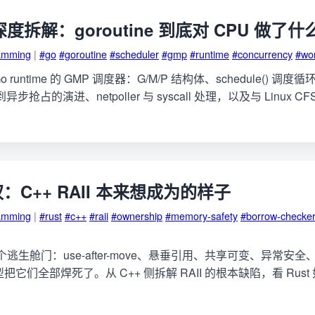
度拆解：goroutine 到底对 CPU 做了什
amming
|
#go
#goroutine
#scheduler
#gmp
#runtime
#concurrency
#wor
runtime 的 GMP 调度器：G/M/P 结构体、schedule() 调度循环
式到异步抢占的演进、netpoller 与 syscall 处理，以及与 Linux
权：C++ RAII 本来想成为的样子
amming
|
#rust
#c++
#raii
#ownership
#memory-safety
#borrow-checke
 有五个逃生舱门：use-after-move、悬垂引用、共享可变、异常
型把它们全部焊死了。从 C++ 侧拆解 RAII 的根本缺陷，看 Rus