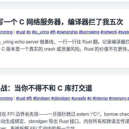
 重写一个 C 网络服务器，编译器拦了我五次
amming
|
#rust
#c
#io_uring
#ffi
#ownership
#borrowing
#network
#sys
_uring echo server 做基线，一行一行往 Rust 翻。记录编
C 版本里一个真实的 crash 或泄漏风险。Rust 的价值不在
I 实战：当你不得不和 C 库打交道
amming
|
#rust
#ffi
#bindgen
#cbindgen
#unsafe
#c
#interop
#memory-s
在 FFI 边界会失效——一旦指针跨过 extern \"C\"，borrow ch
n 自动生成绑定、cbindgen 导出 Rust 接口、内存所有权跨语言传
apper，系统拆解 FFI 实战中的每一个坑。