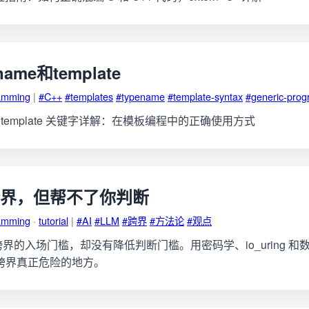
name和template
amming
|
#C++
#templates
#typename
#template-syntax
#generic-pro
me 和 template 关键字详解：在模板编程中的正确使用方式
你跨界，但帮不了你判断
amming
·
tutorial
|
#AI
#LLM
#跨界
#方法论
#观点
跨界的入场门槛，却没有降低判断门槛。用密码学、io_uring 
助跨界真正危险的地方。