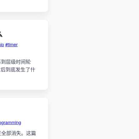
么
io
#timer
O 驱动，再到层级时间轮
t 背后到底发生了什
rogramming
保证全部消失。这篇