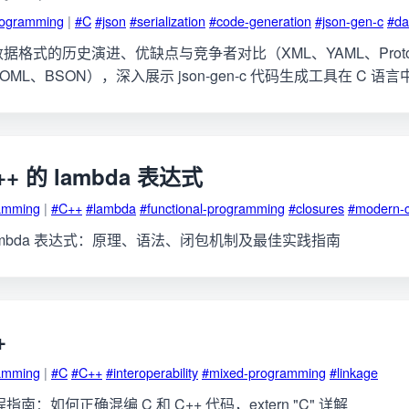
rogramming
|
#C
#json
#serialization
#code-generation
#json-gen-c
#da
 数据格式的历史演进、优缺点与竞争者对比（XML、YAML、Proto
k、TOML、BSON），深入展示 json-gen-c 代码生成工具在 C 
+ 的 lambda 表达式
amming
|
#C++
#lambda
#functional-programming
#closures
#modern-
Lambda 表达式：原理、语法、闭包机制及最佳实践指南
+
amming
|
#C
#C++
#interoperability
#mixed-programming
#linkage
程指南：如何正确混编 C 和 C++ 代码，extern "C" 详解