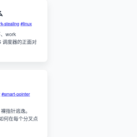
么
k-stealing
#linux
、work
 CFS 调度器的正面对
r
#smart-pointer
安全、裸指针逃逸。
t 如何在每个分叉点