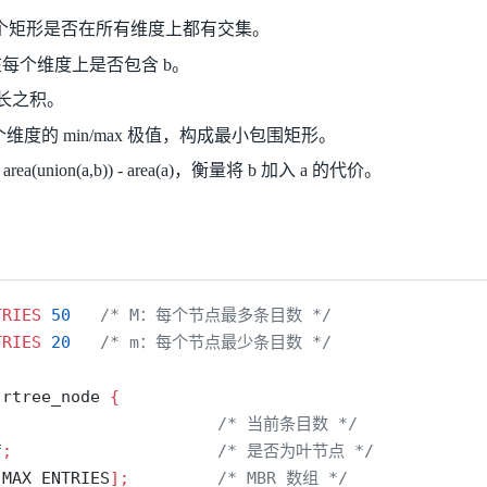
个矩形是否在所有维度上都有交集。
在每个维度上是否包含 b。
长之积。
维度的 min/max 极值，构成最小包围矩形。
area(union(a,b)) - area(a)，衡量将 b 加入 a 的代价。
TRIES 
50
/* M：每个节点最多条目数 */
TRIES 
20
/* m：每个节点最少条目数 */
 rtree_node 
{
/* 当前条目数 */
f
;
/* 是否为叶节点 */
[
MAX_ENTRIES
];
/* MBR 数组 */