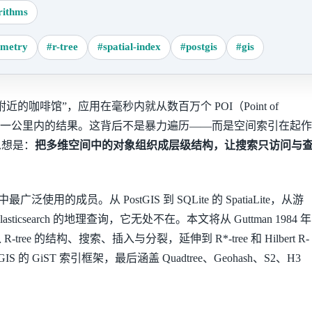
rithms
ometry
#r-tree
#spatial-index
#postgis
#gis
的咖啡馆”，应用在毫秒内就从数百万个 POI（Point of
选出方圆一公里内的结果。这背后不是暴力遍历——而是空间索引在起作
思想是：
把多维空间中的对象组织成层级结构，让搜索只访问与
最广泛使用的成员。从 PostGIS 到 SQLite 的 SpatiaLite，从游
ticsearch 的地理查询，它无处不在。本文将从 Guttman 1984 年
ree 的结构、搜索、插入与分裂，延伸到 R*-tree 和 Hilbert R-
tGIS 的 GiST 索引框架，最后涵盖 Quadtree、Geohash、S2、H3
。