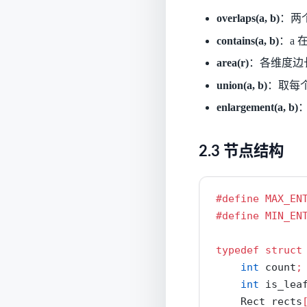
overlaps(a, b)
：两
contains(a, b)
：a 
area(r)
：各维度边
union(a, b)
：取每个
enlargement(a, b)
：
2.3 节点结构
#define MAX_EN
#define MIN_EN
typedef
struct
int
 count
;
int
 is_lea
    Rect rects