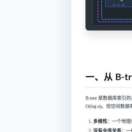
一、从 B-t
B-tree 是数据库
O(log n)。但空间
多维性
：一个地理
没有全序关系
：一维