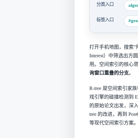
分类入口
algo
标签入口
#ge
打开手机地图，搜索”附近
Interest）中筛
用。空间索引的核心
询窗口重叠的分支
。
R-tree 是空间索引家族中
戏引擎的碰撞检测到 Elas
的原始论文出发，深入 R-t
tree 的改进，再到 Pos
等现代空间索引方案