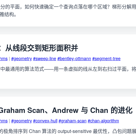
划分的平面，如何快速确定一个查询点落在哪个区域？梯形分解
的优雅结构。
：从线段交到矩形面积并
thms
|
#geometry
#sweep-line
#bentley-ottmann
#segment-tree
何中最通用的算法范式——用一条虚拟的线从左到右扫过平面，
aham Scan、Andrew 与 Chan 的进化
thms
|
#geometry
#convex-hull
#graham-scan
#chan-algorithm
an 的极角排序到 Chan 算法的 output-sensitive 最优性，凸