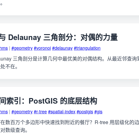
维。
 图与 Delaunay 三角剖分：对偶的力量
thms
|
#geometry
#voronoi
#delaunay
#triangulation
和 Delaunay 三角剖分是计算几何中最优美的对偶结构。从最近邻
无处不在。
与空间索引：PostGIS 的底层结构
thms
|
#geometry
#r-tree
#spatial-index
#postgis
#gis
在数百万个多边形中快速找到附近的餐厅？R-tree 用层级化的
为对数级查询。