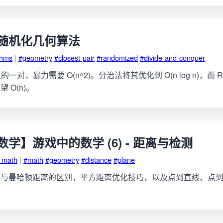
随机化几何算法
thms
|
#geometry
#closest-pair
#randomized
#divide-and-conquer
的一对，暴力需要 O(n^2)。分治法将其优化到 O(n log n)，而 R
 O(n)。
学】游戏中的数学 (6) - 距离与检测
_math
|
#math
#geometry
#distance
#plane
离与曼哈顿距离的区别，平方距离优化技巧，以及点到直线、点