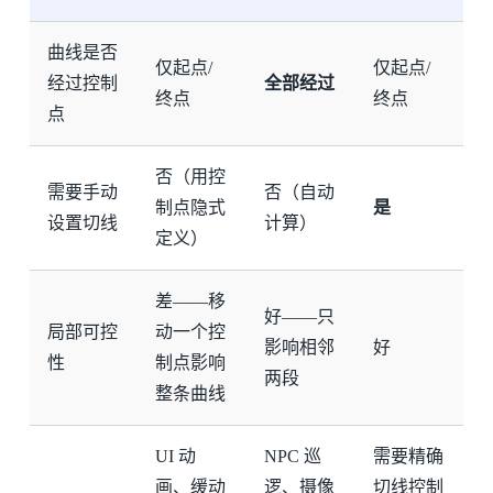
曲线是否
仅起点/
仅起点/
经过控制
全部经过
终点
终点
点
否（用控
需要手动
否（自动
制点隐式
是
设置切线
计算）
定义）
差——移
好——只
局部可控
动一个控
影响相邻
好
性
制点影响
两段
整条曲线
UI 动
NPC 巡
需要精确
画、缓动
逻、摄像
切线控制