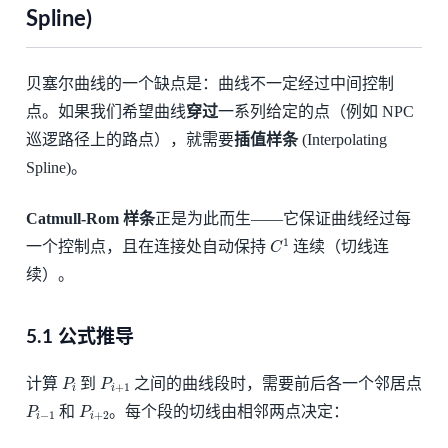
Spline)
贝塞尔曲线的一个缺点是：曲线不一定经过中间控制
点。如果我们希望曲线
穿过
一系列给定的点（例如 NPC
巡逻路径上的路点），就需要
插值样条
(Interpolating
Spline)。
Catmull-Rom 样条
正是为此而生——它保证曲线经过每
C
1
一个控制点，且在连接处自动保持
连续（切线连
续）。
5.1 公式推导
P
i
P
i
+
1
计算
到
之间的曲线段时，需要前后各一个邻居点
P
i
−
1
P
i
+
2
和
。每个段的切线由相邻两点决定：