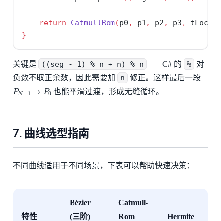
return
CatmullRom
(
p0
,
 p1
,
 p2
,
 p3
,
 tLocal
}
关键是
((seg - 1) % n + n) % n
——C# 的
%
对
负数不取正余数，因此需要加
n
修正。这样最后一段
P
N
−
1
→
P
0
也能平滑过渡，形成无缝循环。
7. 曲线选型指南
不同曲线适用于不同场景，下表可以帮助快速决策：
Bézier
Catmull-
特性
(三阶)
Rom
Hermite