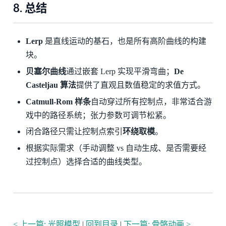
8. 总结
Lerp
是直线运动的基石，也是所有高阶曲线的构建
块。
贝塞尔曲线
通过嵌套 Lerp 实现平滑弯曲；
De
Casteljau 算法
提供了直观且数值稳定的求值方式。
Catmull-Rom 样条
自动穿过所有控制点，非常适合游
戏中的路径系统；张力参数可调节松紧。
闭合路径只需让控制点索引
环绕取模
。
根据实际需求（手动调整 vs 自动生成、是否需要经
过控制点）选择合适的曲线类型。
< 上一篇: 光照模型
|
回到目录
|
下一篇: 骨骼动画 >