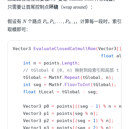
只需要让首尾控制点
环绕
（wrap around）：
N
P
0
,
P
1
,
…
,
P
N
−
1
假设有
个路点
，计算每一段时，索引
取模即可：
Vector3 
EvaluateClosedCatmullRom
(
Vector3
[]
 p
float
 alph
int
 n 
=
 points
.
Length
;
// tGlobal ∈ [0, n) 映射到段索引和局部 t
    tGlobal 
=
 Mathf
.
Repeat
(
tGlobal
,
 n
);
int
 seg 
=
 Mathf
.
FloorToInt
(
tGlobal
);
float
 tLocal 
=
 tGlobal 
-
 seg
;
    Vector3 p0 
=
 points
[((
seg 
-
1
)
%
 n 
+
 n
)
    Vector3 p1 
=
 points
[
seg 
%
 n
];
    Vector3 p2 
=
 points
[(
seg 
+
1
)
%
 n
];
    Vector3 p3 
=
 points
[(
seg 
+
2
)
%
 n
];