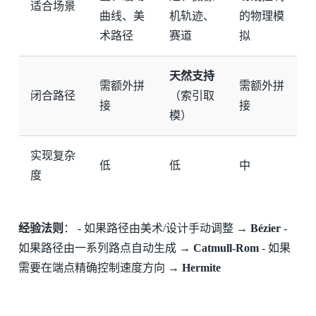
适合场景
曲线、美
机轨迹、
的物理模
术路径
赛道
拟
天然支持
需额外拼
需额外拼
闭合路径
（索引取
接
接
模）
实现复杂
低
低
中
度
经验法则
： - 如果路径由美术/设计手动调整 →
Bézier
-
如果路径由一系列路点自动生成 →
Catmull-Rom
- 如果
需要在端点精确控制速度方向 →
Hermite