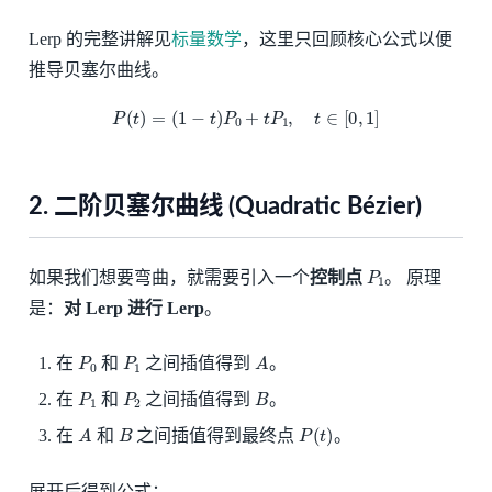
Lerp 的完整讲解见
标量数学
，这里只回顾核心公式以便
推导贝塞尔曲线。
P
(
t
)
=
(
1
−
t
)
P
0
+
t
P
1
,
t
∈
[
0
,
1
]
2. 二阶贝塞尔曲线 (Quadratic Bézier)
P
1
如果我们想要弯曲，就需要引入一个
控制点
。 原理
是：
对 Lerp 进行 Lerp
。
P
0
P
1
A
在
和
之间插值得到
。
P
1
P
2
B
在
和
之间插值得到
。
A
B
P
(
t
)
在
和
之间插值得到最终点
。
展开后得到公式：