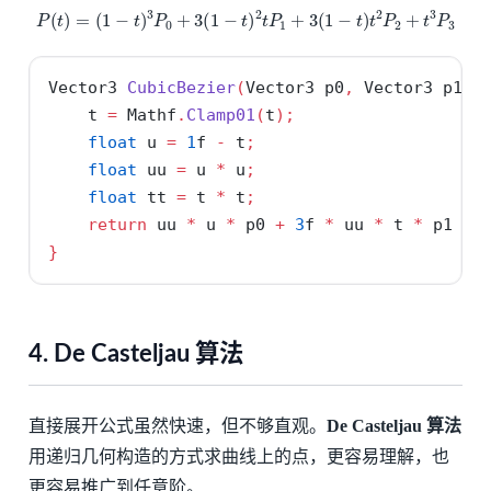
P
(
t
)
=
(
1
−
t
)
3
P
0
+
3
(
1
−
t
)
2
t
P
1
+
3
(
1
−
t
)
t
2
P
2
+
t
3
P
3
Vector3 
CubicBezier
(
Vector3 p0
,
 Vector3 p1
,
 
    t 
=
 Mathf
.
Clamp01
(
t
);
float
 u 
=
1
f 
-
 t
;
float
 uu 
=
 u 
*
 u
;
float
 tt 
=
 t 
*
 t
;
return
 uu 
*
 u 
*
 p0 
+
3
f 
*
 uu 
*
 t 
*
 p1 
+
}
4. De Casteljau 算法
直接展开公式虽然快速，但不够直观。
De Casteljau 算法
用递归几何构造的方式求曲线上的点，更容易理解，也
更容易推广到任意阶。