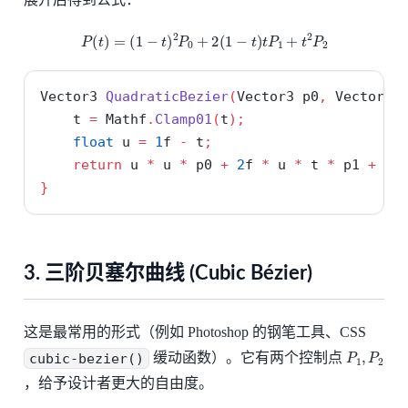
P
(
t
)
=
(
1
−
t
)
2
P
0
+
2
(
1
−
t
)
t
P
1
+
t
2
P
2
Vector3 
QuadraticBezier
(
Vector3 p0
,
 Vector3 
    t 
=
 Mathf
.
Clamp01
(
t
);
float
 u 
=
1
f 
-
 t
;
return
 u 
*
 u 
*
 p0 
+
2
f 
*
 u 
*
 t 
*
 p1 
+
 t 
}
3. 三阶贝塞尔曲线 (Cubic Bézier)
这是最常用的形式（例如 Photoshop 的钢笔工具、CSS
P
1
,
P
2
cubic-bezier()
缓动函数）。它有两个控制点
，给予设计者更大的自由度。