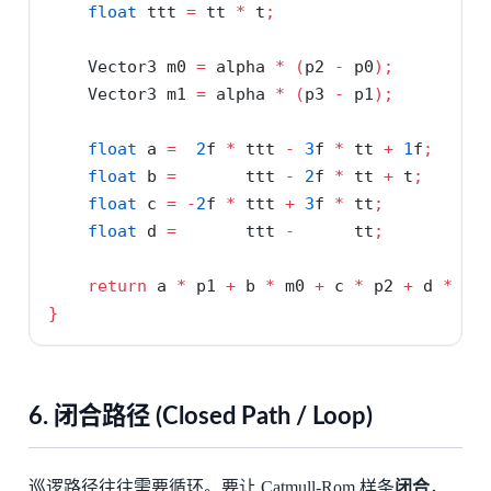
float
 ttt 
=
 tt 
*
 t
;
    Vector3 m0 
=
 alpha 
*
(
p2 
-
 p0
);
    Vector3 m1 
=
 alpha 
*
(
p3 
-
 p1
);
float
 a 
=
2
f 
*
 ttt 
-
3
f 
*
 tt 
+
1
f
;
float
 b 
=
       ttt 
-
2
f 
*
 tt 
+
 t
;
float
 c 
=
-
2
f 
*
 ttt 
+
3
f 
*
 tt
;
float
 d 
=
       ttt 
-
      tt
;
return
 a 
*
 p1 
+
 b 
*
 m0 
+
 c 
*
 p2 
+
 d 
*
 m1
}
6. 闭合路径 (Closed Path / Loop)
巡逻路径往往需要循环。要让 Catmull-Rom 样条
闭合
，