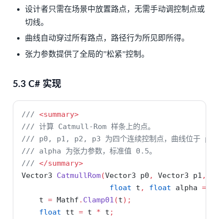
设计者只需在场景中放置路点，无需手动调控制点或
切线。
曲线自动穿过所有路点，路径行为所见即所得。
张力参数提供了全局的”松紧”控制。
5.3 C# 实现
/// 
<summary>
/// 计算 Catmull-Rom 样条上的点。
/// p0, p1, p2, p3 为四个连续控制点，曲线位于 p1
/// alpha 为张力参数，标准值 0.5。
/// 
</summary>
Vector3 
CatmullRom
(
Vector3 p0
,
 Vector3 p1
,
 V
float
 t
,
float
 alpha 
=
0
    t 
=
 Mathf
.
Clamp01
(
t
);
float
 tt 
=
 t 
*
 t
;