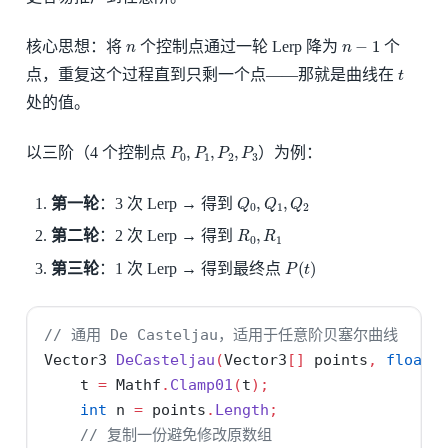
n
n
−
1
核心思想：将
个控制点通过一轮 Lerp 降为
个
t
点，重复这个过程直到只剩一个点——那就是曲线在
处的值。
P
0
,
P
1
,
P
2
,
P
3
以三阶（4 个控制点
）为例：
Q
0
,
Q
1
,
Q
2
第一轮
：3 次 Lerp → 得到
R
0
,
R
1
第二轮
：2 次 Lerp → 得到
P
(
t
)
第三轮
：1 次 Lerp → 得到最终点
// 通用 De Casteljau，适用于任意阶贝塞尔曲线
Vector3 
DeCasteljau
(
Vector3
[]
 points
,
float
 
    t 
=
 Mathf
.
Clamp01
(
t
);
int
 n 
=
 points
.
Length
;
// 复制一份避免修改原数组