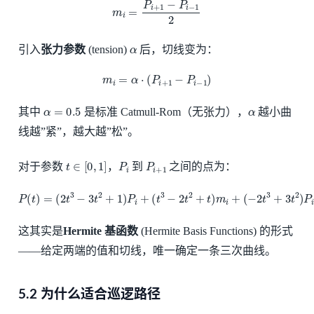
m
i
=
P
i
+
1
−
P
i
−
1
2
α
引入
张力参数
(tension)
后，切线变为：
m
i
=
α
⋅
(
P
i
+
1
−
P
i
−
1
)
α
=
0.5
α
其中
是标准 Catmull-Rom（无张力），
越小曲
线越”紧”，越大越”松”。
t
∈
[
0
,
1
]
P
i
P
i
+
1
对于参数
，
到
之间的点为：
P
(
t
)
=
(
2
t
3
−
3
t
2
+
1
)
P
i
+
(
(
t
3
t
3
−
−
t
2
2
)
t
2
m
+
i
+
t
)
1
m
i
+
(
−
2
t
3
+
3
t
2
)
P
i
+
1
+
这其实是
Hermite 基函数
(Hermite Basis Functions) 的形式
——给定两端的值和切线，唯一确定一条三次曲线。
5.2 为什么适合巡逻路径