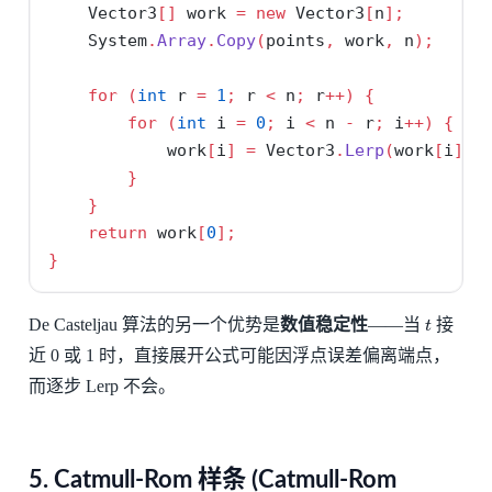
    Vector3
[]
 work 
=
new
 Vector3
[
n
];
    System
.
Array
.
Copy
(
points
,
 work
,
 n
);
for
(
int
 r 
=
1
;
 r 
<
 n
;
 r
++)
{
for
(
int
 i 
=
0
;
 i 
<
 n 
-
 r
;
 i
++)
{
            work
[
i
]
=
 Vector3
.
Lerp
(
work
[
i
],
 
}
}
return
 work
[
0
];
}
t
De Casteljau 算法的另一个优势是
数值稳定性
——当
接
近 0 或 1 时，直接展开公式可能因浮点误差偏离端点，
而逐步 Lerp 不会。
5. Catmull-Rom 样条 (Catmull-Rom