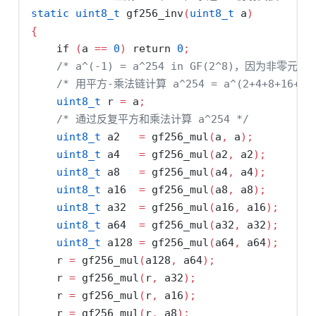
static
uint8_t
 gf256_inv
(
uint8_t
 a
)
{
if
(
a 
==
0
)
return
0
;
/* a^(-1) = a^254 in GF(2^8)，因为非零元素
/* 用平方-乘法链计算 a^254 = a^(2+4+8+16+32+
uint8_t
 r 
=
 a
;
/* 通过反复平方和乘法计算 a^254 */
uint8_t
 a2   
=
 gf256_mul
(
a
,
 a
);
/
uint8_t
 a4   
=
 gf256_mul
(
a2
,
 a2
);
/
uint8_t
 a8   
=
 gf256_mul
(
a4
,
 a4
);
/
uint8_t
 a16  
=
 gf256_mul
(
a8
,
 a8
);
/
uint8_t
 a32  
=
 gf256_mul
(
a16
,
 a16
);
/
uint8_t
 a64  
=
 gf256_mul
(
a32
,
 a32
);
/
uint8_t
 a128 
=
 gf256_mul
(
a64
,
 a64
);
/
    r 
=
 gf256_mul
(
a128
,
 a64
);
/
    r 
=
 gf256_mul
(
r
,
 a32
);
/
    r 
=
 gf256_mul
(
r
,
 a16
);
/
    r 
=
 gf256_mul
(
r
,
 a8
);
/