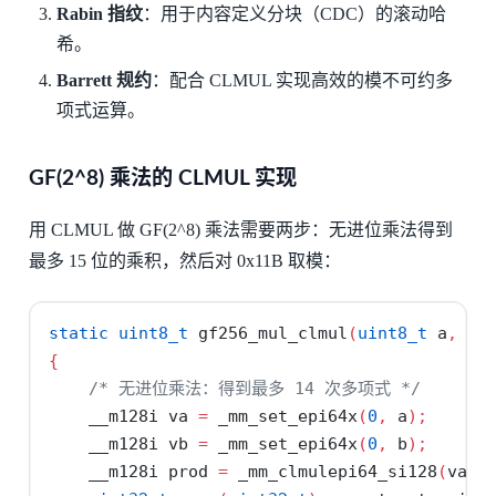
Rabin 指纹
：用于内容定义分块（CDC）的滚动哈
希。
Barrett 规约
：配合 CLMUL 实现高效的模不可约多
项式运算。
GF(2^8) 乘法的 CLMUL 实现
用 CLMUL 做 GF(2^8) 乘法需要两步：无进位乘法得到
最多 15 位的乘积，然后对 0x11B 取模：
static
uint8_t
 gf256_mul_clmul
(
uint8_t
 a
,
ui
{
/* 无进位乘法：得到最多 14 次多项式 */
    __m128i va 
=
 _mm_set_epi64x
(
0
,
 a
);
    __m128i vb 
=
 _mm_set_epi64x
(
0
,
 b
);
    __m128i prod 
=
 _mm_clmulepi64_si128
(
va
,
 