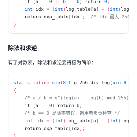
if
(
a 
==
0
||
 b 
==
0
)
return
0
;
int
 idx 
=
(
int
)
log_table
[
a
]
+
(
int
)
log_t
return
 exp_table
[
idx
];
/* idx 最大 254+2
}
除法和求逆
有了对数表，除法和求逆变得极为简单：
static
inline
uint8_t
 gf256_div_log
(
uint8_t
 
{
/* a / b = g^(log(a) - log(b) mod 255) *
if
(
a 
==
0
)
return
0
;
/* b == 0 是除零错误，调用者负责检查 */
int
 idx 
=
(
int
)
log_table
[
a
]
-
(
int
)
log_t
return
 exp_table
[
idx
];
}