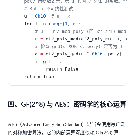
    poly 用整数表示，第 i 位对应 x^i 的系数。"""
# Rabin 不可约性测试
    u 
=
0b10
# u = x
for
 i 
in
range
(
1
, n):
# u = u^2 mod poly (即 x^(2^i) mod po
        u 
=
 gf2_poly_mod(gf2_poly_mul(u, u),
# 检查 gcd(u XOR x, poly) 是否为 1
        g 
=
 gf2_poly_gcd(u 
^
0b10
, poly)
if
 g 
!=
1
:
return
False
return
True
四、GF(2^8) 与 AES：密码学的核心运算
AES（Advanced Encryption Standard）是当今使用最广泛
的对称加密算法，它的内部运算深度依赖 GF(2^8) 算