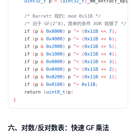
uint32_t
 p 
=
(
uint32_t
)
_mm_extract_epi32
/* Barrett 规约：mod 0x11B */
/* 对于 GF(2^8)，简单的条件 XOR 就够了 */
if
(
p 
&
0x8000
)
 p 
^=
(
0x11B
<<
7
);
if
(
p 
&
0x4000
)
 p 
^=
(
0x11B
<<
6
);
if
(
p 
&
0x2000
)
 p 
^=
(
0x11B
<<
5
);
if
(
p 
&
0x1000
)
 p 
^=
(
0x11B
<<
4
);
if
(
p 
&
0x0800
)
 p 
^=
(
0x11B
<<
3
);
if
(
p 
&
0x0400
)
 p 
^=
(
0x11B
<<
2
);
if
(
p 
&
0x0200
)
 p 
^=
(
0x11B
<<
1
);
if
(
p 
&
0x0100
)
 p 
^=
0x11B
;
return
(
uint8_t
)
p
;
}
六、对数/反对数表：快速 GF 乘法