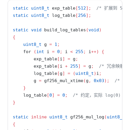
static
uint8_t
 exp_table
[
512
];
/* 扩展到 512
static
uint8_t
 log_table
[
256
];
static
void
 build_log_tables
(
void
)
{
uint8_t
 g 
=
1
;
for
(
int
 i 
=
0
;
 i 
<
255
;
 i
++)
{
        exp_table
[
i
]
=
 g
;
        exp_table
[
i 
+
255
]
=
 g
;
/* 冗余映射，
        log_table
[
g
]
=
(
uint8_t
)
i
;
        g 
=
 gf256_mul_xtime
(
g
,
0x03
);
/* g 
}
    log_table
[
0
]
=
0
;
/* 约定，实际 log(0) 无
}
static
inline
uint8_t
 gf256_mul_log
(
uint8_t
 
{