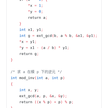
*
x 
=
1
;
*
y 
=
0
;
return
 a
;
}
int
 x1
,
 y1
;
int
 g 
=
 ext_gcd
(
b
,
 a 
%
 b
,
&
x1
,
&
y1
);
*
x 
=
 y1
;
*
y 
=
 x1 
-
(
a 
/
 b
)
*
 y1
;
return
 g
;
}
/* 求 a 在模 p 下的逆元 */
int
 mod_inv
(
int
 a
,
int
 p
)
{
int
 x
,
 y
;
    ext_gcd
(
a
,
 p
,
&
x
,
&
y
);
return
((
x 
%
 p
)
+
 p
)
%
 p
;
}