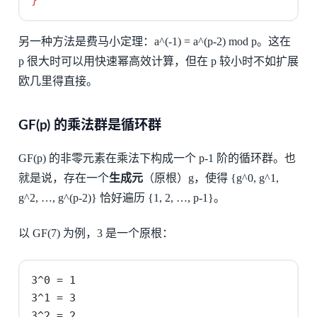
另一种方法是费马小定理：a^(-1) = a^(p-2) mod p。这在
p 很大时可以用快速幂高效计算，但在 p 较小时不如扩展
欧几里得直接。
GF(p) 的乘法群是循环群
GF(p) 的非零元素在乘法下构成一个 p-1 阶的循环群。也
就是说，存在一个
生成元
（原根）g，使得 {g^0, g^1,
g^2, …, g^(p-2)} 恰好遍历 {1, 2, …, p-1}。
以 GF(7) 为例，3 是一个原根：
3^0 = 1

3^1 = 3

3^2 = 2
