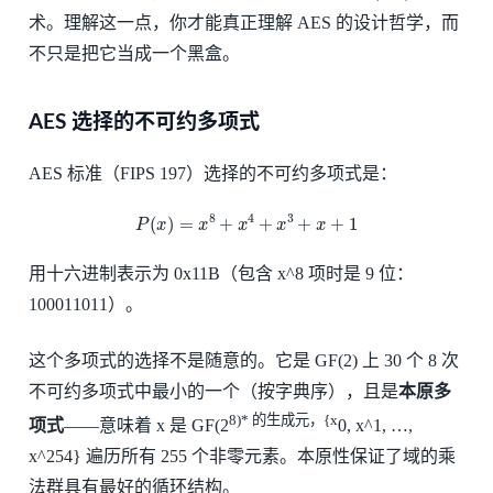
术。理解这一点，你才能真正理解 AES 的设计哲学，而
不只是把它当成一个黑盒。
AES 选择的不可约多项式
AES 标准（FIPS 197）选择的不可约多项式是：
P
(
x
)
=
x
8
+
x
4
+
x
3
+
x
+
1
用十六进制表示为 0x11B（包含 x^8 项时是 9 位：
100011011）。
这个多项式的选择不是随意的。它是 GF(2) 上 30 个 8 次
不可约多项式中最小的一个（按字典序），且是
本原多
8)* 的生成元，{x
项式
——意味着 x 是 GF(2
0, x^1, …,
x^254} 遍历所有 255 个非零元素。本原性保证了域的乘
法群具有最好的循环结构。