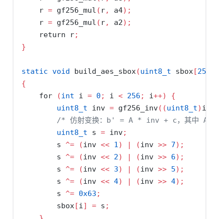
    r 
=
 gf256_mul
(
r
,
 a4
);
/
    r 
=
 gf256_mul
(
r
,
 a2
);
/
return
 r
;
}
static
void
 build_aes_sbox
(
uint8_t
 sbox
[
256
]
{
for
(
int
 i 
=
0
;
 i 
<
256
;
 i
++)
{
uint8_t
 inv 
=
 gf256_inv
((
uint8_t
)
i
);
/* 仿射变换：b' = A * inv + c，其中 A 
uint8_t
 s 
=
 inv
;
        s 
^=
(
inv 
<<
1
)
|
(
inv 
>>
7
);
        s 
^=
(
inv 
<<
2
)
|
(
inv 
>>
6
);
        s 
^=
(
inv 
<<
3
)
|
(
inv 
>>
5
);
        s 
^=
(
inv 
<<
4
)
|
(
inv 
>>
4
);
        s 
^=
0x63
;
        sbox
[
i
]
=
 s
;
}