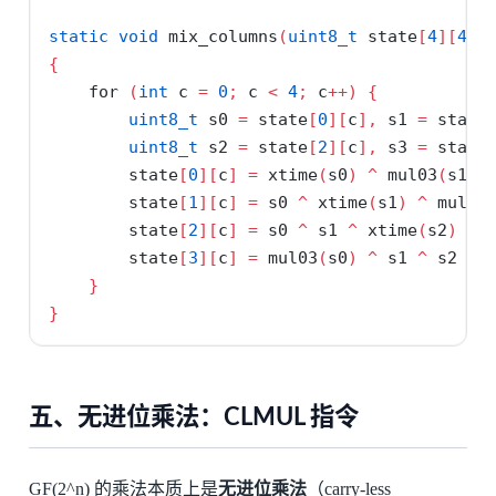
static
void
 mix_columns
(
uint8_t
 state
[
4
][
4
])
{
for
(
int
 c 
=
0
;
 c 
<
4
;
 c
++)
{
uint8_t
 s0 
=
 state
[
0
][
c
],
 s1 
=
 state
uint8_t
 s2 
=
 state
[
2
][
c
],
 s3 
=
 state
        state
[
0
][
c
]
=
 xtime
(
s0
)
^
 mul03
(
s1
)
        state
[
1
][
c
]
=
 s0 
^
 xtime
(
s1
)
^
 mul03
        state
[
2
][
c
]
=
 s0 
^
 s1 
^
 xtime
(
s2
)
^
 
        state
[
3
][
c
]
=
 mul03
(
s0
)
^
 s1 
^
 s2 
^
 
}
}
五、无进位乘法：CLMUL 指令
GF(2^n) 的乘法本质上是
无进位乘法
（carry-less