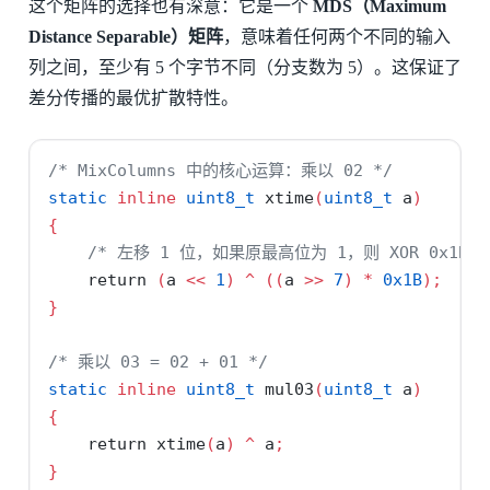
这个矩阵的选择也有深意：它是一个
MDS（Maximum
Distance Separable）矩阵
，意味着任何两个不同的输入
列之间，至少有 5 个字节不同（分支数为 5）。这保证了
差分传播的最优扩散特性。
/* MixColumns 中的核心运算：乘以 02 */
static
inline
uint8_t
 xtime
(
uint8_t
 a
)
{
/* 左移 1 位，如果原最高位为 1，则 XOR 0x1B（即
return
(
a 
<<
1
)
^
((
a 
>>
7
)
*
0x1B
);
}
/* 乘以 03 = 02 + 01 */
static
inline
uint8_t
 mul03
(
uint8_t
 a
)
{
return
 xtime
(
a
)
^
 a
;
}