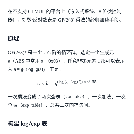
在不支持 CLMUL 的平台上（嵌入式系统、8 位微控制
器），对数/反对数表是 GF(2^8) 乘法的经典加速手段。
原理
GF(2^8)* 是一个 255 阶的循环群，选定一个生成元
g（AES 中常用 g = 0x03），任意非零元素 a 都可以表示
为 a = g^(log_g(a))。于是：
a
×
b
=
g
(
log
g
(
a
)
+
log
g
(
b
)
)
mod
255
一次乘法变成了两次查表（log_table）、一次加法、一次
查表（exp_table），总共三次内存访问。
构建 log/exp 表