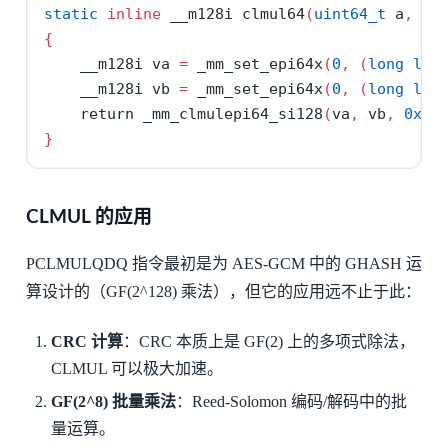
static
inline
 __m128i clmul64
(
uint64_t
 a
,
ui
{
    __m128i va 
=
 _mm_set_epi64x
(
0
,
(
long
lon
    __m128i vb 
=
 _mm_set_epi64x
(
0
,
(
long
lon
return
 _mm_clmulepi64_si128
(
va
,
 vb
,
0x00
}
CLMUL 的应用
PCLMULQDQ 指令最初是为 AES-GCM 中的 GHASH 运
算设计的（GF(2^128) 乘法），但它的应用远不止于此：
CRC 计算
：CRC 本质上是 GF(2) 上的多项式除法，
CLMUL 可以极大加速。
GF(2^8) 批量乘法
：Reed-Solomon 编码/解码中的批
量运算。