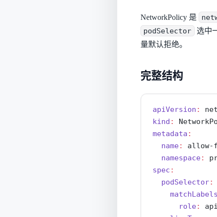
NetworkPolicy 是
net
podSelector
选中一
量默认拒绝。
完整结构
apiVersion
:
 ne
kind
:
 NetworkP
metadata
:
name
:
 allow-
namespace
:
 p
spec
:
podSelector
:
matchLabel
role
:
 ap