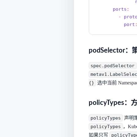
ports
:
-
prot
port
podSelector
spec.podSelector
metav1.LabelSele
{}
选中当前 Names
policyTypes
policyTypes
声明
policyTypes
，Kub
如果只写
policyTyp