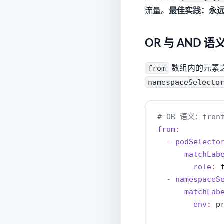
流量。
最佳实践：永
OR 与 AND 
from
数组内的元素
namespaceSelecto
# OR 语义：front
from
:
-
podSelecto
matchLab
role
:
 
-
namespaceS
matchLab
env
:
 p