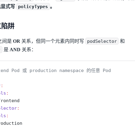
远显式写
policyTypes
。
语义陷阱
之间是
OR
关系，但同一个元素内同时写
podSelector
和
r
是
AND
关系：
end Pod 或 production namespace 的任意 Pod
r
:
els
:
frontend
elector
:
els
:
roduction