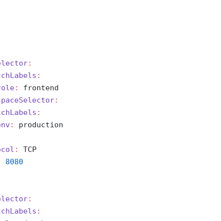
elector
:
tchLabels
:
role
:
 frontend
spaceSelector
:
tchLabels
:
env
:
 production
ocol
:
 TCP
:
8080
elector
:
tchLabels
: