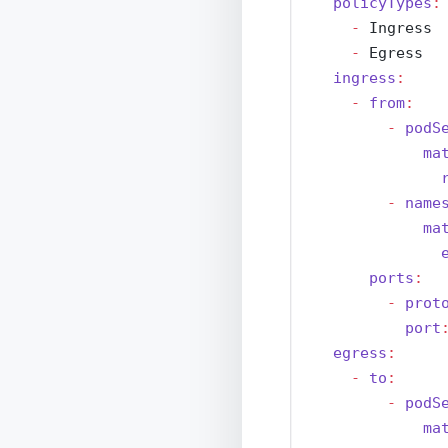
policyTypes
:
-
 Ingress
-
 Egress
ingress
:
-
from
:
-
podS
ma
-
name
ma
ports
:
-
prot
port
egress
:
-
to
:
-
podS
ma