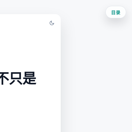
目录
】
通：不只是