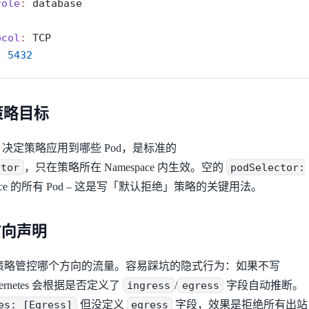
role
:
 database
ocol
:
 TCP
:
5432
：策略目标
决定策略应用到哪些 Pod，是标准的
ctor
，只在策略所在 Namespace 内生效。空的
podSelector:
pace 的所有 Pod – 这是写「默认拒绝」策略的关键用法。
：方向声明
策略管控哪个方向的流量。容易踩坑的隐式行为：如果不写
ernetes 会根据是否定义了
ingress
/
egress
字段自动推断。
es: [Egress]
但没定义
egress
字段，效果是拒绝所有出站