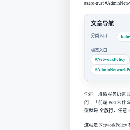
#zero-trust
#AdminNetwo
文章导航
分类入口
kube
标签入口
#NetworkPolicy
#AdminNetworkPo
你把一堆微服务扔进 Ku
问：「前端 Pod 为什
型就是
全放行
，任意 
这就是 NetworkPol