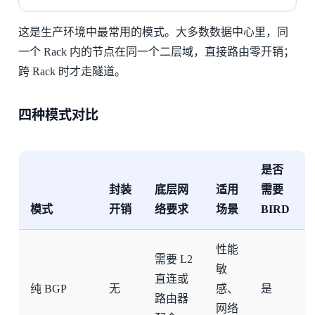
这是生产环境中最常用的模式。大多数数据中心里，同
一个 Rack 内的节点在同一个二层域，直接路由零开销；
跨 Rack 时才走隧道。
四种模式对比
是否
封装
底层网
适用
需要
模式
开销
络要求
场景
BIRD
性能
需要 L2
敏
直连或
纯 BGP
无
感、
是
路由器
网络