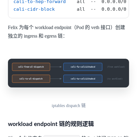
cali-to-hep-forward
    all  
--
  0.0.0.0/0  0
cali-cidr-block
        all  
--
  0.0.0.0/0  0
Felix 为每个 workload endpoint（Pod 的 veth 接口）创建
独立的 ingress 和 egress 链：
iptables dispatch 链
workload endpoint 链的规则逻辑