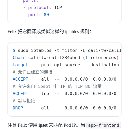
ports
:
-
protocol
:
 TCP
port
:
80
Felix 把它翻译成类似这样的 iptables 规则：
$
 sudo iptables 
-t
 filter 
-L
 cali-tw-cali123
Chain
 cali-tw-cali1234abcd 
(
1
 references
)
target
     prot opt source    destination
# 允许已建立的连接
ACCEPT
     all  
--
  0.0.0.0/0  0.0.0.0/0  ct
# 允许来自 ipset 中 IP 的 TCP 80 流量
ACCEPT
     tcp  
--
  0.0.0.0/0  0.0.0.0/0  ma
# 默认拒绝
DROP
       all  
--
  0.0.0.0/0  0.0.0.0/0
注意 Felix 使用
ipset
来匹配 Pod IP。当
app=frontend