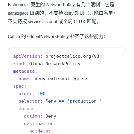
Kubernetes 原生的 NetworkPolicy 有几个限制：它是
namespace 级别的，不支持 deny 规则（只能白名单），
不支持按 service account 或全局 CIDR 匹配。
Calico 的 GlobalNetworkPolicy 补齐了这些能力：
apiVersion
:
 projectcalico.org/v3
kind
:
 GlobalNetworkPolicy
metadata
:
name
:
 deny-external-egress
spec
:
order
:
100
selector
:
"env == 'production'"
egress
:
-
action
:
 Deny
destination
:
notNets
: