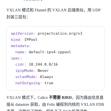
VXLAN 模式和 Flannel 的 VXLAN 后端类似，用 UDP
封装三层包：
apiVersion
:
 projectcalico.org/v3
kind
:
 IPPool
metadata
:
name
:
 default-ipv4-ippool
spec
:
cidr
:
 10.244.0.0/16
ipipMode
:
 Never
vxlanMode
:
 Always
natOutgoing
:
true
VXLAN 模式下，Calico
不需要 BIRD
，因为路由信息直
接从 datastore 获取，由 Felix 编程到内核的 VXLAN FDB