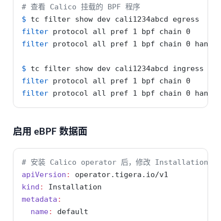
# 查看 Calico 挂载的 BPF 程序
$
 tc filter show dev cali1234abcd egress
filter
 protocol all pref 1 bpf chain 0
filter
 protocol all pref 1 bpf chain 0 handl
$
 tc filter show dev cali1234abcd ingress
filter
 protocol all pref 1 bpf chain 0
filter
 protocol all pref 1 bpf chain 0 handl
启用 eBPF 数据面
# 安装 Calico operator 后，修改 Installation 
apiVersion
:
 operator.tigera.io/v1
kind
:
 Installation
metadata
:
name
:
 default