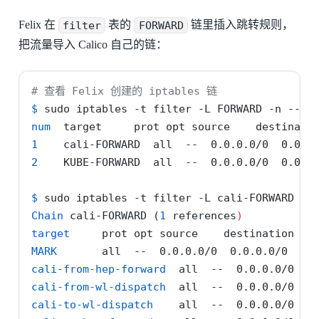
Felix 在
filter
表的
FORWARD
链里插入跳转规则，
把流量导入 Calico 自己的链：
# 查看 Felix 创建的 iptables 链
$
 sudo iptables 
-t
 filter 
-L
 FORWARD 
-n
--li
num
  target     prot opt source    destinati
1
    cali-FORWARD  all  
--
  0.0.0.0/0  0.0.0
2
    KUBE-FORWARD  all  
--
  0.0.0.0/0  0.0.0
$
 sudo iptables 
-t
 filter 
-L
 cali-FORWARD 
-n
Chain
 cali-FORWARD 
(
1
 references
)
target
     prot opt source    destination
MARK
       all  
--
  0.0.0.0/0  0.0.0.0/0  MA
cali-from-hep-forward
  all  
--
  0.0.0.0/0  0
cali-from-wl-dispatch
  all  
--
  0.0.0.0/0  0
cali-to-wl-dispatch
    all  
--
  0.0.0.0/0  0