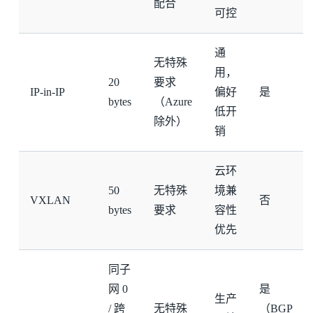
配合
可控
通
无特殊
用，
20
要求
IP-in-IP
偏好
是
bytes
（Azure
低开
除外）
销
云环
50
无特殊
境兼
VXLAN
否
bytes
要求
容性
优先
同子
网 0
是
生产
/ 跨
无特殊
（BGP