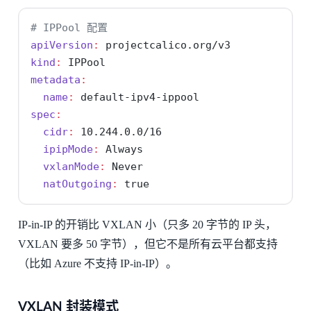
# IPPool 配置
apiVersion
:
 projectcalico.org/v3
kind
:
 IPPool
metadata
:
name
:
 default-ipv4-ippool
spec
:
cidr
:
 10.244.0.0/16
ipipMode
:
 Always
vxlanMode
:
 Never
natOutgoing
:
true
IP-in-IP 的开销比 VXLAN 小（只多 20 字节的 IP 头，
VXLAN 要多 50 字节），但它不是所有云平台都支持
（比如 Azure 不支持 IP-in-IP）。
VXLAN 封装模式