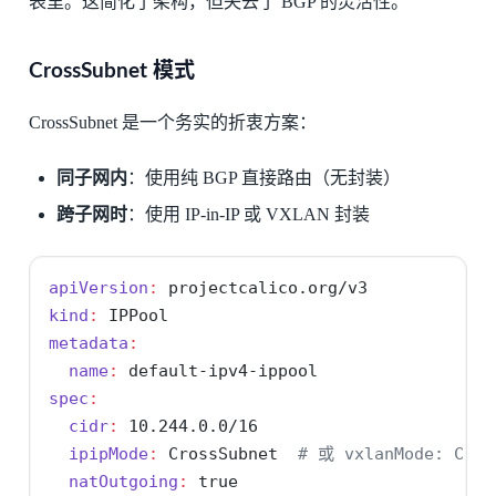
表里。这简化了架构，但失去了 BGP 的灵活性。
CrossSubnet 模式
CrossSubnet 是一个务实的折衷方案：
同子网内
：使用纯 BGP 直接路由（无封装）
跨子网时
：使用 IP-in-IP 或 VXLAN 封装
apiVersion
:
 projectcalico.org/v3
kind
:
 IPPool
metadata
:
name
:
 default-ipv4-ippool
spec
:
cidr
:
 10.244.0.0/16
ipipMode
:
 CrossSubnet
  # 或 vxlanMode: Cros
natOutgoing
:
true