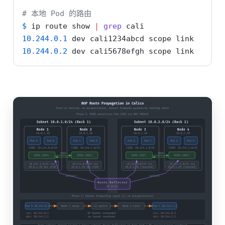
# 本地 Pod 的路由
$
 ip route show 
|
grep
 cali
10.244.0.1
 dev cali1234abcd scope link
10.244.0.2
 dev cali5678efgh scope link