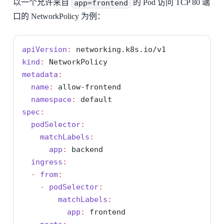
以一个允许来自
app=frontend
的 Pod 访问 TCP 80 端
口的 NetworkPolicy 为例：
apiVersion
:
 networking.k8s.io/v1
kind
:
 NetworkPolicy
metadata
:
name
:
 allow-frontend
namespace
:
 default
spec
:
podSelector
:
matchLabels
:
app
:
 backend
ingress
:
-
from
:
-
podSelector
:
matchLabels
:
app
:
 frontend