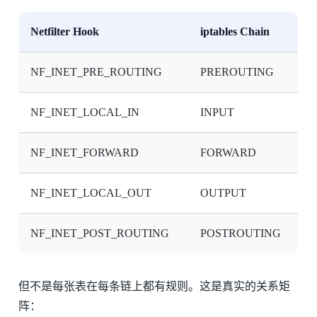
Netfilter Hook
iptables Chain
NF_INET_PRE_ROUTING
PREROUTING
NF_INET_LOCAL_IN
INPUT
NF_INET_FORWARD
FORWARD
NF_INET_LOCAL_OUT
OUTPUT
NF_INET_POST_ROUTING
POSTROUTING
但不是每张表在每条链上都有规则。这是真实的关系矩
阵：