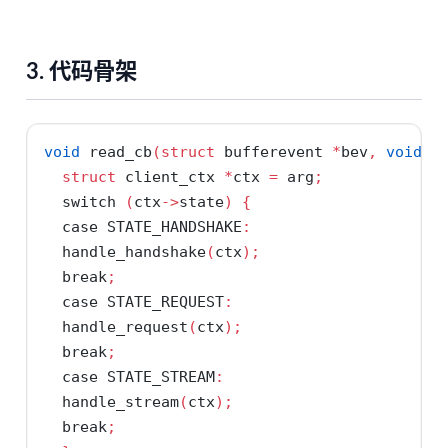
3. 代码骨架
void
 read_cb
(
struct
 bufferevent 
*
bev
,
void
*
struct
 client_ctx 
*
ctx 
=
 arg
;
switch
(
ctx
->
state
)
{
case
 STATE_HANDSHAKE
:
  handle_handshake
(
ctx
);
break
;
case
 STATE_REQUEST
:
  handle_request
(
ctx
);
break
;
case
 STATE_STREAM
:
  handle_stream
(
ctx
);
break
;