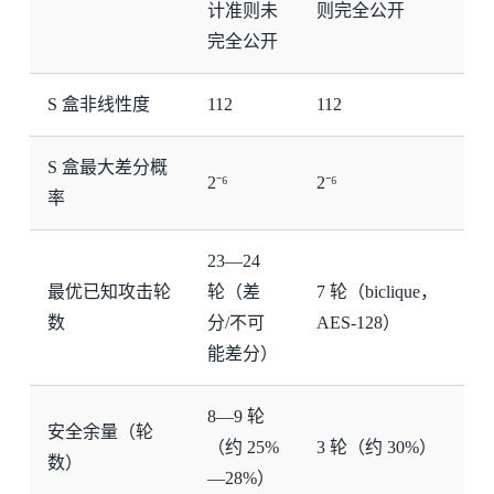
计准则未
则完全公开
完全公开
S 盒非线性度
112
112
S 盒最大差分概
2⁻⁶
2⁻⁶
率
23—24
最优已知攻击轮
轮（差
7 轮（biclique，
数
分/不可
AES-128）
能差分）
8—9 轮
安全余量（轮
（约 25%
3 轮（约 30%）
数）
—28%）