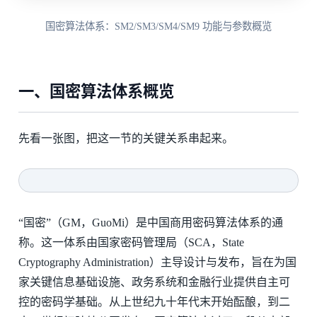
国密算法体系：SM2/SM3/SM4/SM9 功能与参数概览
一、国密算法体系概览
先看一张图，把这一节的关键关系串起来。
“国密”（GM，GuoMi）是中国商用密码算法体系的通
称。这一体系由国家密码管理局（SCA，State
Cryptography Administration）主导设计与发布，旨在为国
家关键信息基础设施、政务系统和金融行业提供自主可
控的密码学基础。从上世纪九十年代末开始酝酿，到二