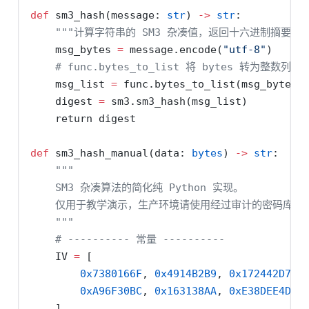
def
 sm3_hash(message: 
str
) 
->
str
:
"""计算字符串的 SM3 杂凑值，返回十六进制摘要。"
    msg_bytes 
=
 message.encode(
"utf-8"
)
# func.bytes_to_list 将 bytes 转为整数列表
    msg_list 
=
 func.bytes_to_list(msg_bytes)
    digest 
=
 sm3.sm3_hash(msg_list)
return
 digest
def
 sm3_hash_manual(data: 
bytes
) 
->
str
:
"""
    SM3 杂凑算法的简化纯 Python 实现。
    仅用于教学演示，生产环境请使用经过审计的密码库。
    """
# ---------- 常量 ----------
    IV 
=
 [
0x7380166F
, 
0x4914B2B9
, 
0x172442D7
, 
0xA96F30BC
, 
0x163138AA
, 
0xE38DEE4D
, 
    ]