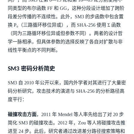
同类型的布尔函数 FF 和 GG，这种分段设计增加了跨阶
段差分传播的不连续性。此外，SM3 的步函数中包含置
换 P₀（三路循环移位异或），而 SHA-256 使用 Σ 函数
（同为三路循环移位异或但参数不同）。两者的设计哲
学一脉相承，但具体参数的选择反映了各自对扩散与非
线性平衡点的不同判断。
SM3 密码分析简史
SM3 自 2010 年公开以来，国内外学者对其进行了大量密
码分析研究，攻击技术的演进与 SHA-256 的分析路径高
度平行：
碰撞攻击方面
，2011 年 Mendel 等人率先给出了对 20 步
简化 SM3 的碰撞攻击。2012 年，Zou 等人将碰撞攻击推
进至 24 步。此后，研究者通过改进差分路径搜索策略和