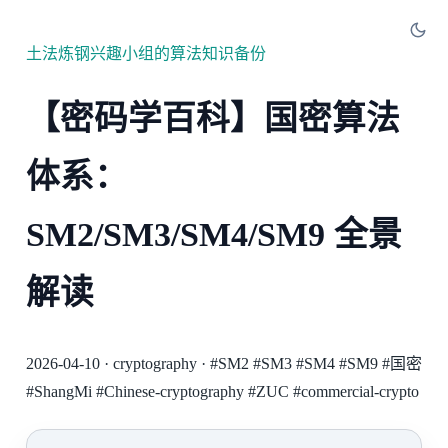
土法炼钢兴趣小组的算法知识备份
【密码学百科】国密算法
体系：
SM2/SM3/SM4/SM9 全景
解读
2026-04-10
·
cryptography
·
#SM2
#SM3
#SM4
#SM9
#国密
#ShangMi
#Chinese-cryptography
#ZUC
#commercial-crypto