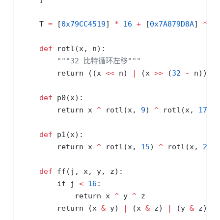
    T 
=
 [
0x79CC4519
] 
*
16
+
 [
0x7A879D8A
] 
*
4
def
 rotl(x, n):
"""32 比特循环左移"""
return
 ((x 
<<
 n) 
|
 (x 
>>
 (
32
-
 n))) 
def
 p0(x):
return
 x 
^
 rotl(x, 
9
) 
^
 rotl(x, 
17
)
def
 p1(x):
return
 x 
^
 rotl(x, 
15
) 
^
 rotl(x, 
23
)
def
 ff(j, x, y, z):
if
 j 
<
16
:
return
 x 
^
 y 
^
 z
return
 (x 
&
 y) 
|
 (x 
&
 z) 
|
 (y 
&
 z)