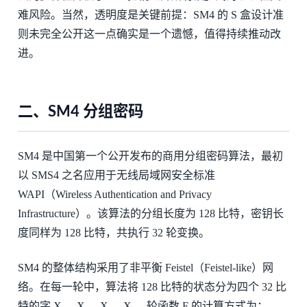
难风险。当然，透明度是关键前提：SM4 的 S 盒设计准
则未完全公开这一点确实是一个遗憾，值得持续推动改
进。
二、SM4 分组密码
SM4 是中国第一个公开发布的商用分组密码算法，最初
以 SMS4 之名应用于无线局域网安全标准
WAPI（Wireless Authentication and Privacy
Infrastructure）。该算法的分组长度为 128 比特，密钥长
度同样为 128 比特，共执行 32 轮变换。
SM4 的整体结构采用了非平衡 Feistel（Feistel-like）网
络。在每一轮中，算法将 128 比特的状态分为四个 32 比
特的字 X₀、X₁、X₂、X₃，轮函数 F 的计算方式为：