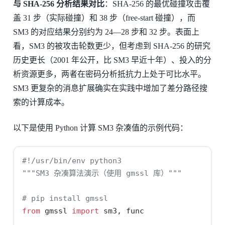
与 SHA-256 分析结果对比
：SHA-256 的最优碰撞攻击覆
盖 31 步（实际碰撞）和 38 步（free-start 碰撞），而
SM3 的对应结果分别约为 24—28 步和 32 步。表面上
看，SM3 的被攻击轮数更少，但考虑到 SHA-256 的研究
历史更长（2001 年公开，比 SM3 早近十年）、投入的分
析资源更多，两者在密码分析抵抗力上处于可比水平。
SM3 更复杂的消息扩展确实在实践中增加了差分路径搜
索的计算成本。
以下是使用 Python 计算 SM3 杂凑值的示例代码：
#!/usr/bin/env python3
"""SM3 杂凑算法演示（使用 gmssl 库）"""
# pip install gmssl
from
 gmssl 
import
 sm3, func