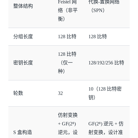
Feistel 网
代换-置换网络
整体结构
络（非平
（SPN）
衡）
分组长度
128 比特
128 比特
128 比特
密钥长度
（仅一
128/192/256 比特
种）
10（128 比特密
轮数
32
钥）
仿射变换
+ GF(2⁸)
GF(2⁸) 逆元 + 仿
S 盒构造
逆元，设
射变换，设计准