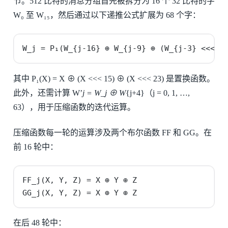
节。512 比特的消息分组首先被拆分为 16 个 32 比特的字
W₀ 至 W₁₅，然后通过以下递推公式扩展为 68 个字：
W_j = P₁(W_{j-16} ⊕ W_{j-9} ⊕ (W_{j-3} <<< 1
其中 P₁(X) = X ⊕ (X <<< 15) ⊕ (X <<< 23) 是置换函数。
此外，还需计算 W’
j = W_j ⊕ W
{j+4}（j = 0, 1, …,
63），用于压缩函数的迭代运算。
压缩函数每一轮的运算涉及两个布尔函数 FF 和 GG。在
前 16 轮中：
FF_j(X, Y, Z) = X ⊕ Y ⊕ Z

GG_j(X, Y, Z) = X ⊕ Y ⊕ Z
在后 48 轮中：