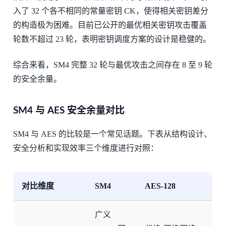
入了 32 个各不相同的常量密钥 CK，使得相关密钥差分
的构造极为困难。目前已公开的最优相关密钥攻击覆盖
轮数不超过 23 轮，表明密钥调度方案的设计是稳健的。
综合来看，SM4 完整 32 轮与最优攻击之间存在 8 至 9 轮
的安全余量。
SM4 与 AES 安全余量对比
SM4 与 AES 的比较是一个常见话题。下表从结构设计、
安全分析和实现效率三个维度进行对照：
对比维度
SM4
AES-128
广义