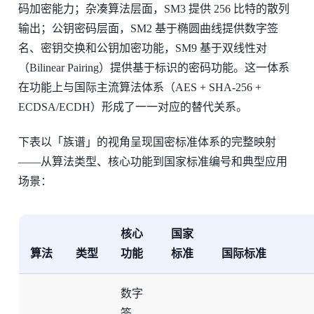
码加密能力；杂凑算法层面，SM3 提供 256 比特的散列
输出；公钥密码层面，SM2 基于椭圆曲线提供数字签
名、密钥交换和公钥加密功能，SM9 基于双线性对
（Bilinear Pairing）提供基于标识的密码功能。这一体系
在功能上与国际主流算法体系（AES + SHA-256 +
ECDSA/ECDH）形成了一一对应的替代关系。
下表以「族谱」的视角呈现国密标准体系的完整映射
——从算法类型、核心功能到国家标准编号和典型应用
场景：
核心
国家
算法
类型
功能
标准
国际标准
数字
签