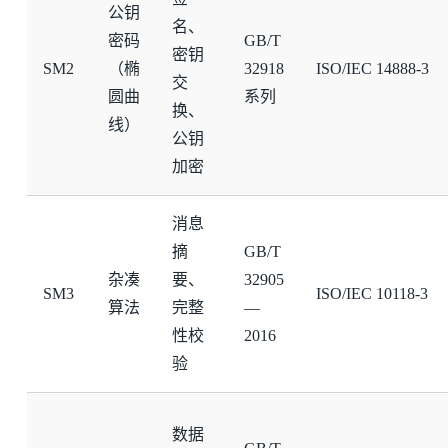
公钥
名、
密码
GB/T
密钥
SM2
（椭
32918
ISO/IEC 14888-3
交
圆曲
系列
换、
线）
公钥
加密
消息
摘
GB/T
杂凑
要、
32905
SM3
ISO/IEC 10118-3
算法
完整
—
性校
2016
验
数据