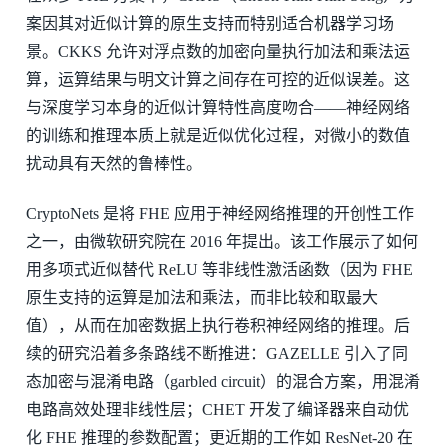
案因其对近似计算的原生支持而特别适合机器学习场
景。CKKS 允许对浮点数的加密向量执行加法和乘法运
算，运算结果与明文计算之间存在可控的近似误差。这
与深度学习本身的近似计算特性高度吻合——神经网络
的训练和推理本质上就是近似优化过程，对微小的数值
扰动具有天然的鲁棒性。
CryptoNets 是将 FHE 应用于神经网络推理的开创性工作
之一，由微软研究院在 2016 年提出。该工作展示了如何
用多项式近似替代 ReLU 等非线性激活函数（因为 FHE
原生支持的运算是加法和乘法，而非比较和取最大
值），从而在加密数据上执行卷积神经网络的推理。后
续的研究沿着多条路线不断推进：GAZELLE 引入了同
态加密与混淆电路（garbled circuit）的混合方案，用混淆
电路高效处理非线性层；CHET 开发了编译器来自动优
化 FHE 推理的参数配置；更近期的工作如 ResNet-20 在