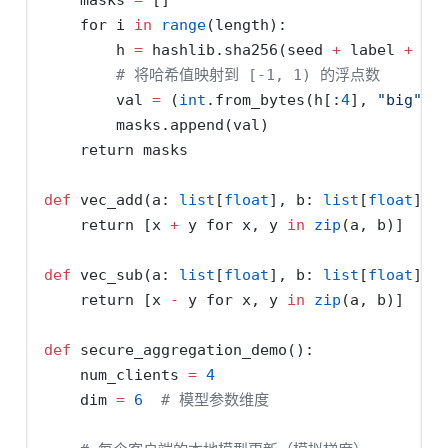
for
 i 
in
range
(length):
        h 
=
 hashlib.sha256(seed 
+
 label 
+
 st
# 将哈希值映射到 [-1, 1) 的浮点数
        val 
=
 (
int
.from_bytes(h[:
4
], 
"big"
) 
        masks.append(val)
return
 masks
def
 vec_add(a: 
list
[
float
], b: 
list
[
float
]) 
return
 [x 
+
 y 
for
 x, y 
in
zip
(a, b)]
def
 vec_sub(a: 
list
[
float
], b: 
list
[
float
]) 
return
 [x 
-
 y 
for
 x, y 
in
zip
(a, b)]
def
 secure_aggregation_demo():
    num_clients 
=
4
    dim 
=
6
# 模型参数维度