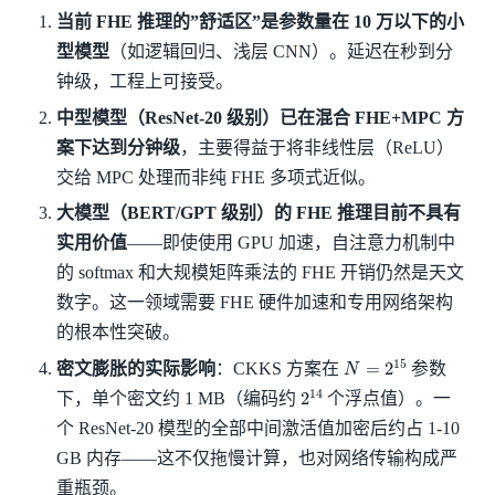
当前 FHE 推理的”舒适区”是参数量在 10 万以下的小
型模型
（如逻辑回归、浅层 CNN）。延迟在秒到分
钟级，工程上可接受。
中型模型（ResNet-20 级别）已在混合 FHE+MPC 方
案下达到分钟级
，主要得益于将非线性层（ReLU）
交给 MPC 处理而非纯 FHE 多项式近似。
大模型（BERT/GPT 级别）的 FHE 推理目前不具有
实用价值
——即使使用 GPU 加速，自注意力机制中
的 softmax 和大规模矩阵乘法的 FHE 开销仍然是天文
数字。这一领域需要 FHE 硬件加速和专用网络架构
的根本性突破。
N
=
2
15
密文膨胀的实际影响
：CKKS 方案在
参数
2
14
下，单个密文约 1 MB（编码约
个浮点值）。一
个 ResNet-20 模型的全部中间激活值加密后约占 1-10
GB 内存——这不仅拖慢计算，也对网络传输构成严
重瓶颈。