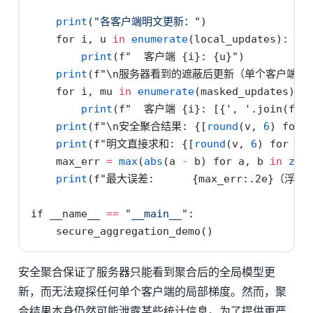
print
(
"各客户端明文更新："
)
for
 i, u 
in
enumerate
(local_updates):
print
(
f"  客户端 
{
i
}
: 
{
u
}
"
)
print
(
f"
\n
服务器看到的遮蔽后更新（单个客户端信
for
 i, mu 
in
enumerate
(masked_updates):
print
(
f"  客户端 
{
i
}
: [
{
', '
.
join(
f'
{
print
(
f"
\n
安全聚合结果: 
{
[
round
(v, 
6
) 
for
 
print
(
f"明文直接求和: 
{
[
round
(v, 
6
) 
for
 v 
    max_err 
=
max
(
abs
(a 
-
 b) 
for
 a, b 
in
zip
print
(
f"最大误差:      
{
max_err
:.2e}
（浮点
if
__name__
==
"__main__"
:
    secure_aggregation_demo()
安全聚合保证了服务器只能看到聚合后的全局模型更
新，而无法窥探任何单个客户端的局部梯度。然而，聚
合结果本身仍然可能泄露某些统计信息。为了提供更严