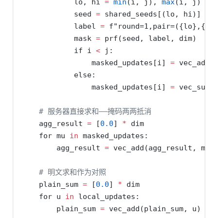
            lo, hi 
=
min
(i, j), 
max
(i, j)
            seed 
=
 shared_seeds[(lo, hi)]
            label 
=
f"round=1,pair=(
{
lo
}
,
{
hi
            mask 
=
 prf(seed, label, dim)
if
 i 
<
 j:
                masked_updates[i] 
=
 vec_add(
else
:
                masked_updates[i] 
=
 vec_sub(
# 服务器直接求和——掩码两两抵消
    agg_result 
=
 [
0.0
] 
*
 dim
for
 mu 
in
 masked_updates:
        agg_result 
=
 vec_add(agg_result, mu)
# 明文求和作为对照
    plain_sum 
=
 [
0.0
] 
*
 dim
for
 u 
in
 local_updates:
        plain_sum 
=
 vec_add(plain_sum, u)