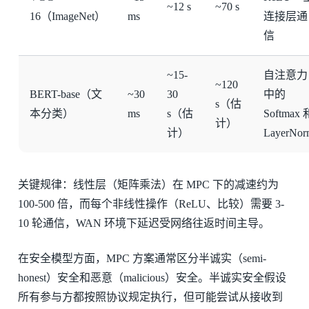
~12 s
~70 s
16（ImageNet）
ms
连接层通
信
~15-
自注意力
~120
BERT-base（文
~30
30
中的
s（估
本分类）
ms
s（估
Softmax 
计）
计）
LayerNor
关键规律：线性层（矩阵乘法）在 MPC 下的减速约为
100-500 倍，而每个非线性操作（ReLU、比较）需要 3-
10 轮通信，WAN 环境下延迟受网络往返时间主导。
在安全模型方面，MPC 方案通常区分半诚实（semi-
honest）安全和恶意（malicious）安全。半诚实安全假设
所有参与方都按照协议规定执行，但可能尝试从接收到