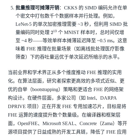
批量推理可摊薄开销
：CKKS 的 SIMD 编码允许在单
个密文中打包数千个数据样本并行处理。例如，
LeNet-5 的单次加密推理需要 ~3 秒，但利用 SIMD 批
2
13
量编码同时处理
个 MNIST 样本时，总时间仅增
至 ~4 秒——等效单样本摊薄延迟降至 ~0.5 ms。这意
味着 FHE 推理在批量场景（如离线批处理医疗影像
筛查）下的吞吐量远优于单次延迟所暗示的水平。
当前业界和学术界正从多个维度推动 FHE 推理的实用
化。在算法层面，研究者探索更高效的多项式近似、更
优的自举（bootstrapping）策略和更适合 FHE 的网络架
构设计。在硬件层面，多家公司（如 Intel、DARPA
DPRIVE 项目）正在开发 FHE 专用加速芯片，目标是将
FHE 运算的速度提升数个数量级。在编译器和框架层
面，OpenFHE、Microsoft SEAL、Concrete（Zama）等开
源项目提供了日益成熟的开发工具链，降低了 FHE 应用