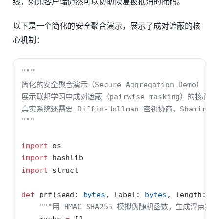
线，剩余客户端仍然可以协助恢复被抵消的掩码。
以下是一个简化的安全聚合演示，展示了成对遮蔽的核
心机制：
"""
简化的安全聚合演示（Secure Aggregation Demo）
展示联邦学习中成对遮蔽（pairwise masking）的核心
真实系统还需要 Diffie-Hellman 密钥协商、Shami
"""
import
 os
import
 hashlib
import
 struct
def
 prf(seed: 
bytes
, label: 
bytes
, length: 
i
"""用 HMAC-SHA256 模拟伪随机函数，生成浮点掩
    masks 
=
 []