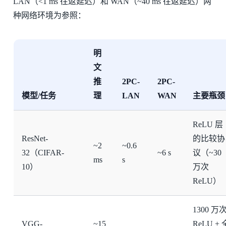
LAN（<1 ms 往返延迟）和 WAN（~40 ms 往返延迟）两
种网络环境为参照：
明
文
推
2PC-
2PC-
模型/任务
理
LAN
WAN
主要瓶颈
ReLU 层
ResNet-
的比较协
~2
~0.6
32（CIFAR-
~6 s
议（~30
ms
s
10）
万次
ReLU）
1300 万
VGG-
~15
ReLU + 