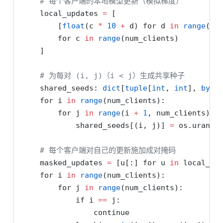
# 每个客户端的本地模型更新（模拟梯度）
    local_updates 
=
 [
        [
float
(c 
*
10
+
 d) 
for
 d 
in
range
(di
for
 c 
in
range
(num_clients)
    ]
# 为每对 (i, j)（i < j）生成共享种子
    shared_seeds: 
dict
[
tuple
[
int
, 
int
], 
byte
for
 i 
in
range
(num_clients):
for
 j 
in
range
(i 
+
1
, num_clients):
            shared_seeds[(i, j)] 
=
 os.urando
# 每个客户端对自己的更新施加成对掩码
    masked_updates 
=
 [u[:] 
for
 u 
in
 local_up
for
 i 
in
range
(num_clients):
for
 j 
in
range
(num_clients):
if
 i 
==
 j:
continue