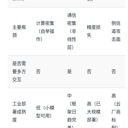
通信
计算密集
密集
侧信
主要瓶
精度损
（自举操
（非
道攻
颈
失
作）
线性
击面
层）
是否需
要多方
否
是
否
否
交互
中
高
工业部
（框
高（已
（云
低（小模
署成熟
架日
大规模
厂商
型可用）
度
趋完
部署）
标
善）
配）