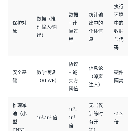
执行
数据
统计输
环境
数据（推
保护对
+ 计
出中的
中的
理输入/输
象
算过
个体信
数据
出）
程
息
与代
码
协议
信息论
安全基
数学假设
+ 诚
硬件
（噪声
础
（RLWE）
实方
隔离
注入）
阈值
推理减
无（仅
10
2
-
速（小
训练时
<1.3
10
3
10
4
10
3
-
倍
型
有开
倍
倍
CNN）
销）