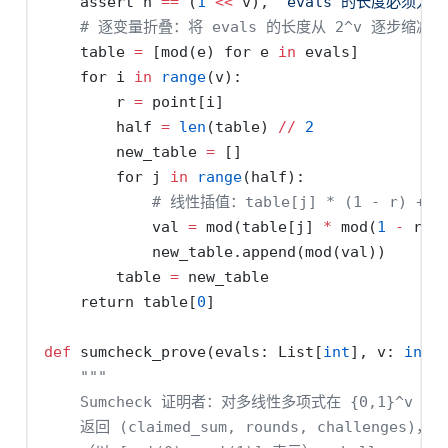
assert
 n 
==
 (
1
<<
 v), 
"evals 的长度必须为 2
# 逐变量折叠：将 evals 的长度从 2^v 逐步缩减至
    table 
=
 [mod(e) 
for
 e 
in
 evals]
for
 i 
in
range
(v):
        r 
=
 point[i]
        half 
=
len
(table) 
//
2
        new_table 
=
 []
for
 j 
in
range
(half):
# 线性插值：table[j] * (1 - r) + ta
            val 
=
 mod(table[j] 
*
 mod(
1
-
 r) 
            new_table.append(mod(val))
        table 
=
 new_table
return
 table[
0
]
def
 sumcheck_prove(evals: List[
int
], v: 
int
)
"""
    Sumcheck 证明者：对多线性多项式在 {0,1}^v
    返回 (claimed_sum, rounds, challenge