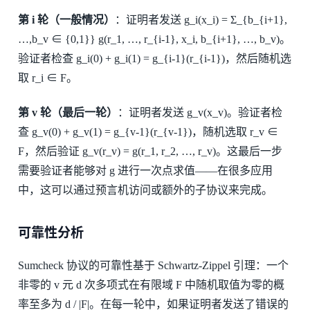
第 i 轮（一般情况）
：证明者发送 g_i(x_i) = Σ_{b_{i+1},
…,b_v ∈ {0,1}} g(r_1, …, r_{i-1}, x_i, b_{i+1}, …, b_v)。
验证者检查 g_i(0) + g_i(1) = g_{i-1}(r_{i-1})，然后随机选
取 r_i ∈ F。
第 v 轮（最后一轮）
：证明者发送 g_v(x_v)。验证者检
查 g_v(0) + g_v(1) = g_{v-1}(r_{v-1})，随机选取 r_v ∈
F，然后验证 g_v(r_v) = g(r_1, r_2, …, r_v)。这最后一步
需要验证者能够对 g 进行一次点求值——在很多应用
中，这可以通过预言机访问或额外的子协议来完成。
可靠性分析
Sumcheck 协议的可靠性基于 Schwartz-Zippel 引理：一个
非零的 v 元 d 次多项式在有限域 F 中随机取值为零的概
率至多为 d / |F|。在每一轮中，如果证明者发送了错误的