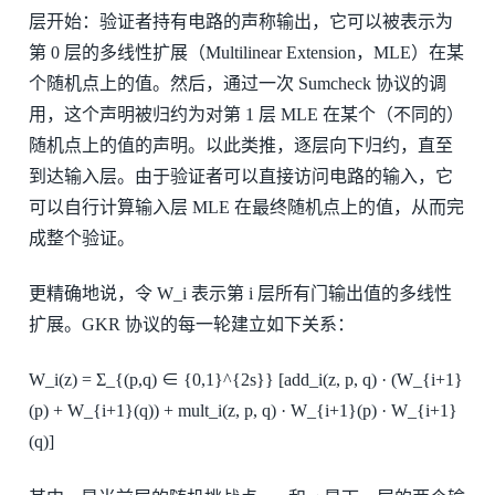
层开始：验证者持有电路的声称输出，它可以被表示为
第 0 层的多线性扩展（Multilinear Extension，MLE）在某
个随机点上的值。然后，通过一次 Sumcheck 协议的调
用，这个声明被归约为对第 1 层 MLE 在某个（不同的）
随机点上的值的声明。以此类推，逐层向下归约，直至
到达输入层。由于验证者可以直接访问电路的输入，它
可以自行计算输入层 MLE 在最终随机点上的值，从而完
成整个验证。
更精确地说，令 W_i 表示第 i 层所有门输出值的多线性
扩展。GKR 协议的每一轮建立如下关系：
W_i(z) = Σ_{(p,q) ∈ {0,1}^{2s}} [add_i(z, p, q) · (W_{i+1}
(p) + W_{i+1}(q)) + mult_i(z, p, q) · W_{i+1}(p) · W_{i+1}
(q)]