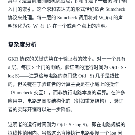
其中 z 是当前层的随机挑战点，p 和 q 是下一层的两个输
入门的索引。这个求和表达式的形式恰好适合 Sumcheck
协议来处理。每一层的 Sumcheck 调用将对 W_i(z) 的声
明转化为对 W_{i+1} 在一个或两个点上的声明。
复杂度分析
GKR 协议的关键优势在于验证者的效率。对于一个具有
d 层、每层 S 个门的电路，验证者的运行时间为 O(d · S ·
log S)——注意这与电路的总门数 O(d · S) 几乎是线性
的，但关键在于验证者的计算主要是在小域上的操作
（Sumcheck 交互），而非执行电路本身的运算。在许多
应用中，电路是高度结构化的（例如重复结构），验证
者的实际开销可以进一步降低。
证明者的运行时间则为 O(d · S · log S)，即在电路规模的
拟线性范围内。虽然这比直接执行电路要慢一个 log 因