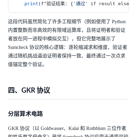
print
(
f"验证结果: 
{
'通过'
if
 result 
else
'
这段代码虽然简化了许多工程细节（例如使用了 Python
内置整数而非高效的有限域运算库，且将证明者和验证
者放在同一进程中模拟交互），但它完整地展示了
Sumcheck 协议的核心逻辑：逐轮缩减求和维度、验证者
通过随机挑战逼迫证明者保持一致、最终通过一次点求
值锚定整个验证。
四、GKR 协议
分层算术电路
GKR 协议（以 Goldwasser、Kalai 和 Rothblum 三位作者
的姓氏首字母命名）是将 Sumcheck 协议应用于通用可验