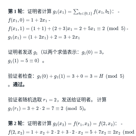
g
1
(
x
1
)
=
∑
b
2
∈
{
0
,
1
}
f
(
x
1
,
b
2
)
第 1 轮
：证明者计算
： -
f
(
x
1
,
0
)
=
1
+
2
x
1
-
f
(
x
1
,
1
)
=
(
1
+
1
)
+
(
2
+
3
)
x
1
=
2
+
5
x
1
≡
2
(
mod
5
)
-
g
1
(
x
1
)
=
(
1
+
2
x
1
)
+
2
=
3
+
2
x
1
g
1
g
1
(
0
)
=
3
证明者发送
（以两个求值表示：
，
g
1
(
1
)
=
5
≡
0
）。
g
1
(
0
)
+
g
1
(
1
)
=
3
+
0
=
3
=
H
(
mod
5
)
验证者检查：
。
通过。
r
1
=
2
验证者随机选取
，发送给证明者。 计算
g
1
(
r
1
)
=
3
+
2
⋅
2
=
7
≡
2
(
mod
5
)
。
g
2
(
x
2
)
=
f
(
r
1
,
x
2
)
=
f
(
2
,
x
2
)
第 2 轮
：证明者计算
： -
f
(
2
,
x
2
)
=
1
+
x
2
+
2
⋅
2
+
3
⋅
2
⋅
x
2
=
5
+
7
x
2
≡
2
x
2
(
mod
5
)