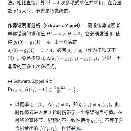
2
2
=
4
法。相比直接计算
次多项式求值并求和，在变量
v
数
很大时，节省是指数级的。
作弊证明者分析（Schwartz-Zippel）
：假设作弊证明者
H
′
=
4
≠
H
=
3
g
~
1
声称错误的求和值
。它必须发送
使
g
~
1
(
0
)
+
g
~
1
(
1
)
=
4
得
。由于真实的
g
1
(
0
)
+
g
1
(
1
)
=
3
≠
4
g
~
1
≠
g
1
，必有
（作为多项式不
Δ
(
x
1
)
=
g
~
1
(
x
1
)
−
g
1
(
x
1
)
同）。令差多项式
，这是一个
非零的至多 1 次多项式。
由 Schwartz-Zippel 引理，
Pr
r
1
←
F
5
[
Δ
(
r
1
)
=
0
]
≤
deg
(
Δ
)
|
F
5
|
=
1
5
。
≥
4
/
5
Δ
(
r
1
)
≠
0
g
~
1
(
r
1
)
≠
g
1
(
r
1
)
以概率
，
，即
。此
时作弊者进入第 2 轮时携带了一个错误的目标值。在
g
~
2
(
r
2
)
最终检查环节，累积的不一致性使得
不等于预
f
(
r
1
,
r
2
)
言机给出的
，作弊暴露。