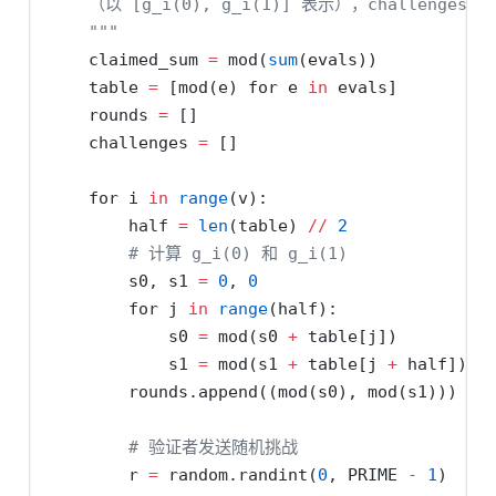
    （以 [g_i(0), g_i(1)] 表示），challeng
    """
    claimed_sum 
=
 mod(
sum
(evals))
    table 
=
 [mod(e) 
for
 e 
in
 evals]
    rounds 
=
 []
    challenges 
=
 []
for
 i 
in
range
(v):
        half 
=
len
(table) 
//
2
# 计算 g_i(0) 和 g_i(1)
        s0, s1 
=
0
, 
0
for
 j 
in
range
(half):
            s0 
=
 mod(s0 
+
 table[j])
            s1 
=
 mod(s1 
+
 table[j 
+
 half])
        rounds.append((mod(s0), mod(s1)))
# 验证者发送随机挑战
        r 
=
 random.randint(
0
, PRIME 
-
1
)