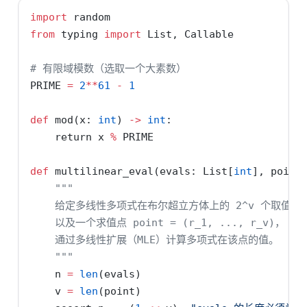
import
 random
from
 typing 
import
 List, Callable
# 有限域模数（选取一个大素数）
PRIME 
=
2
**
61
-
1
def
 mod(x: 
int
) 
->
int
:
return
 x 
%
 PRIME
def
 multilinear_eval(evals: List[
int
], point
"""
    给定多线性多项式在布尔超立方体上的 2^v 个取值 ev
    以及一个求值点 point = (r_1, ..., r_v)，
    通过多线性扩展（MLE）计算多项式在该点的值。
    """
    n 
=
len
(evals)
    v 
=
len
(point)