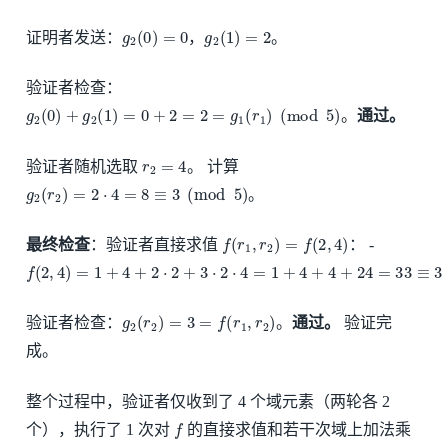
g
2
(
0
)
=
0
g
2
(
1
)
=
2
证明者发送：
，
。
验证者检查：
g
2
(
0
)
+
g
2
(
1
)
=
0
+
2
=
2
=
g
1
(
r
1
)
(
mod
5
)
。
通过。
r
2
=
4
验证者随机选取
。 计算
g
2
(
r
2
)
=
2
⋅
4
=
8
≡
3
(
mod
5
)
。
f
(
r
1
,
r
2
)
=
f
(
2
,
4
)
最终检查
：验证者直接求值
： -
f
(
2
,
4
)
=
1
+
4
+
2
⋅
2
+
3
⋅
2
⋅
4
=
1
+
4
+
4
+
24
=
33
≡
3
(
mod
5
)
g
2
(
r
2
)
=
3
=
f
(
r
1
,
r
2
)
验证者检查：
。
通过。
验证完
成。
整个过程中，验证者仅收到了 4 个域元素（两轮各 2
f
个），执行了 1 次对
的直接求值和若干次域上加法乘