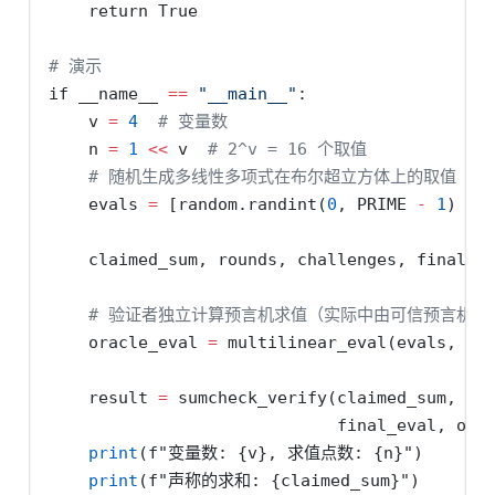
return
True
# 演示
if
__name__
==
"__main__"
:
    v 
=
4
# 变量数
    n 
=
1
<<
 v  
# 2^v = 16 个取值
# 随机生成多线性多项式在布尔超立方体上的取值
    evals 
=
 [random.randint(
0
, PRIME 
-
1
) 
fo
    claimed_sum, rounds, challenges, final_e
# 验证者独立计算预言机求值（实际中由可信预言机提
    oracle_eval 
=
 multilinear_eval(evals, ch
    result 
=
 sumcheck_verify(claimed_sum, ro
                             final_eval, ora
print
(
f"变量数: 
{
v
}
, 求值点数: 
{
n
}
"
)
print
(
f"声称的求和: 
{
claimed_sum
}
"
)