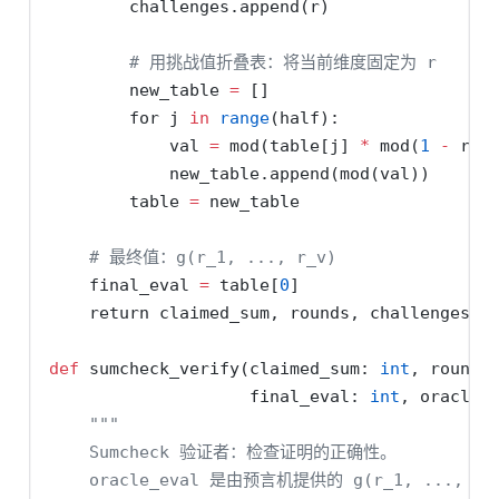
        challenges.append(r)
# 用挑战值折叠表：将当前维度固定为 r
        new_table 
=
 []
for
 j 
in
range
(half):
            val 
=
 mod(table[j] 
*
 mod(
1
-
 r) 
            new_table.append(mod(val))
        table 
=
 new_table
# 最终值：g(r_1, ..., r_v)
    final_eval 
=
 table[
0
]
return
 claimed_sum, rounds, challenges, 
def
 sumcheck_verify(claimed_sum: 
int
, rounds
                    final_eval: 
int
, oracle_
"""
    Sumcheck 验证者：检查证明的正确性。
    oracle_eval 是由预言机提供的 g(r_1, ..., r