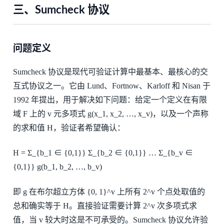
三、Sumcheck 协议
问题定义
Sumcheck 协议是现代可验证计算中最基本、最核心的交
互式协议之一。它由 Lund、Fortnow、Karloff 和 Nisan 于
1992 年提出，用于解决如下问题：给定一个定义在有限
域 F 上的 v 元多项式 g(x_1, x_2, …, x_v)，以及一个声称
的求和值 H，验证者希望确认：
H = Σ_{b_1 ∈ {0,1}} Σ_{b_2 ∈ {0,1}} … Σ_{b_v ∈
{0,1}} g(b_1, b_2, …, b_v)
即 g 在布尔超立方体 {0, 1}^v 上所有 2^v 个点处取值的
总和确实等于 H。直接验证需要计算 2^v 次多项式求
值，当 v 较大时这是不可承受的。Sumcheck 协议允许验