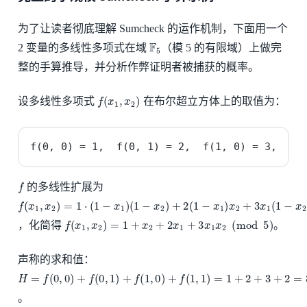
为了让读者彻底理解 Sumcheck 的运作机制，下面用一个
F
5
2 变量的多线性多项式在域
（模 5 的有限域）上做完
整的手算推导，并分析作弊证明者被捕获的概率。
f
(
x
1
,
x
2
)
设多线性多项式
在布尔超立方体上的取值为：
f(0, 0) = 1,  f(0, 1) = 2,  f(1, 0) = 3,  f(
f
的多线性扩展为
f
(
(
1
x
−
1
x
,
x
2
2
)
+
)
=
2
1
(
1
⋅
(
−
1
x
−
1
x
)
1
x
)
2
+
3
x
1
(
1
−
x
2
)
+
2
x
1
x
2
f
(
x
1
,
x
2
)
=
1
+
x
2
+
2
x
1
+
3
x
1
x
2
(
mod
5
)
，化简得
。
声称的求和值：
H
=
f
(
0
,
0
)
+
f
(
0
,
1
)
+
f
(
1
,
0
)
+
f
(
1
,
1
)
=
1
+
2
+
3
+
2
=
8
≡
3
(
mod
5
)
。