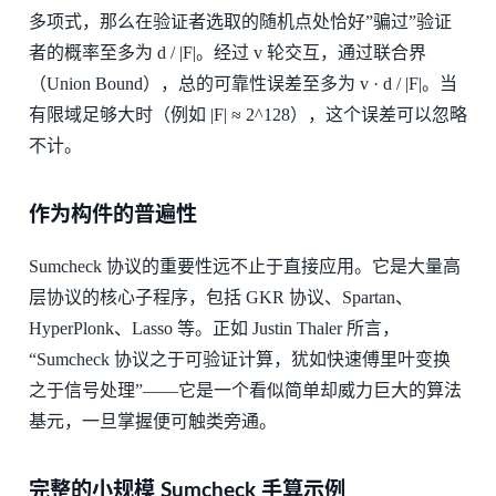
多项式，那么在验证者选取的随机点处恰好”骗过”验证
者的概率至多为 d / |F|。经过 v 轮交互，通过联合界
（Union Bound），总的可靠性误差至多为 v · d / |F|。当
有限域足够大时（例如 |F| ≈ 2^128），这个误差可以忽略
不计。
作为构件的普遍性
Sumcheck 协议的重要性远不止于直接应用。它是大量高
层协议的核心子程序，包括 GKR 协议、Spartan、
HyperPlonk、Lasso 等。正如 Justin Thaler 所言，
“Sumcheck 协议之于可验证计算，犹如快速傅里叶变换
之于信号处理”——它是一个看似简单却威力巨大的算法
基元，一旦掌握便可触类旁通。
完整的小规模 Sumcheck 手算示例