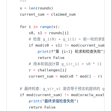
    """
    v 
=
len
(rounds)
    current_sum 
=
 claimed_sum
for
 i 
in
range
(v):
        s0, s1 
=
 rounds[i]
# 检查 g_i(0) + g_i(1) = 前一轮的求值
if
 mod(s0 
+
 s1) 
!=
 mod(current_sum):
print
(
f"第 
{
i
+
1
}
 轮求和检查失败"
)
return
False
# 用本轮挑战计算 g_i(r_i) = s0 * (1 - r_
        r 
=
 challenges[i]
        current_sum 
=
 mod(s0 
*
 mod(
1
-
 r) 
+
 
# 最终检查：g_v(r_v) 是否等于预言机提供的 g(r_1,
if
 mod(current_sum) 
!=
 mod(oracle_eval):
print
(
"最终求值检查失败"
)
return
False