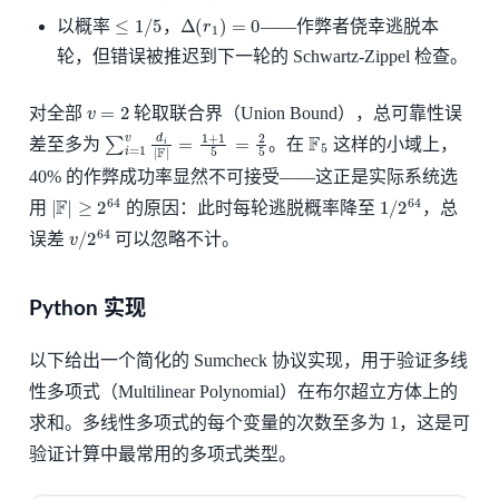
≤
1
/
5
Δ
(
r
1
)
=
0
以概率
，
——作弊者侥幸逃脱本
轮，但错误被推迟到下一轮的 Schwartz-Zippel 检查。
v
=
2
对全部
轮取联合界（Union Bound），总可靠性误
∑
i
=
1
v
d
i
|
F
|
=
1
+
1
5
=
2
5
F
5
差至多为
。在
这样的小域上，
40% 的作弊成功率显然不可接受——这正是实际系统选
|
F
|
≥
2
64
1
/
2
64
用
的原因：此时每轮逃脱概率降至
，总
v
/
2
64
误差
可以忽略不计。
Python 实现
以下给出一个简化的 Sumcheck 协议实现，用于验证多线
性多项式（Multilinear Polynomial）在布尔超立方体上的
求和。多线性多项式的每个变量的次数至多为 1，这是可
验证计算中最常用的多项式类型。