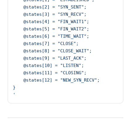
    @states[2] = "SYN_SENT";
    @states[3] = "SYN_RECV";
    @states[4] = "FIN_WAIT1";
    @states[5] = "FIN_WAIT2";
    @states[6] = "TIME_WAIT";
    @states[7] = "CLOSE";
    @states[8] = "CLOSE_WAIT";
    @states[9] = "LAST_ACK";
    @states[10] = "LISTEN";
    @states[11] = "CLOSING";
    @states[12] = "NEW_SYN_RECV";
}
'