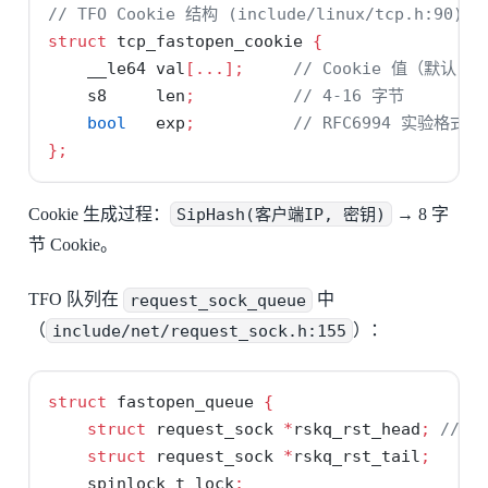
// TFO Cookie 结构 (include/linux/tcp.h:90)
struct
 tcp_fastopen_cookie 
{
    __le64 val
[...];
// Cookie 值（默认 8
    s8     len
;
// 4-16 字节
bool
   exp
;
// RFC6994 实验格式
};
Cookie 生成过程：
SipHash(客户端IP, 密钥)
→ 8 字
节 Cookie。
TFO 队列在
request_sock_queue
中
（
include/net/request_sock.h:155
）：
struct
 fastopen_queue 
{
struct
 request_sock 
*
rskq_rst_head
;
// 发
struct
 request_sock 
*
rskq_rst_tail
;
    spinlock_t lock
;