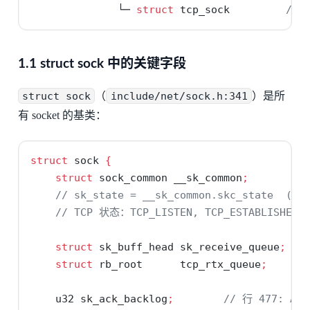
              └─ 
struct
 tcp_sock         
//
1.1 struct sock 中的关键字段
struct sock
（
include/net/sock.h:341
）是所
有 socket 的基类：
struct
 sock 
{
struct
 sock_common __sk_common
;
// sk_state = __sk_common.skc_state  (行 
// TCP 状态：TCP_LISTEN, TCP_ESTABLISHED, 
struct
 sk_buff_head sk_receive_queue
;
struct
 rb_root      tcp_rtx_queue
;
    u32 sk_ack_backlog
;
// 行 477: Ac