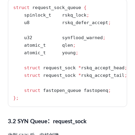
struct
 request_sock_queue 
{
    spinlock_t    rskq_lock
;
/
    u8            rskq_defer_accept
;
    u32           synflood_warned
;
    atomic_t      qlen
;
/
    atomic_t      young
;
/
struct
 request_sock 
*
rskq_accept_head
;
struct
 request_sock 
*
rskq_accept_tail
;
struct
 fastopen_queue fastopenq
;
};
3.2 SYN Queue：request_sock