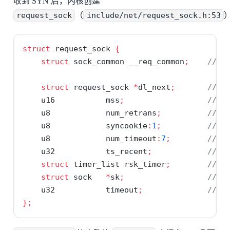
收到 SYN 后，内核创建
request_sock
（
include/net/request_sock.h:53
struct
 request_sock 
{
struct
 sock_common __req_common
;
// 
struct
 request_sock 
*
dl_next
;
// S
    u16           mss
;
// 客
    u8            num_retrans
;
// S
    u8            syncookie
:
1
;
// 是
    u8            num_timeout
:
7
;
// 
    u32           ts_recent
;
// 
struct
 timer_list rsk_timer
;
// S
struct
 sock   
*
sk
;
// 
    u32           timeout
;
// 
};