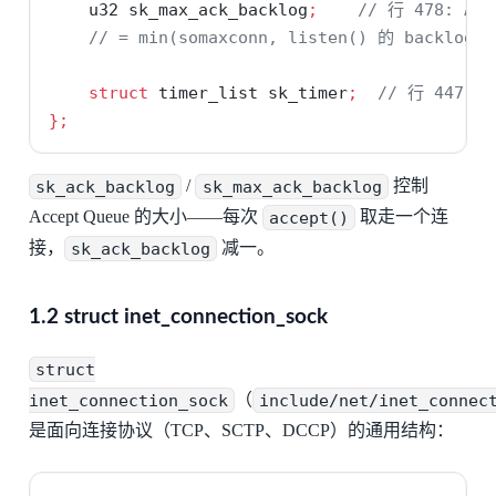
    u32 sk_max_ack_backlog
;
// 行 478: Ac
// = min(somaxconn, listen() 的 backlog 
struct
 timer_list sk_timer
;
// 行 447:
};
sk_ack_backlog
/
sk_max_ack_backlog
控制
Accept Queue 的大小——每次
accept()
取走一个连
接，
sk_ack_backlog
减一。
1.2 struct inet_connection_sock
struct
inet_connection_sock
（
include/net/inet_connec
是面向连接协议（TCP、SCTP、DCCP）的通用结构：