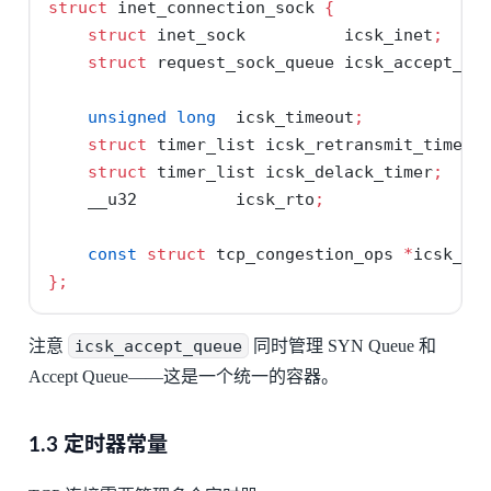
struct
 inet_connection_sock 
{
struct
 inet_sock          icsk_inet
;
struct
 request_sock_queue icsk_accept_qu
unsigned
long
  icsk_timeout
;
struct
 timer_list icsk_retransmit_timer
;
struct
 timer_list icsk_delack_timer
;
    __u32          icsk_rto
;
const
struct
 tcp_congestion_ops 
*
icsk_ca
};
注意
icsk_accept_queue
同时管理 SYN Queue 和
Accept Queue——这是一个统一的容器。
1.3 定时器常量