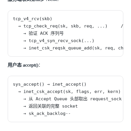
tcp_v4_rcv(skb)

  → tcp_check_req(sk, skb, req, ...)     // i
    → 验证 ACK 序列号

    → tcp_v4_syn_recv_sock(...)           /
    → inet_csk_reqsk_queue_add(sk, req, chi
用户态 accept()
：
sys_accept() → inet_accept()

  → inet_csk_accept(sk, flags, err, kern)  //
    → 从 Accept Queue 头部取出 request_sock

    → 返回关联的完整 socket

    → sk_ack_backlog--