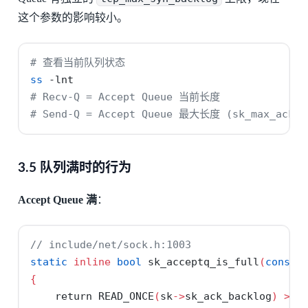
这个参数的影响较小。
# 查看当前队列状态
ss
-lnt
# Recv-Q = Accept Queue 当前长度
# Send-Q = Accept Queue 最大长度 (sk_max_ack_b
3.5 队列满时的行为
Accept Queue 满
：
// include/net/sock.h:1003
static
inline
bool
 sk_acceptq_is_full
(
const
{
return
 READ_ONCE
(
sk
->
sk_ack_backlog
)
>
 R