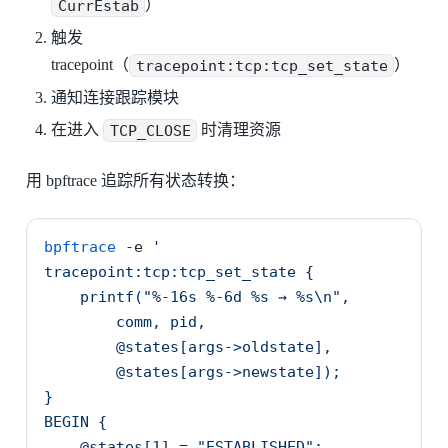
CurrEstab
）
触发
tracepoint（
tracepoint:tcp:tcp_set_state
）
通知连接跟踪模块
在进入
TCP_CLOSE
时清理资源
用 bpftrace 追踪所有状态转换：
bpftrace
-e
'
tracepoint:tcp:tcp_set_state {
    printf("%-16s %-6d %s → %s\n",
        comm, pid,
        @states[args->oldstate],
        @states[args->newstate]);
}
BEGIN {
    @states[1] = "ESTABLISHED";