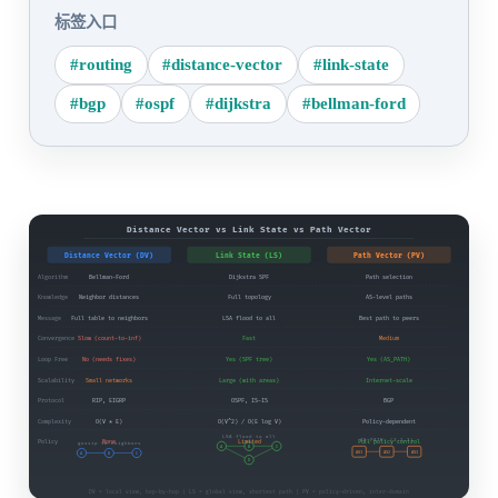
标签入口
#routing
#distance-vector
#link-state
#bgp
#ospf
#dijkstra
#bellman-ford