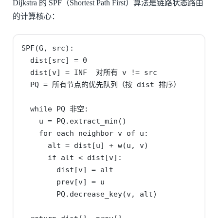
Dijkstra 的 SPF（Shortest Path First）算法是链路状态路由
的计算核心：
SPF(G, src):

  dist[src] = 0

  dist[v] = INF  对所有 v != src

  PQ = 所有节点的优先队列（按 dist 排序）

  while PQ 非空:

    u = PQ.extract_min()

    for each neighbor v of u:

      alt = dist[u] + w(u, v)

      if alt < dist[v]:

        dist[v] = alt

        prev[v] = u

        PQ.decrease_key(v, alt)
