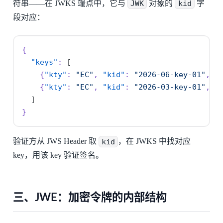
符串——在 JWKS 端点中，它与
JWK
对象的
kid
字
段对应：
{
"keys"
:
[
{
"kty"
:
"EC"
,
"kid"
:
"2026-06-key-01"
,
"
{
"kty"
:
"EC"
,
"kid"
:
"2026-03-key-01"
,
"
]
}
验证方从 JWS Header 取
kid
，在 JWKS 中找对应
key，用该 key 验证签名。
三、JWE：加密令牌的内部结构