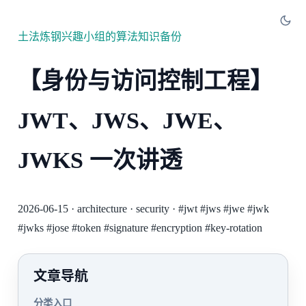
土法炼钢兴趣小组的算法知识备份
【身份与访问控制工程】
JWT、JWS、JWE、
JWKS 一次讲透
2026-06-15
·
architecture
·
security
·
#jwt
#jws
#jwe
#jwk
#jwks
#jose
#token
#signature
#encryption
#key-rotation
文章导航
分类入口