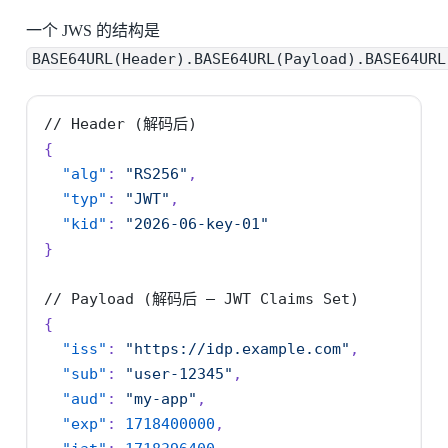
一个 JWS 的结构是
BASE64URL(Header).BASE64URL(Payload).BASE64URL
//
Header
(解码后)
{
"alg"
:
"RS256"
,
"typ"
:
"JWT"
,
"kid"
:
"2026-06-key-01"
}
//
Payload
(解码后
—
JWT
Claims
Set)
{
"iss"
:
"https://idp.example.com"
,
"sub"
:
"user-12345"
,
"aud"
:
"my-app"
,
"exp"
:
1718400000
,