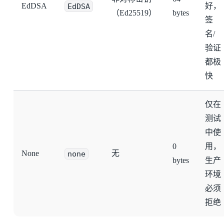
EdDSA
EdDSA
好，
（Ed25519）
bytes
签
名/
验证
都极
快
仅在
测试
中使
0
用，
None
none
无
bytes
生产
环境
必须
拒绝