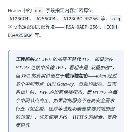
Header 中的
enc
字段指定内容加密算法——
A128GCM
、
A256GCM
、
A128CBC-HS256
等。
alg
字段指定密钥加密算法——
RSA-OAEP-256
、
ECDH-
ES+A256KW
等。
工程陷阱 2
：JWE 的加密不替代 TLS。如果你在
HTTPS 连接中传输 JWE，看起来是”双重加密”，
但 JWE 的真实价值在于
端到端加密
——token 经过
多个中间节点（API Gateway、负载均衡器、日志
系统）时，JWE 的加密保持闭态，而 HTTPS 在每
个中间节点终止。如果你的服务不在高安全需求
行业（如金融、医疗等法规明确要求端到端加密
的领域），优先使用 JWS + HTTPS 的组合，复杂
度更低。