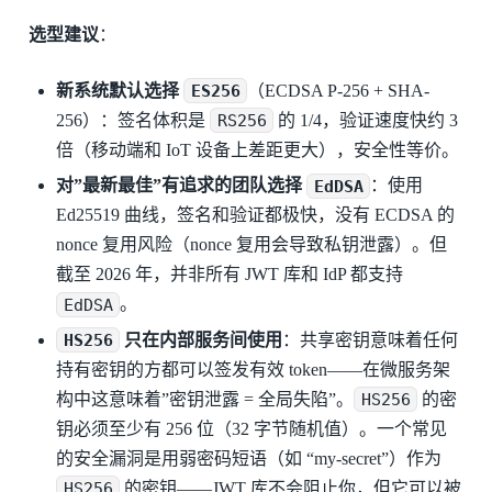
选型建议
：
新系统默认选择
ES256
（ECDSA P-256 + SHA-
256）：签名体积是
RS256
的 1/4，验证速度快约 3
倍（移动端和 IoT 设备上差距更大），安全性等价。
对”最新最佳”有追求的团队选择
EdDSA
：使用
Ed25519 曲线，签名和验证都极快，没有 ECDSA 的
nonce 复用风险（nonce 复用会导致私钥泄露）。但
截至 2026 年，并非所有 JWT 库和 IdP 都支持
EdDSA
。
HS256
只在内部服务间使用
：共享密钥意味着任何
持有密钥的方都可以签发有效 token——在微服务架
构中这意味着”密钥泄露 = 全局失陷”。
HS256
的密
钥必须至少有 256 位（32 字节随机值）。一个常见
的安全漏洞是用弱密码短语（如 “my-secret”）作为
HS256
的密钥——JWT 库不会阻止你，但它可以被