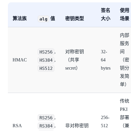
签名
使用
算法族
alg
值
密钥类型
大小
场景
内部
服务
HS256
,
对称密钥
32-
间
HMAC
HS384
,
（共享
64
（密
HS512
secret）
bytes
钥分
发简
单）
传统
PKI
RS256
,
256-
部署
RSA
RS384
,
非对称密钥
512
（兼