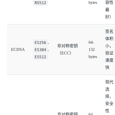
RS512
bytes
容性
最
好）
签名
体积
ES256
,
64-
非对称密钥
小，
ECDSA
ES384
,
132
（ECC）
验证
ES512
bytes
速度
快
现代
选
择，
安全
性
非对称密钥
64