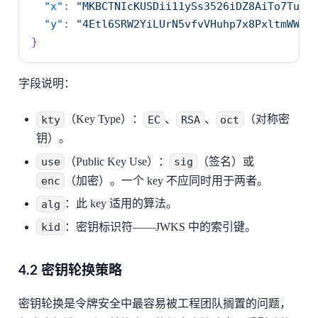
"x"
:
"MKBCTNIcKUSDii11ySs3526iDZ8AiTo7Tu6K
"y"
:
"4Etl6SRW2YiLUrN5vfvVHuhp7x8PxltmWWlb
}
字段说明：
kty
（Key Type）：
EC
、
RSA
、
oct
（对称密
钥）。
use
（Public Key Use）：
sig
（签名）或
enc
（加密）。一个 key 不应同时用于两者。
alg
：此 key 适用的算法。
kid
：密钥标识符——JWKS 中的索引键。
4.2 密钥轮换策略
密钥轮换是令牌安全中最容易被工程团队搁置的问题，