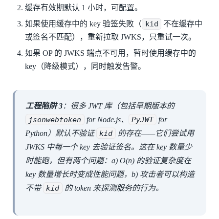
缓存有效期默认 1 小时，可配置。
如果使用缓存中的 key 验签失败（
kid
不在缓存中
或签名不匹配），重新拉取 JWKS，只重试一次。
如果 OP 的 JWKS 端点不可用，暂时使用缓存中的
key（降级模式），同时触发告警。
工程陷阱 3
：很多 JWT 库（包括早期版本的
jsonwebtoken
for Node.js、
PyJWT
for
Python）默认不验证
kid
的存在——它们尝试用
JWKS 中每一个 key 去验证签名。这在 key 数量少
时能跑，但有两个问题：a) O(n) 的验证复杂度在
key 数量增长时变成性能问题，b) 攻击者可以构造
不带
kid
的 token 来探测服务的行为。