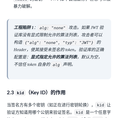
暴力破解。
工程陷阱 1
：
alg: "none"
攻击。如果 JWT 验
证库没有显式限制允许的算法列表，攻击者可以
构造
{"alg": "none", "typ": "JWT"}
的
Header，使其接受未签名的 token。验证库的正确
配置是：
显式指定允许的算法列表
，默认为空，
不信任 token 自身的
alg
声明。
2.3
（Key ID）的作用
kid
当签名方有多个密钥（如正在进行密钥轮换），
kid
让
验证方知道用哪个公钥来验证签名。
kid
是一个任意字