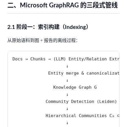
二、Microsoft GraphRAG 的三段式管线
2.1 阶段一：索引构建（Indexing）
从原始语料到图 + 报告的离线过程：
Docs → Chunks → (LLM) Entity/Relation Extract
                     ↓

              Entity merge & canonicalization
                     ↓

                Knowledge Graph G

                     ↓

             Community Detection (Leiden)

                     ↓

             Hierarchical Communities C₀ ⊂ C₁
                     ↓
