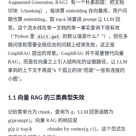
Augmented Generation, RAG）有一个朴素前提：把文档
切块（chunking），每块算 embedding 存向量库，用户问
题也算 embedding，取 top-k 块塞进 prompt 让 LLM 回
答。这个流水线在单一文档的单一事实查询下很有效
（“Python 里
dict.get
的默认值是什么？”），但在多
跳问答和需要全局综合的问题上经常失败，这正是
GraphRAG 提出的背景。GraphRAG 并不是要替代向量
RAG，而是在向量之上引入结构化的证据路径，让 LLM
拿到的上下文不再是”k 个孤立的块”而是”一张有连接的
小图”。
1.1 向量 RAG 的三类典型失效
q
记检索单元为 chunk，查询为
，LLM 回答函数为
g
(
prompt
)
。向量 RAG 的响应是
g
(
q
⊕
top-kchunks by cosine
(
q
,
c
)
)
。这个范式在