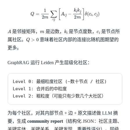
Q
=
1
2
m
∑
i
j
[
A
i
j
−
k
i
k
j
2
m
]
δ
(
c
i
,
c
j
)
A
m
k
i
c
i
是邻接矩阵，
是边数，
是节点度数，
是节点所
Q
>
0
属社区。
意味着社区内部的连接比随机图期望的
更多。
GraphRAG 运行 Leiden 产生层级化社区：
Level 0: 最细粒度社区 (~数十节点 / 社区)

Level 1: 合并后的中粒度

Level 2: 粗粒度（可能只有少数几个大社区）
为每个社区，对其内部节点 + 边 + 原文描述做 LLM 摘
要，生成
community report
（结构化 JSON：社区主题、
关键实体、关键关系、关键发现、重要性评分）。层级