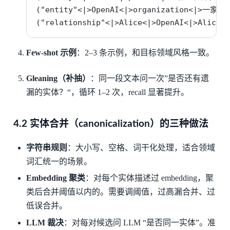
("entity"<|>OpenAI<|>organization<|>一家 A
("relationship"<|>Alice<|>OpenAI<|>Alice
Few-shot 示例
：2–3 条示例，和目标领域风格一致。
Gleaning（补抽）
：同一段文本问一次”是否还有遗
漏的实体？“，循环 1–2 次，recall 显著提升。
4.2 实体合并（canonicalization）的三种做法
字符串规则
：大小写、空格、词干化处理，适合领域
词汇统一的场景。
Embedding 聚类
：对每个实体描述过 embedding，聚
类后合并阈值以内的。需要调阈值，过高漏合并、过
低误合并。
LLM 裁决
：对每对候选问 LLM “是否同一实体”。准