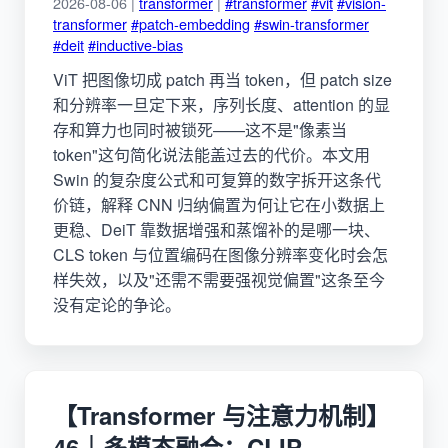
2026-08-06 |
transformer
|
#transformer
#vit
#vision-
transformer
#patch-embedding
#swin-transformer
#deit
#inductive-bias
ViT 把图像切成 patch 再当 token，但 patch size
和分辨率一旦定下来，序列长度、attention 的显
存和算力也同时被锁死——这不是"像素当
token"这句简化说法能盖过去的代价。本文用
Swin 的复杂度公式和可复算的数字拆开这条代
价链，解释 CNN 归纳偏置为何让它在小数据上
更稳、DeiT 靠数据增强和蒸馏补的是哪一块、
CLS token 与位置编码在图像分辨率变化时会怎
样失效，以及"还需不需要强视觉偏置"这条至今
没有定论的争论。
【Transformer 与注意力机制】
46｜多模态融合：CLIP、