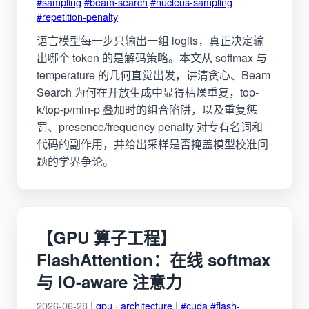
#sampling
#beam-search
#nucleus-sampling
#repetition-penalty
语言模型每一步只输出一组 logits，真正决定输
出哪个 token 的是解码策略。本文从 softmax 与
temperature 的几何直觉出发，讲清贪心、Beam
Search 为何在开放生成中显得枯燥重复，top-
k/top-p/min-p 叠加时的组合陷阱，以及重复惩
罚、presence/frequency penalty 对专有名词和
代码的副作用，并给出采样是否掩盖模型校准问
题的学界争论。
【GPU 算子工程】
FlashAttention：在线 softmax
与 IO-aware 注意力
2026-06-28 |
gpu
·
architecture
|
#cuda
#flash-