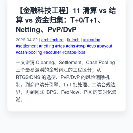
【金融科技工程】11 清算 vs 结
算 vs 资金归集：T+0/T+1、
Netting、PvP/DvP
2026-04-22 |
architecture
·
fintech
|
#clearing
#settlement
#netting
#rtgs
#dns
#pvp
#dvp
#payout
#cash-pooling
#acquirer
#cnaps-ibps
一文讲清 Clearing、Settlement、Cash Pooling
三个最易混淆的金融词汇的工程区分；从
RTGS/DNS 的选型、PvP/DvP 的风险消除机
制，到商户清分引擎、T+1 批处理、二清合规边
界，再到网联 IBPS、FedNow、PIX 的实时化浪
潮。