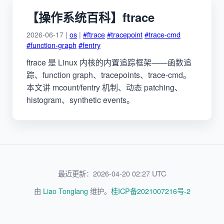
【操作系统百科】ftrace
2026-06-17 |
os
|
#ftrace
#tracepoint
#trace-cmd
#function-graph
#fentry
ftrace 是 Linux 内核的内置追踪框架——函数追
踪、function graph、tracepoints、trace-cmd。
本文讲 mcount/fentry 机制、动态 patching、
histogram、synthetic events。
最近更新：2026-04-20 02:27 UTC
由
Liao Tonglang
维护。
桂ICP备2021007216号-2