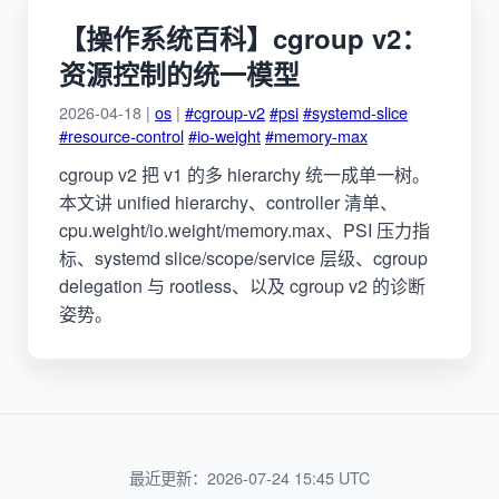
【操作系统百科】cgroup v2：
资源控制的统一模型
2026-04-18 |
os
|
#cgroup-v2
#psi
#systemd-slice
#resource-control
#io-weight
#memory-max
cgroup v2 把 v1 的多 hierarchy 统一成单一树。
本文讲 unified hierarchy、controller 清单、
cpu.weight/io.weight/memory.max、PSI 压力指
标、systemd slice/scope/service 层级、cgroup
delegation 与 rootless、以及 cgroup v2 的诊断
姿势。
最近更新：2026-07-24 15:45 UTC