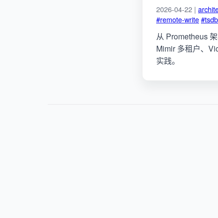
2026-04-22 |
archit
#remote-write
#tsdb
从 Prometheu
Mimir 多租户、
实践。