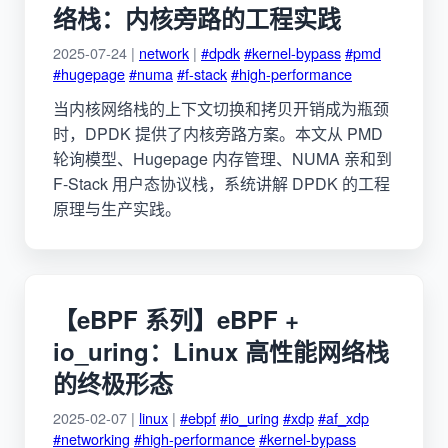
络栈：内核旁路的工程实践
2025-07-24 |
network
|
#dpdk
#kernel-bypass
#pmd
#hugepage
#numa
#f-stack
#high-performance
当内核网络栈的上下文切换和拷贝开销成为瓶颈
时，DPDK 提供了内核旁路方案。本文从 PMD
轮询模型、Hugepage 内存管理、NUMA 亲和到
F-Stack 用户态协议栈，系统讲解 DPDK 的工程
原理与生产实践。
【eBPF 系列】eBPF +
io_uring：Linux 高性能网络栈
的终极形态
2025-02-07 |
linux
|
#ebpf
#io_uring
#xdp
#af_xdp
#networking
#high-performance
#kernel-bypass